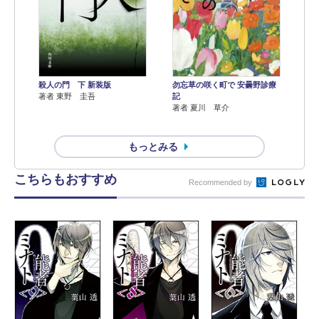
殺人の門 下 新装版
勿忘草の咲く町で 安曇野診療
著者 東野 圭吾
記
著者 夏川 草介
もっとみる
こちらもおすすめ
Recommended by