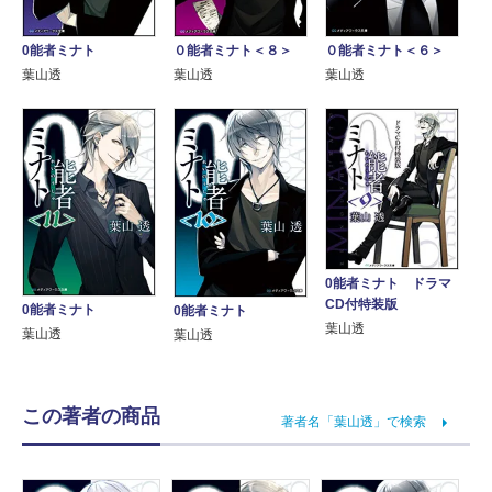
0能者ミナト
０能者ミナト＜８＞
０能者ミナト＜６＞
葉山透
葉山透
葉山透
0能者ミナト ドラマ
CD付特装版
0能者ミナト
0能者ミナト
葉山透
葉山透
葉山透
この著者の商品
著者名「葉山透」で検索