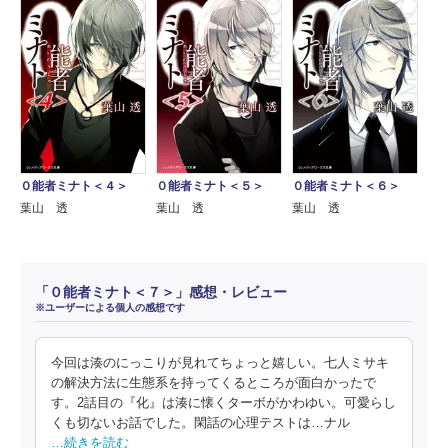
０能者ミナト＜４＞
０能者ミナト＜５＞
０能者ミナト＜６＞
葉山 透
葉山 透
葉山 透
「０能者ミナト＜７＞」感想・レビュー
※ユーザーによる個人の感想です
今回は湊のにっこりが見れてちょっと嬉しい。七人ミサキ
の解決方法に生態系を持ってくるところが面白かったで
す。2話目の『化』は湊に懐くターボがかわゆい。可愛らし
くも切ないお話でした。閑話の心理テストは…ナル
…続きを読む