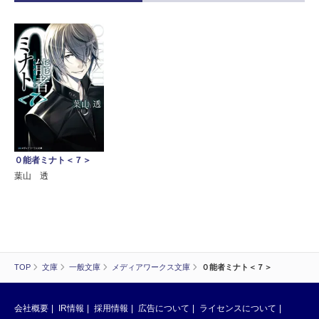
０能者ミナト＜７＞
葉山 透
TOP
文庫
一般文庫
メディアワークス文庫
０能者ミナト＜７＞
会社概要
IR情報
採用情報
広告について
ライセンスについて