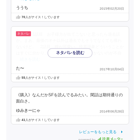
ううち
2015年02月20日
70
人がナイス！しています
1話目 お子様方が出てこないと思ったら過去話
か。まあ、最後のオチ以外は過去でもそうでなくても構わ
ないけど。 2話目 狸が可愛い。怪異現象どういうことか
はすぐに分かり、逆に登場人物たちが気付かないのが不自
…続きを読む
た〜
2017年10月04日
55
人がナイス！しています
《購入》なんだかSFを読んでるみたい。閑話は期待通りの
面白さ。
ゆみきーにゃ
2014年06月28日
41
人がナイス！しています
レビューをもっと見る
powered by