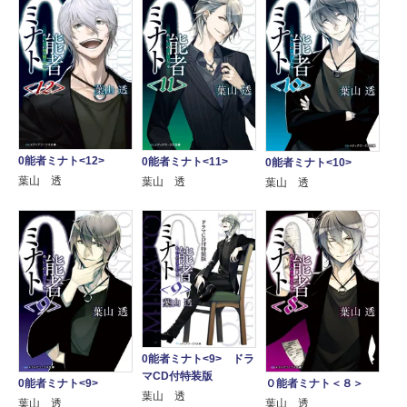
0能者ミナト<12>
0能者ミナト<11>
0能者ミナト<10>
葉山 透
葉山 透
葉山 透
0能者ミナト<9> ドラ
マCD付特装版
0能者ミナト<9>
０能者ミナト＜８＞
葉山 透
葉山 透
葉山 透