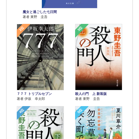
魔女と過ごした七日間
著者 東野 圭吾
2位
3位
７７７ トリプルセブン
殺人の門 上 新装版
著者 伊坂 幸太郎
著者 東野 圭吾
4位
5位