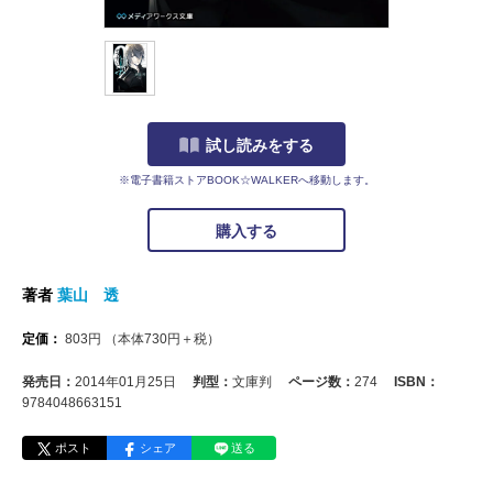
試し読みをする
※電子書籍ストアBOOK☆WALKERへ移動します。
購入する
著者
葉山 透
定価：
803
円
（本体
730
円＋税）
発売日：
2014年01月25日
判型：
文庫判
ページ数：
274
ISBN：
9784048663151
ポスト
シェア
送る