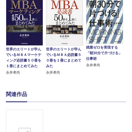
残業ゼロを実現する
世界のエリートが学ん
世界のエリートが学ん
「朝30分で片づける」
でいるＭＢＡマーケテ
でいるＭＢＡ必読書５
仕事術
ィング必読書５０冊を
０冊を１冊にまとめて
永井孝尚
１冊にまとめてみた
みた
永井孝尚
永井孝尚
関連作品