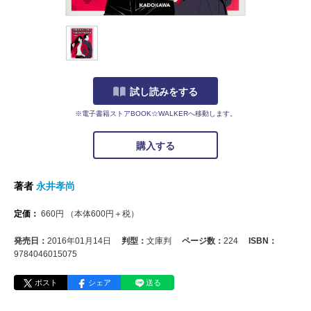
試し読みをする
※電子書籍ストアBOOK☆WALKERへ移動します。
購入する
著者
永井孝尚
定価：
660
円
（本体
600
円＋税）
発売日：
2016年01月14日
判型：
文庫判
ページ数：
224
ISBN：
9784046015075
ポスト
シェア
送る