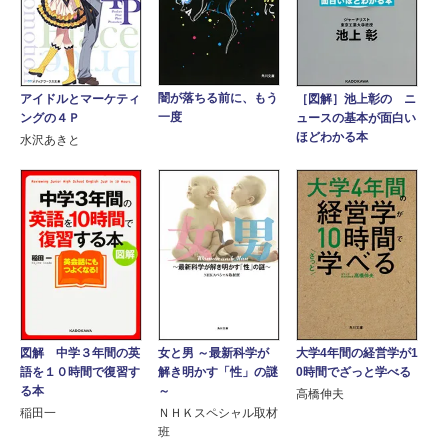
闇が落ちる前に、もう
アイドルとマーケティ
［図解］池上彰の ニ
一度
ングの４Ｐ
ュースの基本が面白い
ほどわかる本
水沢あきと
女と男 ～最新科学が
図解 中学３年間の英
大学4年間の経営学が1
解き明かす「性」の謎
語を１０時間で復習す
0時間でざっと学べる
～
る本
高橋伸夫
ＮＨＫスペシャル取材
稲田一
班