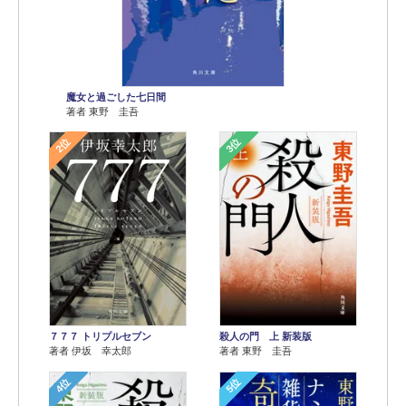
魔女と過ごした七日間
著者 東野 圭吾
2位
3位
７７７ トリプルセブン
殺人の門 上 新装版
著者 伊坂 幸太郎
著者 東野 圭吾
4位
5位