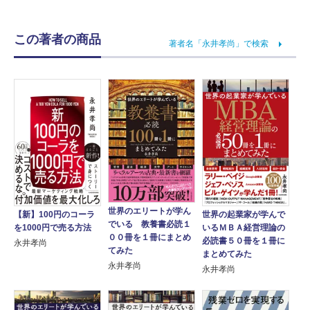
この著者の商品
著者名「永井孝尚」で検索
世界のエリートが学ん
【新】100円のコーラ
世界の起業家が学んで
でいる 教養書必読１
を1000円で売る方法
いるＭＢＡ経営理論の
００冊を１冊にまとめ
必読書５０冊を１冊に
永井孝尚
てみた
まとめてみた
永井孝尚
永井孝尚