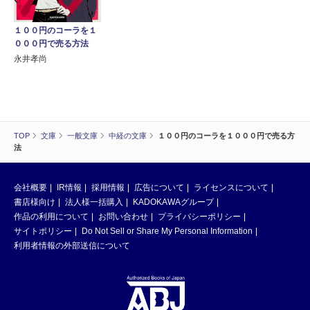
１００円のコーラを１
０００円で売る方法
永井孝尚
TOP
文庫
一般文庫
中経の文庫
１００円のコーラを１０００円で売る方
法
会社概要
IR情報
採用情報
広告について
ライセンスについて
書店様向け
法人様一括購入
KADOKAWAグループ
作品の利用について
お問い合わせ
プライバシーポリシー
サイトポリシー
Do Not Sell or Share My Personal Information
利用者情報の外部送信について