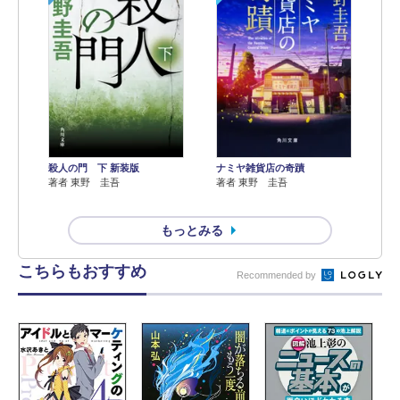
殺人の門 下 新装版
ナミヤ雑貨店の奇蹟
著者 東野 圭吾
著者 東野 圭吾
もっとみる
こちらもおすすめ
Recommended by