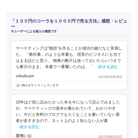
「１００円のコーラを１０００円で売る方法」感想・レビュ
ー
※ユーザーによる個人の感想です
マーケティングは”物語”を作ることが成功の鍵だなと実感し
た。 「教科書」のような本書も、現実のビジネスにも当て
はまる話だと思う。 物事の断片は放っておいたらいつまで
も断片のまま。 本書で一番響いたのは、「
…続きを読む
rokubrain
2022年03月28日
15
人がナイス！しています
10年ほど前に読みたかった本を今になって読んでみました
が、マーケティングの基本が書かれていて、わかりやす
い。今だと有料のブログでもろくなことを書いていない業
者が多すぎるので、ネット上のよく知らない人が書
…続きを読む
碧海いお
2021年08月01日