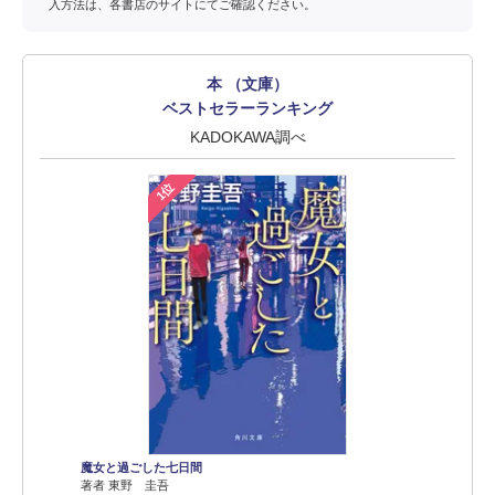
入方法は、各書店のサイトにてご確認ください。
本 （文庫）
ベストセラーランキング
KADOKAWA調べ
1位
魔女と過ごした七日間
著者 東野 圭吾