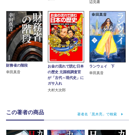
辺見庸
財務省の階段
お金の流れで読む日本
ランウェイ 下
の歴史 元国税調査官
幸田真音
幸田真音
が「古代～現代史」に
ガサ入れ
大村大次郎
この著者の商品
著者名「黒木亮」で検索