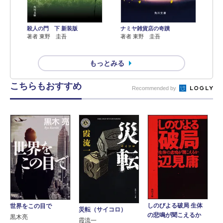
殺人の門 下 新装版
ナミヤ雑貨店の奇蹟
著者 東野 圭吾
著者 東野 圭吾
もっとみる
こちらもおすすめ
Recommended by
しのびよる破局 生体
世界をこの目で
災転（サイコロ）
の悲鳴が聞こえるか
黒木亮
霞流一