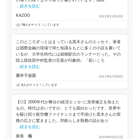
の場での様々なやり取りが書かれています。国際
…続きを読む
KAZOO
2021年11月16日
78
人がナイス！しています
このところずっとはまっている黒木さんのエッセイ。著者
は国際金融の現場で得た知識をもとに多くの小説を書いて
いるが、大学生時代には箱根駅伝のランナーだった。その
陸上競技部中村監督の言葉が印象的。「若いころ
…続きを読む
唐辛子仮面
2017年07月05日
5
人がナイス！しています
【◎】2000年代が舞台の経済エッセｰに加筆修正を加えた
もの。時代は古いですが、とても面白かったです。世界中
を駆け回り航空機ファイナンスまで手掛けた黒木さんの実
務の広さに驚きました。邦銀らしき勤務の話があり
…続きを読む
奈良 楓
2016年04月12日