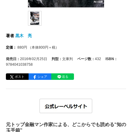
著者
黒木 亮
定価：
880
円
（本体
800
円＋税）
発売日：
2016年02月25日
判型：
文庫判
ページ数：
432
ISBN：
9784041038758
ポスト
シェア
送る
元トップ金融マン作家による、どこからでも読める“知の
玉手箱”