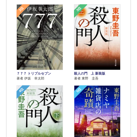
2位
3位
７７７ トリプルセブン
殺人の門 上 新装版
著者 伊坂 幸太郎
著者 東野 圭吾
4位
5位