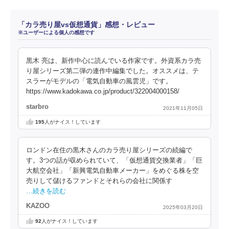
「カラ売り屋vs仮想通貨」感想・レビュー
※ユーザーによる個人の感想です
黒木 亮は、新作中心に読んでいる作家です。外資系カラ売
り屋シリーズ第二弾の連作中編集でした。オススメは、テ
スラーがモデルの「電気自動車の風雲児」です。
https://www.kadokawa.co.jp/product/322004000158/
starbro
2021年11月05日
195
人がナイス！しています
ロンドン在住の黒木さんのカラ売り屋シリーズの続編で
す。3つの話が収められていて、「仮想通貨交換業者」「巨
大航空会社」「新興電気自動車メーカー」をめぐる株を空
売りして儲けるファンドとそれらの会社に関係す
…続きを読む
KAZOO
2025年03月20日
92
人がナイス！しています