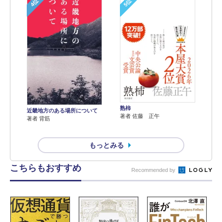
4位
5位
熟柿
近畿地方のある場所について
著者 佐藤 正午
著者 背筋
もっとみる
こちらもおすすめ
Recommended by