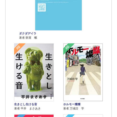
ダクダデイラ
著者 餅屋 蛾
2位
3位
生きとし生ける音
ホルモー燦燦
著者 平井 まさあき
著者 万城目 学