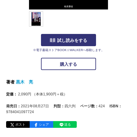
試し読みをする
※電子書籍ストアBOOK☆WALKERへ移動します。
購入する
著者
黒木 亮
定価：
2,090
円
（本体
1,900
円＋税）
発売日：
2021年08月27日
判型：
四六判
ページ数：
424
ISBN：
9784041097724
ポスト
シェア
送る