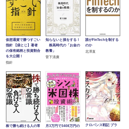
仮想通貨で勝つすごい
知らないと損をする！
誰がFinTechを制する
指針 【袋とじ】著者
株高時代の「お金の
のか
の保有銘柄と投資割合
教養」
北澤直
を大公開！
菅下清廣
指針
クロバンス戦記 ブラ
株で勝ち続ける人の常
月3万円で3408万円の