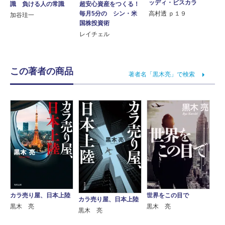
ッディ・ビスカラ
識 負ける人の常識
超安心資産をつくる！
高村透 ｐ１９
毎月5分の シン・米
加谷珪一
国株投資術
レイチェル
この著者の商品
著者名「黒木亮」で検索
カラ売り屋、日本上陸
世界をこの目で
カラ売り屋、日本上陸
黒木 亮
黒木 亮
黒木 亮