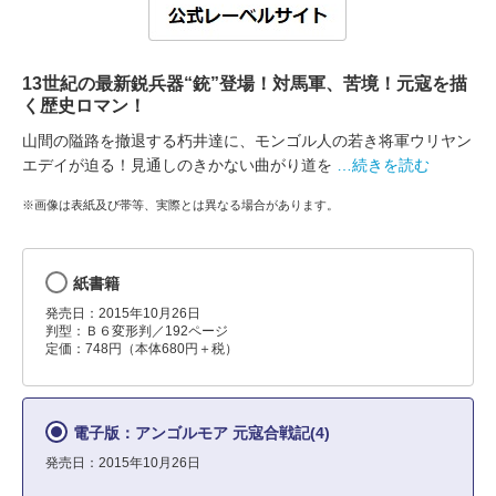
13世紀の最新鋭兵器“銃”登場！対馬軍、苦境！元寇を描
く歴史ロマン！
山間の隘路を撤退する朽井達に、モンゴル人の若き将軍ウリヤン
エデイが迫る！見通しのきかない曲がり道を
…続きを読む
※画像は表紙及び帯等、実際とは異なる場合があります。
紙書籍
発売日：2015年10月26日
判型：Ｂ６変形判／192ページ
定価：748円（本体680円＋税）
電子版：アンゴルモア 元寇合戦記(4)
発売日：2015年10月26日