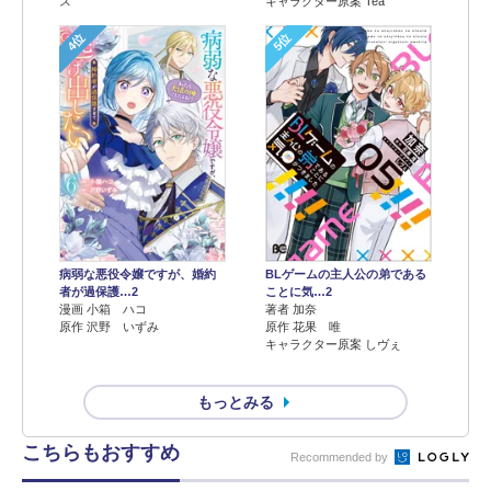
ス
キャラクター原案 Tea
4位
5位
病弱な悪役令嬢ですが、婚約
BLゲームの主人公の弟である
者が過保護…2
ことに気…2
漫画 小箱 ハコ
著者 加奈
原作 沢野 いずみ
原作 花果 唯
キャラクター原案 しヴぇ
もっとみる
こちらもおすすめ
Recommended by