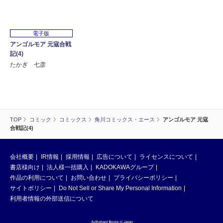
電子版
アンゴルモア 元寇合戦
記(4)
たかぎ 七彦
TOP
コミック
コミックス
角川コミックス・エース
アンゴルモア 元寇
合戦記(4)
会社概要
IR情報
採用情報
広告について
ライセンスについて
書店様向け
法人様一括購入
KADOKAWAグループ
作品の利用について
お問い合わせ
プライバシーポリシー
サイトポリシー
Do Not Sell or Share My Personal Information
利用者情報の外部送信について