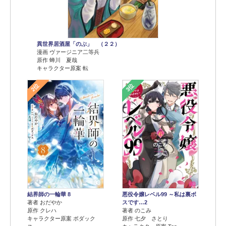
異世界居酒屋「のぶ」 （２２）
漫画 ヴァージニア二等兵
原作 蝉川 夏哉
キャラクター原案 転
2位
3位
結界師の一輪華 8
悪役令嬢レベル99 ～私は裏ボ
著者 おだやか
スです…2
原作 クレハ
著者 のこみ
キャラクター原案 ボダック
原作 七夕 さとり