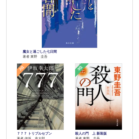
魔女と過ごした七日間
著者 東野 圭吾
2位
3位
７７７ トリプルセブン
殺人の門 上 新装版
著者 伊坂 幸太郎
著者 東野 圭吾