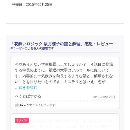
発売日：2015年05月25日
「花酔いロジック 坂月蝶子の謎と酔理」感想・レビュー
※ユーザーによる個人の感想です
今やありえない学生風景……でしょうか？ ４話目に登場
する学長のように、最近の大学はアルコールに厳しいで
す。内容的に一気飲みを助長するような話と、解釈されな
いことを祈りたいものです。ミステリとはいえ、恋が
…続きを読む
へくとぱすかる
2015年12月23日
67
人がナイス！しています
酒の飲み方はそれぞれだけど、もう少し大切に酒
を飲んでほしいなぁと、ちょっと思いました(>_<")自分で