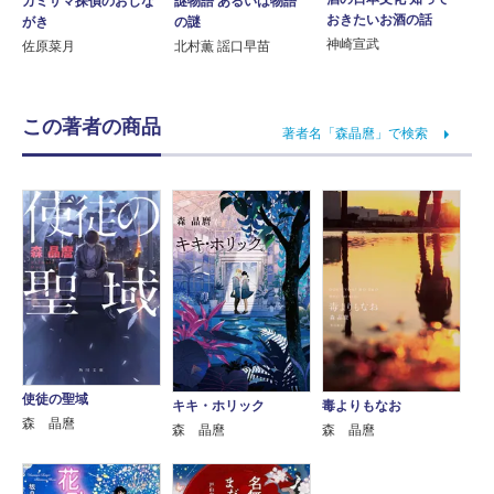
カミサマ探偵のおしな
謎物語 あるいは物語
おきたいお酒の話
がき
の謎
神崎宣武
佐原菜月
北村薫 謡口早苗
この著者の商品
著者名「森晶麿」で検索
使徒の聖域
キキ・ホリック
毒よりもなお
森 晶麿
森 晶麿
森 晶麿