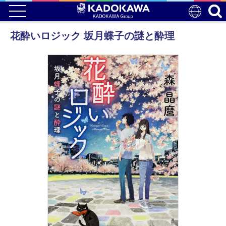
花酔いロジック 坂月蝶子の謎と酔理