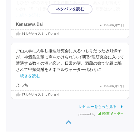
もひどい飲み方をしてる時期もあったし、あんまり言えな
いか(;゜∇゜)中盤からはなかなか良いです。序盤は少し読
…続きを読む
Kanazawa Dai
2015年06月21日
49
人がナイス！しています
戸山大学に入学し推理研究会に入るつもりだった坂月蝶子
が、神酒島先輩に声をかけられ“スイ研”酔理研究会に入って
遭遇する数々の酒と恋と、日常の謎。酒蔵の娘で父親に騙
されて甲類焼酎をミネラルウォーター代わりに
…続きを読む
よっち
2015年06月17日
47
人がナイス！しています
レビューをもっと見る
powered by