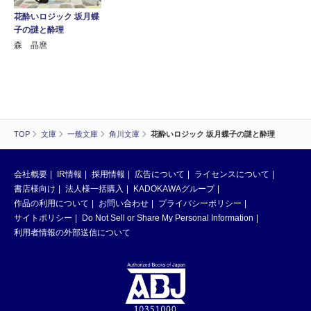
花酔いロジック 坂月蝶
子の謎と酔理
森 晶麿
TOP
文庫
一般文庫
角川文庫
花酔いロジック 坂月蝶子の謎と酔理
会社概要
IR情報
採用情報
広告について
ライセンスについて
書店様向け
法人様一括購入
KADOKAWAグループ
作品の利用について
お問い合わせ
プライバシーポリシー
サイトポリシー
Do Not Sell or Share My Personal Information
利用者情報の外部送信について