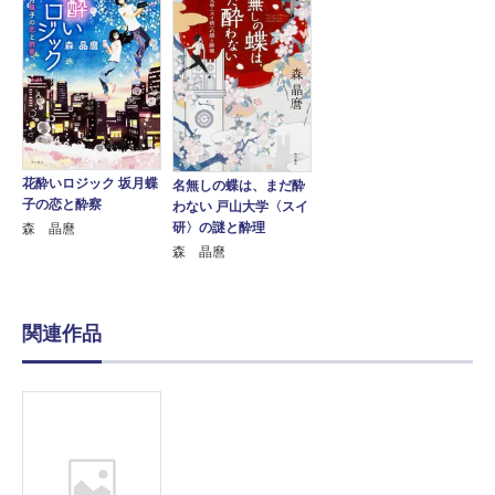
花酔いロジック 坂月蝶
名無しの蝶は、まだ酔
子の恋と酔察
わない 戸山大学〈スイ
研〉の謎と酔理
森 晶麿
森 晶麿
関連作品