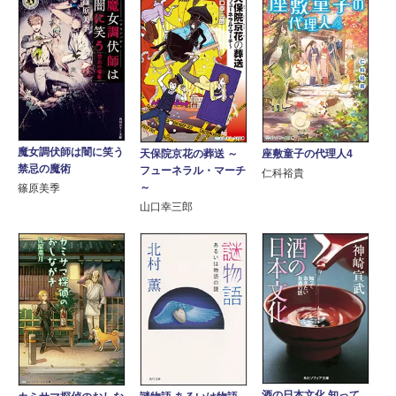
魔女調伏師は闇に笑う
天保院京花の葬送 ～
座敷童子の代理人4
禁忌の魔術
フューネラル・マーチ
仁科裕貴
～
篠原美季
山口幸三郎
酒の日本文化 知って