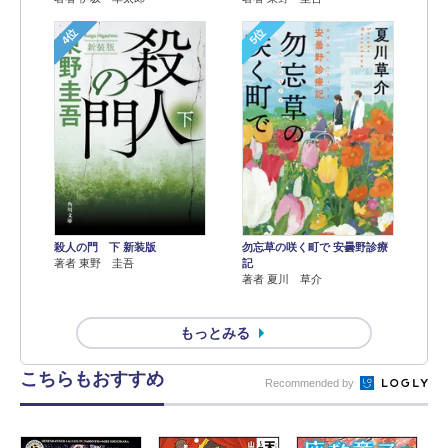
4位
5位
殺人の門 下 新装版
勿忘草の咲く町で 安曇野診療
著者 東野 圭吾
記
著者 夏川 草介
もっとみる
こちらもおすすめ
Recommended by