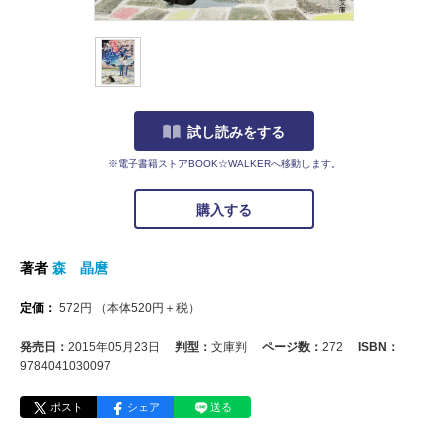
試し読みをする
※電子書籍ストアBOOK☆WALKERへ移動します。
購入する
著者
森 晶麿
定価：
572
円
（本体
520
円＋税）
発売日：
2015年05月23日
判型：
文庫判
ページ数：
272
ISBN：
9784041030097
ポスト
シェア
送る