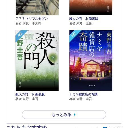
７７７ トリプルセブン
殺人の門 上 新装版
著者 伊坂 幸太郎
著者 東野 圭吾
4位
5位
殺人の門 下 新装版
ナミヤ雑貨店の奇蹟
著者 東野 圭吾
著者 東野 圭吾
もっとみる
こちらもおすすめ