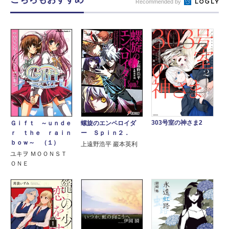
Recommended by
303号室の神さま2
Ｇｉｆｔ ～ｕｎｄｅ
螺旋のエンペロイダ
ｒ ｔｈｅ ｒａｉｎ
ー Ｓｐｉｎ２．
ｂｏｗ～ （１）
上遠野浩平 巖本英利
ユキヲ ＭＯＯＮＳＴ
ＯＮＥ