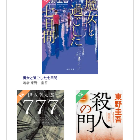
魔女と過ごした七日間
著者 東野 圭吾
2位
3位