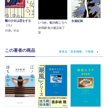
籠の少女は恋をする
永遠虹路
いつか、虹の向こうへ
（１）
伊岡瞬 角川書店装丁
川浪いずみ
室
この著者の商品
著者名「喜多嶋隆」で検索