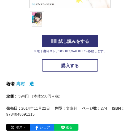
試し読みをする
※電子書籍ストアBOOK☆WALKERへ移動します。
購入する
著者
高村 透
定価：
594
円
（本体
550
円＋税）
発売日：
2014年11月22日
判型：
文庫判
ページ数：
274
ISBN：
9784048691215
ポスト
シェア
送る