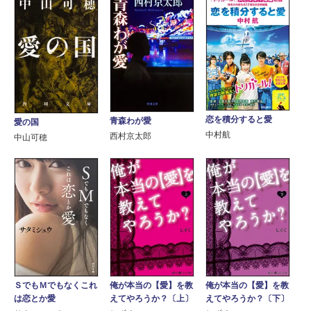
恋を積分すると愛
青森わが愛
愛の国
中村航
西村京太郎
中山可穂
ＳでもＭでもなくこれ
俺が本当の【愛】を教
俺が本当の【愛】を教
は恋とか愛
えてやろうか？〔上〕
えてやろうか？〔下〕