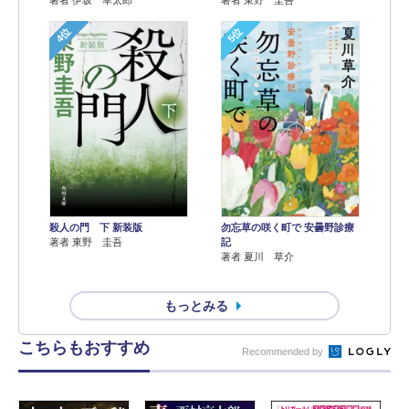
4位
5位
殺人の門 下 新装版
勿忘草の咲く町で 安曇野診療
著者 東野 圭吾
記
著者 夏川 草介
もっとみる
こちらもおすすめ
Recommended by