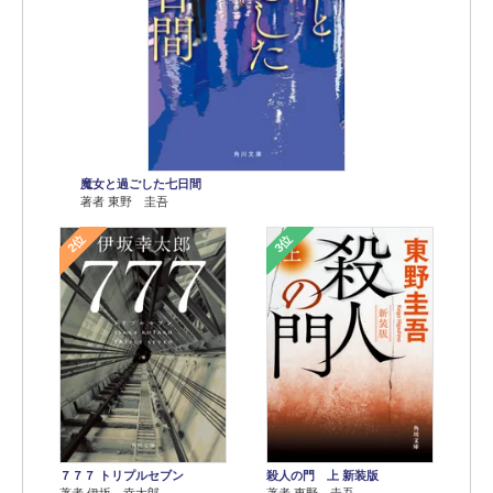
魔女と過ごした七日間
著者 東野 圭吾
2位
3位
７７７ トリプルセブン
殺人の門 上 新装版
著者 伊坂 幸太郎
著者 東野 圭吾