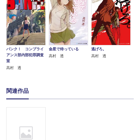
バンク！ コンプライ
金星で待っている
逃げろ。
アンス部内部犯罪調査
高村 透
高村 透
室
高村 透
関連作品