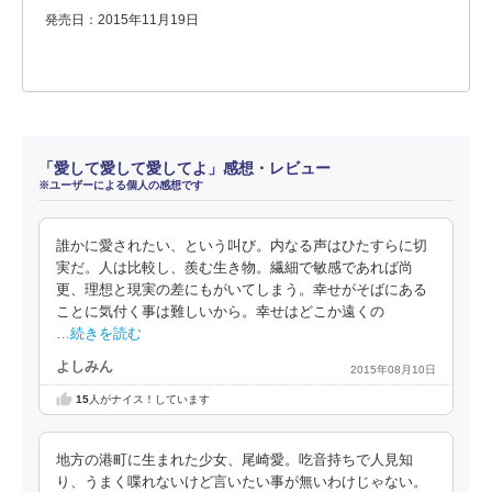
発売日：2015年11月19日
「愛して愛して愛してよ」感想・レビュー
※ユーザーによる個人の感想です
誰かに愛されたい、という叫び。内なる声はひたすらに切
実だ。人は比較し、羨む生き物。繊細で敏感であれば尚
更、理想と現実の差にもがいてしまう。幸せがそばにある
ことに気付く事は難しいから。幸せはどこか遠くの
…続きを読む
よしみん
2015年08月10日
15
人がナイス！しています
地方の港町に生まれた少女、尾崎愛。吃音持ちで人見知
り、うまく喋れないけど言いたい事が無いわけじゃない。