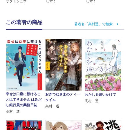
サタミシュウ
しずく
しずく
この著者の商品
著者名「高村透」で検索
幸せは口座に預けるこ
おきつねさまのティー
わたしを追いかけて
とはできません はみだ
タイム
高村 透
し銀行員の業務日誌
高村 透
高村 透