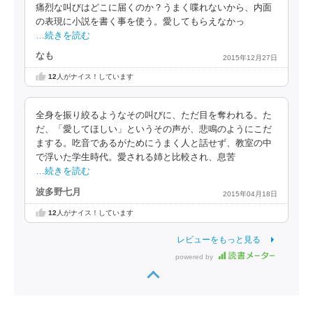
痛烈な叫びはどこに届くのか？うまく喋れないから、内面
の表現に小説を書く事を使う。愛してもらえなかっ
…続きを読む
なも
2015年12月27日
12
人がナイス！しています
全身を振り絞るようなその叫びに、ただ目を奪われる。た
だ、「愛してほしい」というその声が、悲鳴のようにこだ
まする。吃音であるがためにうまく人と話せず、教室の中
で浮いた学生時代。愛される姉と比較され、息苦
…続きを読む
波多野七月
2015年04月18日
12
人がナイス！しています
レビューをもっと見る
powered by