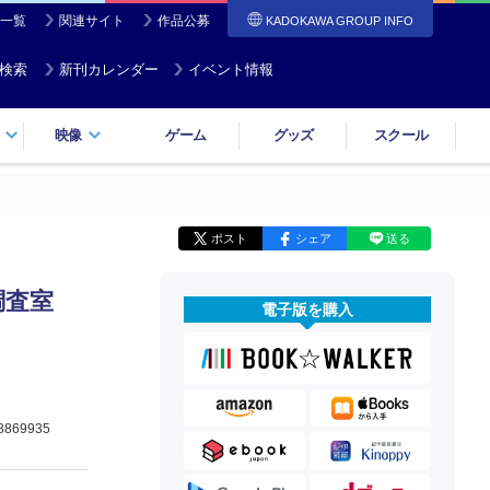
一覧
関連サイト
作品公募
KADOKAWA GROUP INFO
検索
新刊カレンダー
イベント情報
映像
ゲーム
グッズ
スクール
ポスト
シェア
送る
調査室
電子版を購入
8869935