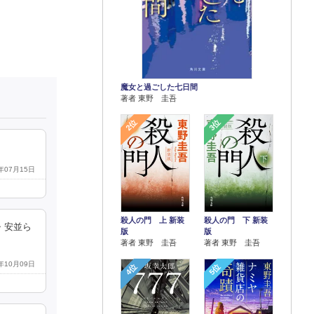
魔女と過ごした七日間
著者 東野 圭吾
2位
3位
4年07月15日
殺人の門 上 新装
殺人の門 下 新装
・安並ら
版
版
著者 東野 圭吾
著者 東野 圭吾
5年10月09日
4位
5位