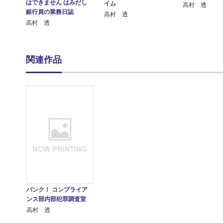
はできません はみだし
イム
高村 透
銀行員の業務日誌
高村 透
高村 透
関連作品
バンク！ コンプライア
ンス部内部犯罪調査室
高村 透