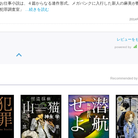
お仕事小説は、４篇からなる連作形式。メガバンクに入行した新人の麻美が
犯罪調査室」
…続きを読む
201
レビューを
powered by
Recommended b