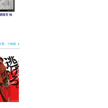
調査官 独
村透」で検索