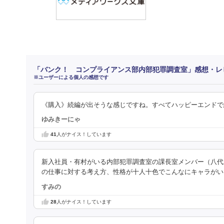
「バンク！ コンプライアンス部内部犯罪調査室」感想・レ
※ユーザーによる個人の感想です
《購入》続編が出そうな感じですね。すべてハッピーエンドで
ゆみきーにゃ
41
人がナイス！しています
新入社員・有村がいる内部犯罪調査室の課長室メンバー（八代
の仕事に対する考え方、性格が十人十色でこんなにキャラがい
すみの
28
人がナイス！しています