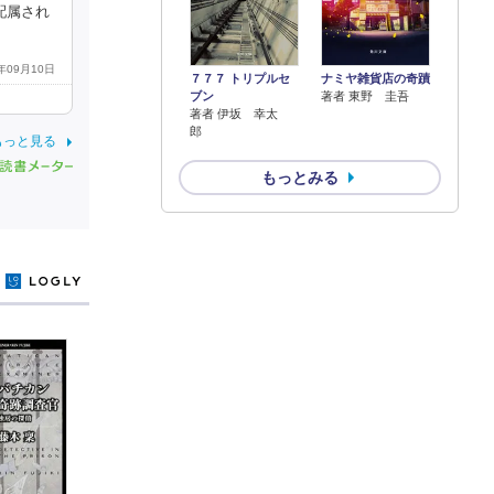
配属され
4年09月10日
７７７ トリプルセ
ナミヤ雑貨店の奇蹟
ブン
著者 東野 圭吾
著者 伊坂 幸太
郎
もっと見る
もっとみる
y