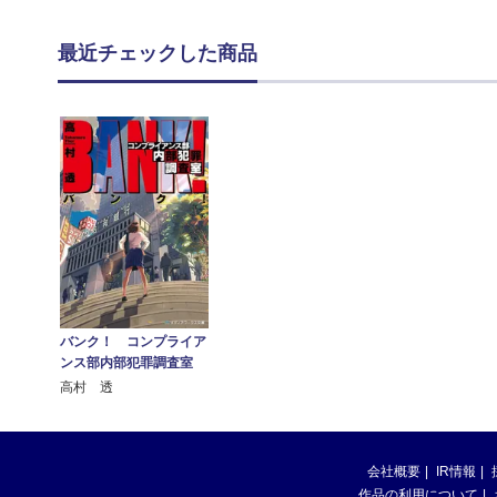
最近チェックした商品
バンク！ コンプライア
ンス部内部犯罪調査室
高村 透
会社概要
IR情報
作品の利用について