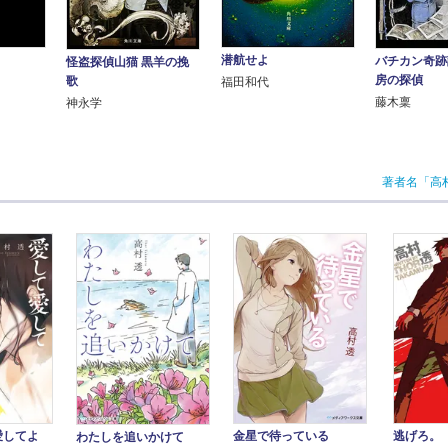
潜航せよ
バチカン奇跡
怪盗探偵山猫 黒羊の挽
房の探偵
歌
福田和代
藤木稟
神永学
著者名「高
愛してよ
金星で待っている
逃げろ。
わたしを追いかけて