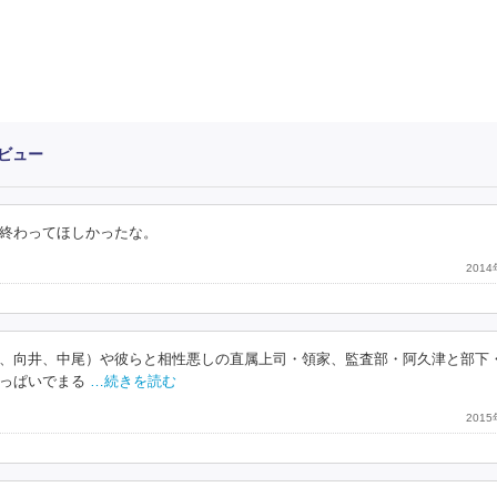
ビュー
終わってほしかったな。
201
、向井、中尾）や彼らと相性悪しの直属上司・領家、監査部・阿久津と部下
っぱいでまる
…続きを読む
201