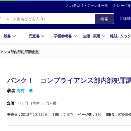
カテゴリ・ジャンル一覧
レーベル
検索
詳細
一般書
児童書
学習参考書
生活
実用
雑誌
ムック
・
・
アンス部内部犯罪調査室
バンク！ コンプライアンス部内部犯罪
著者
高村 透
定価：
680
円 （本体
630
円＋税）
発売日：
2012年10月25日
判型：
文庫判
ページ数：
370
ISBN：
978404