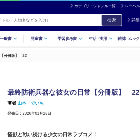
カテゴリ・ジャンル一覧
レーベル
検索
詳細
一般書
児童書
学習参考書
生活
実用
雑誌
ムック
・
・
【分冊版】 22
最終防衛兵器な彼女の日常【分冊版】 22
著者
山本 でいち
発売日：
2026年01月28日
怪獣と戦い続ける少女の日常ラブコメ！