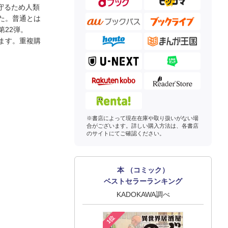
守るため人類
た。普通とは
22弾。
ます。重複購
※書店によって現在在庫や取り扱いがない場
合がございます。詳しい購入方法は、各書店
のサイトにてご確認ください。
本 （コミック）
ベストセラーランキング
KADOKAWA調べ
1位