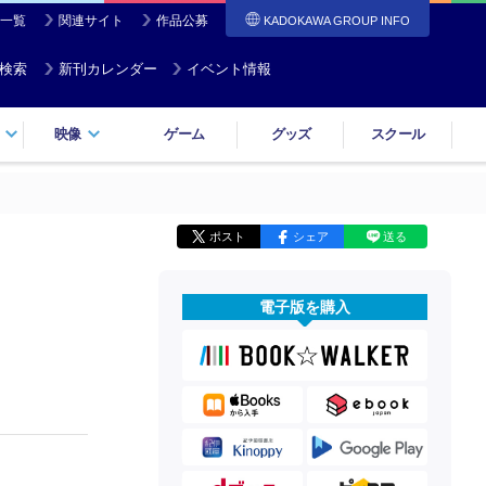
一覧
関連サイト
作品公募
KADOKAWA GROUP INFO
検索
新刊カレンダー
イベント情報
映像
ゲーム
グッズ
スクール
ポスト
シェア
送る
電子版を購入