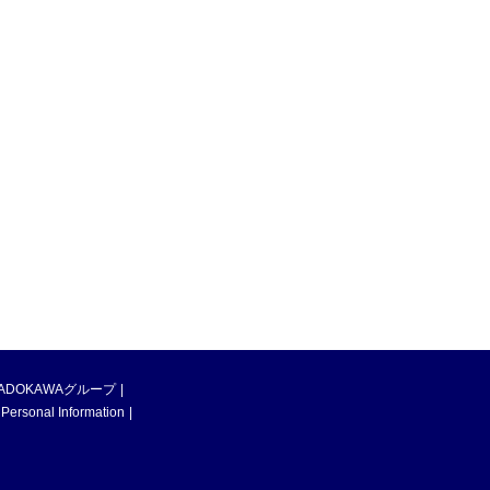
ADOKAWAグループ
 Personal Information