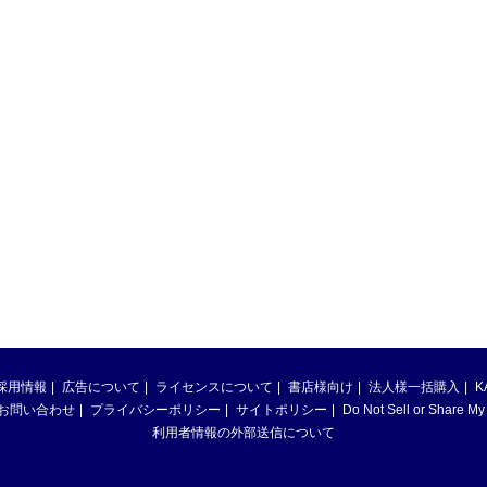
採用情報
広告について
ライセンスについて
書店様向け
法人様一括購入
K
お問い合わせ
プライバシーポリシー
サイトポリシー
Do Not Sell or Share My
利用者情報の外部送信について