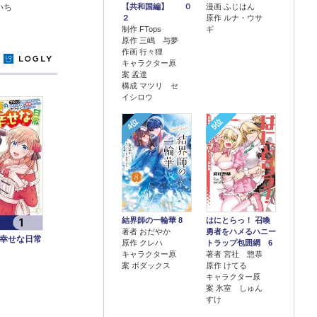
いち
【共和国編】 ０
漫画 ふじはん
２
原作 ルナ・ウサ
制作 FTops
ギ
原作 三嶋 与夢
作画 行々狸
y
キャラクター原
案 孟達
構成 マツリ セ
イシロウ
4位
5位
結界師の一輪華 8
はにとらっ！ 召喚
著者 おだやか
勇者をハメるハニー
幸せな日常
原作 クレハ
トラップ包囲網 6
キャラクター原
著者 宮社 惣恭
案 ボダックス
原作 けてる
キャラクター原
案 氷室 しゅん
すけ