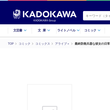
文芸書
文庫
ライトノベル
コミック
TOP
コミック
コミックス
アライブ＋
最終防衛兵器な彼女の日常