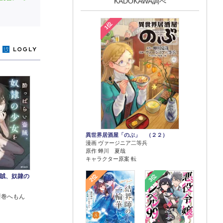
KADOKAWA調べ
1位
y
異世界居酒屋「のぶ」 （２２）
漫画 ヴァージニア二等兵
原作 蝉川 夏哉
キャラクター原案 転
賊、奴隷の
2位
3位
新巻へもん