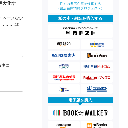
巨大化す
近くの書店在庫を検索する
（書店在庫情報プロジェクト）
イペースな少
紙の本・雑誌を購入する
！………は
なネコ
電子版を購入