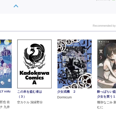
Recommended b
Y volu
少女戎機 ２
酔っぱらい盗
この本を盗む者は
少女を買う１
（３）
Dormicum
哲也 佐
幾弥なごみ 
空カケル 深緑野分
チ 九井
むに