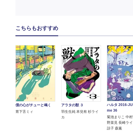
こちらもおすすめ
ハルタ 2016-JUL
僕の心がチューと鳴く
アラタの獣 ３
me 36
胃下舌ミィ
羽生生純 本兌有 杉ライ
菊池まりこ 中村
カ
野菜見 長崎ライ
諒子 森薫