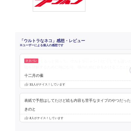
「ウルトラなネコ」感想・レビュー
※ユーザーによる個人の感想です
くるっと回って、ウルトラ〇ャン！(どうしても言い
猫を理解するために猫になり、猫のために命をかけること｣と
十二月の雀
11
人がナイス！しています
表紙で予想はしてたけど絵も内容も苦手なタイプのやつだった
きのと
2
人がナイス！しています