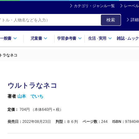
カテゴリ・ジャンル一覧
レーベル
検索
詳細
一般書
児童書
学習参考書
生活
実用
雑誌
ムック
・
・
トラなネコ
ウルトラなネコ
著者
山本 でいち
定価：
704
円 （本体
640
円＋税）
発売日：
2022年08月23日
判型：
Ｂ６判
ページ数：
244
ISBN：
978404