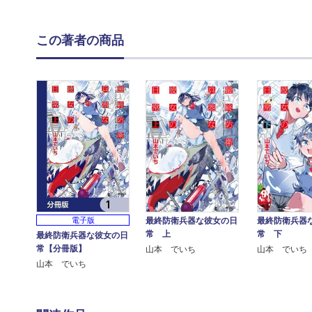
この著者の商品
最終防衛兵器な彼女の日
最終防衛兵器
電子版
常 上
常 下
最終防衛兵器な彼女の日
常【分冊版】
山本 でいち
山本 でいち
山本 でいち