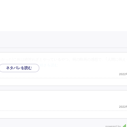
たかった)これは絶対わざとやっているやつ。例の映画の感想で、｢人間に例え
いうのがあった。絶対
…続きを読む
202
202
powered by