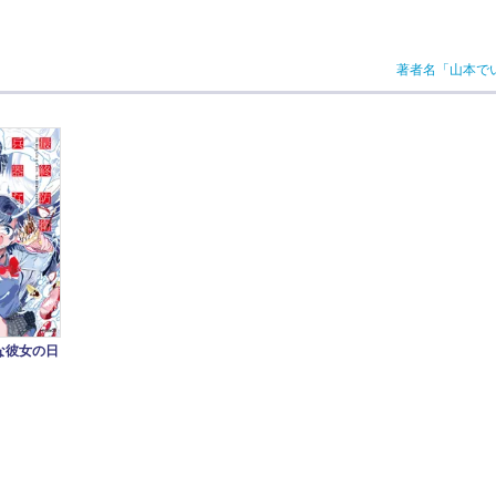
著者名「山本で
な彼女の日