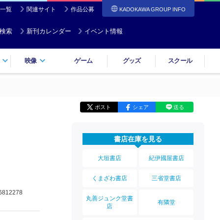
一覧
関連サイト
作品公募
KADOKAWA GROUP INFO
検索
新刊カレンダー
イベント情報
映像
ゲーム
グッズ
スクール
ポスト
シェア
送る
書店在庫を見る
大垣書店
紀伊國屋書店
くまざわ書店
三省堂書店
6812278
丸善ジュンク堂書
有隣堂
店