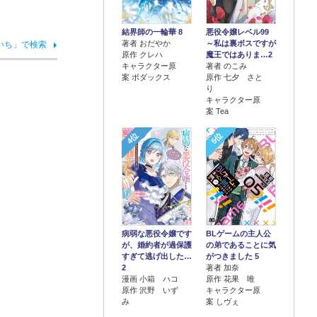
結界師の一輪華 8
悪役令嬢レベル99
著者 おだやか
～私は裏ボスですが
いち」で検索
原作 クレハ
魔王ではありま…2
キャラクター原
著者 のこみ
案 ボダックス
原作 七夕 さと
り
キャラクター原
案 Tea
4位
5位
病弱な悪役令嬢です
BLゲームの主人公
が、婚約者が過保護
の弟であることに気
すぎて逃げ出した…
がつきました 5
2
著者 加奈
漫画 小箱 ハコ
原作 花果 唯
原作 沢野 いず
キャラクター原
み
案 しヴぇ