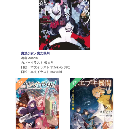
魔法少女ノ魔女裁判
著者 Acacia
カバーイラスト 梅まろ
口絵・本文イラスト すがわら おむ
口絵・本文イラスト maruchi
2位
3位