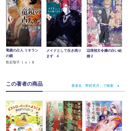
竜鏡の占人 リオラン
辺境領主令嬢の白い結
メイドとして生き残り
の鏡
婚２
ます 4
乾石智子 ｔｏｉ８
この著者の商品
著者名「野村美月」で検索