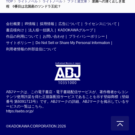
TOP
ライトノベル
ライトノベル
ファミ通文庫
楽園への清く正しき道
程 0番目は北国産のツンドラ王妃？
会社概要
IR情報
採用情報
広告について
ライセンスについて
書店様向け
法人様一括購入
KADOKAWAグループ
作品の利用について
お問い合わせ
プライバシーポリシー
サイトポリシー
Do Not Sell or Share My Personal Information
利用者情報の外部送信について
ABJマークは、この電子書店・電子書籍配信サービスが、著作権者からコン
テンツ使用許諾を得た正規版配信サービスであることを示す登録商標（登録
番号 第6091713号）です。ABJマークの詳細、ABJマークを掲示しているサ
ービスの一覧はこちら。
https://aebs.or.jp/
©KADOKAWA CORPORATION 2026