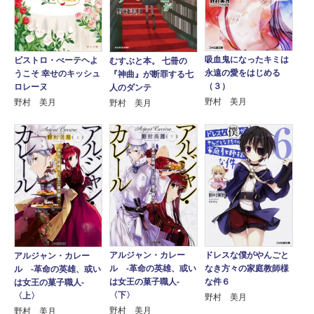
吸血鬼になったキミは
ビストロ・べーテヘよ
むすぶと本。 七冊の
永遠の愛をはじめる
うこそ 幸せのキッシュ
『神曲』が断罪する七
（３）
ロレーヌ
人のダンテ
野村 美月
野村 美月
野村 美月
ドレスな僕がやんごと
アルジャン・カレー
アルジャン・カレー
なき方々の家庭教師様
ル ‐革命の英雄、或い
ル ‐革命の英雄、或い
な件６
は女王の菓子職人‐
は女王の菓子職人‐
〈下〉
〈上〉
野村 美月
野村 美月
野村 美月