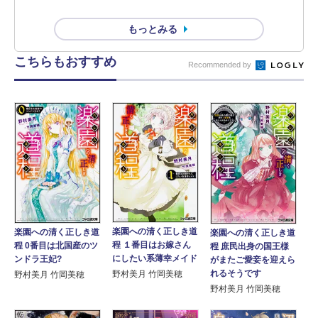
もっとみる
こちらもおすすめ
Recommended by
楽園への清く正しき道
楽園への清く正しき道
楽園への清く正しき道
程 １番目はお嫁さん
程 0番目は北国産のツ
程 庶民出身の国王様
にしたい系薄幸メイド
ンドラ王妃?
がまたご愛妾を迎えら
れるそうです
野村美月 竹岡美穂
野村美月 竹岡美穂
野村美月 竹岡美穂