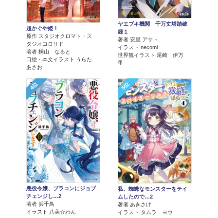
ヤエブキ機関 千万丈塔踏破
超かぐや姫！
録１
原作 スタジオクロマト・ス
著者 安里 アサト
タジオコロリド
イラスト necomi
著者 桐山 なると
世界観イラスト 尾崎 伊万
口絵・本文イラスト うらた
里
あさお
4位
5位
悪役令嬢、ブラコンにジョブ
私、蜘蛛なモンスターをテイ
チェンジし…2
ムしたので…2
著者 浜千鳥
著者 あきさけ
イラスト 八美☆わん
イラスト タムラ ヨウ