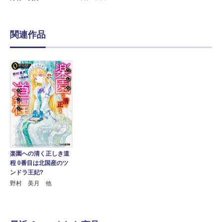
関連作品
楽園への清く正しき道
程 0番目は北国産のツ
ンドラ王妃?
野村 美月 他