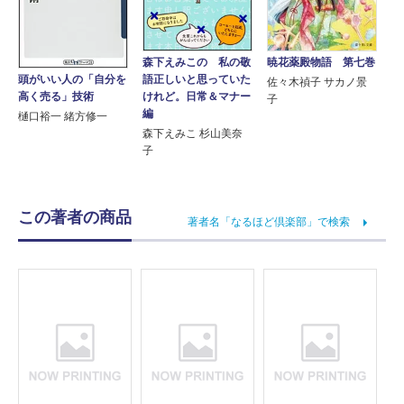
森下えみこの 私の敬
暁花薬殿物語 第七巻
語正しいと思っていた
頭がいい人の「自分を
佐々木禎子 サカノ景
けれど。日常＆マナー
高く売る」技術
子
編
樋口裕一 緒方修一
森下えみこ 杉山美奈
子
この著者の商品
著者名「なるほど倶楽部」で検索