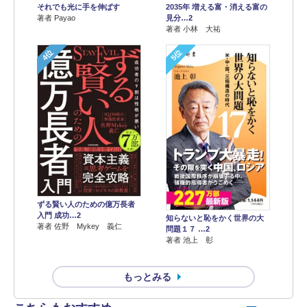
それでも光に手を伸ばす
2035年 増える富・消える富の
著者 Payao
見分…2
著者 小林 大祐
4位
5位
ずる賢い人のための億万長者
入門 成功…2
知らないと恥をかく世界の大
著者 佐野 Mykey 義仁
問題１７ …2
著者 池上 彰
もっとみる