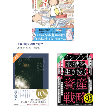
今夜はなんの魚かな？
著者 たかぎ なおこ
2位
3位