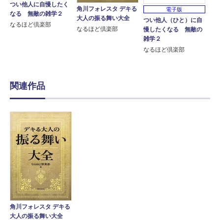
つい他人に自慢したく
角川フォレスタ デキる
電子版
なる 無敵の雑学２
大人の振る舞い大全
つい他人（ひと）に自
なるほど倶楽部
なるほど倶楽部
慢したくなる 無敵の
雑学２
なるほど倶楽部
関連作品
角川フォレスタ デキる
大人の振る舞い大全