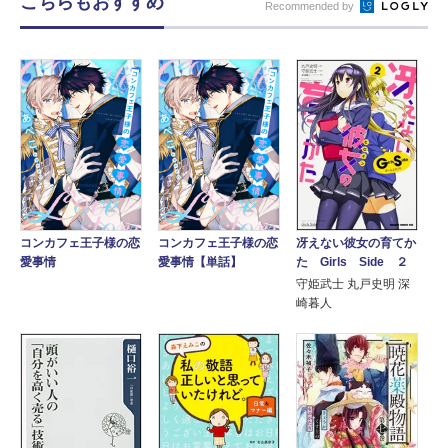
こちらもおすすめ
Recommended by
冴えない彼女の育てか
コンカフェ王子様の恋
コンカフェ王子様の恋
た Girls Side ２
愛事情
愛事情【単話】
守姫武士 丸戸史明 深
崎暮人