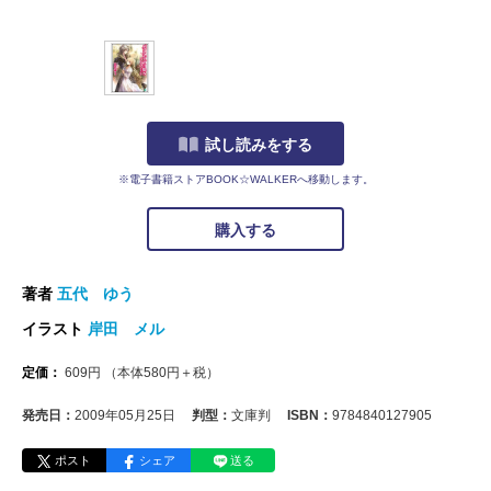
試し読みをする
※電子書籍ストアBOOK☆WALKERへ移動します。
購入する
著者
五代 ゆう
イラスト
岸田 メル
定価：
609
円
（本体
580
円＋税）
発売日：
2009年05月25日
判型：
文庫判
ISBN：
9784840127905
ポスト
シェア
送る