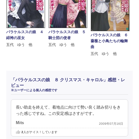
パラケルススの娘 ４
パラケルススの娘 ５
パラケルススの娘 ６
緋袴の巫女
騎士団の使者
薔薇と小鳥たちの輪舞
五代 ゆう 他
五代 ゆう 他
曲
五代 ゆう 他
「パラケルススの娘 ８ クリスマス・キャロル」感想・レ
ビュー
※ユーザーによる個人の感想です
長い助走を終えて、着地点に向けて勢い良く踏み切りをき
った感じですね。この安定感はさすがです。
Mits
2009年07月16日
2
人がナイス！しています