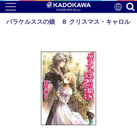
パラケルススの娘 ８ クリスマス・キャロル