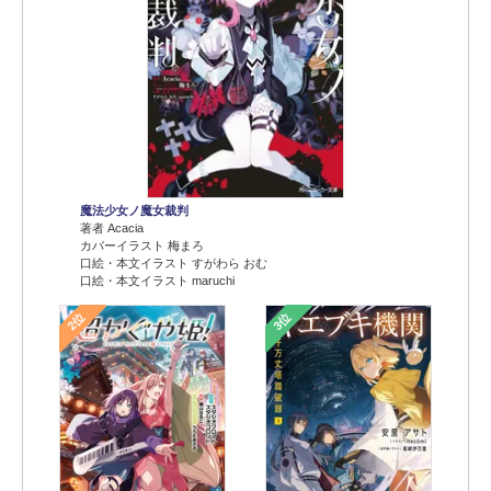
魔法少女ノ魔女裁判
著者 Acacia
カバーイラスト 梅まろ
口絵・本文イラスト すがわら おむ
口絵・本文イラスト maruchi
2位
3位