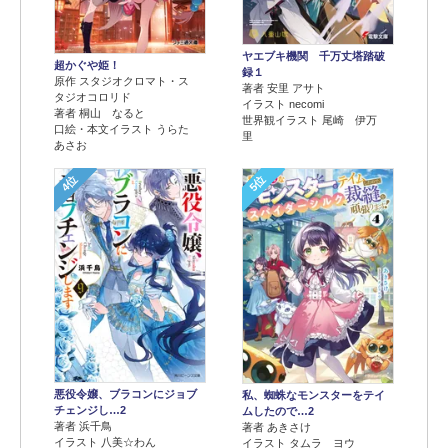
ヤエブキ機関 千万丈塔踏破
超かぐや姫！
録１
原作 スタジオクロマト・ス
著者 安里 アサト
タジオコロリド
イラスト necomi
著者 桐山 なると
世界観イラスト 尾崎 伊万
口絵・本文イラスト うらた
里
あさお
4位
5位
悪役令嬢、ブラコンにジョブ
私、蜘蛛なモンスターをテイ
チェンジし…2
ムしたので…2
著者 浜千鳥
著者 あきさけ
イラスト 八美☆わん
イラスト タムラ ヨウ