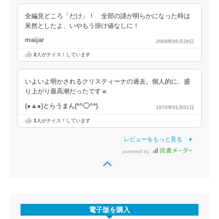
全編見どころ「だけ」！ 全部の謎が明らかになった時は
呆然としたよ、いやもう掛け値なしに！
maijar
2009年05月26日
2
人がナイス！しています
いよいよ明かされるクリスティーナの過去。個人的に、盛
り上がり最高潮だったですｗ
(●▲●)とらうまん(*^◯^*)
1970年01月01日
1
人がナイス！しています
レビューをもっと見る
powered by
電子版を購入