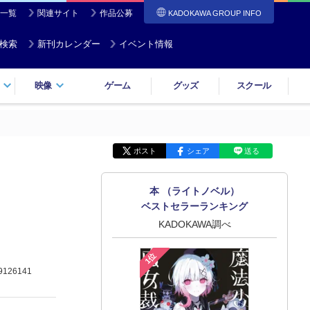
一覧
関連サイト
作品公募
KADOKAWA GROUP INFO
検索
新刊カレンダー
イベント情報
映像
ゲーム
グッズ
スクール
ポスト
シェア
送る
本 （ライトノベル）
ベストセラーランキング
KADOKAWA調べ
1位
9126141