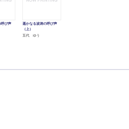
の呼び声
遥かなる波涛の呼び声
（上）
五代 ゆう