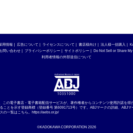
採用情報
広告について
ライセンスについて
書店様向け
法人様一括購入
K
お問い合わせ
プライバシーポリシー
サイトポリシー
Do Not Sell or Share My
利用者情報の外部送信について
は、この電子書店・電子書籍配信サービスが、著作権者からコンテンツ使用許諾を得
ることを示す登録商標（登録番号 第6091713号）です。ABJマークの詳細、ABJ
スの一覧はこちら。
https://aebs.or.jp/
©KADOKAWA CORPORATION 2026