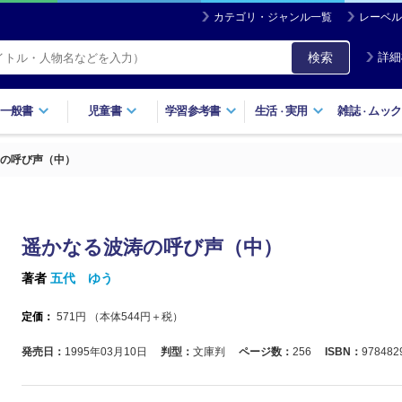
カテゴリ・ジャンル一覧
レーベル
検索
詳細
一般書
児童書
学習参考書
生活
実用
雑誌
ムック
・
・
の呼び声（中）
遥かなる波涛の呼び声（中）
著者
五代 ゆう
定価：
571
円 （本体
544
円＋税）
発売日：
1995年03月10日
判型：
文庫判
ページ数：
256
ISBN：
978482