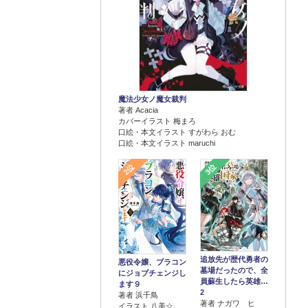
魔法少女ノ魔女裁判
著者 Acacia
カバーイラスト 梅まろ
口絵・本文イラスト すがわら おむ
口絵・本文イラスト maruchi
2位
3位
追放先が歴代勇者の
悪役令嬢、ブラコン
墓場だったので、全
にジョブチェンジし
員蘇生したら英雄…
ます９
2
著者 浜千鳥
著者 ナガワ ヒ
イラスト 八美☆