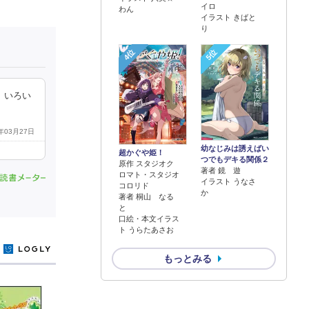
イロ
わん
イラスト きばと
り
4位
5位
。いろい
0年03月27日
幼なじみは誘えばい
超かぐや姫！
つでもデキる関係２
原作 スタジオク
著者 鏡 遊
ロマト・スタジオ
イラスト うなさ
コロリド
か
著者 桐山 なる
と
口絵・本文イラス
ト うらたあさお
y
もっとみる