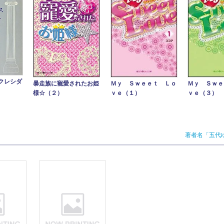
クレシダ
暴走族に寵愛されたお姫
Ｍｙ Ｓｗｅ
Ｍｙ Ｓｗｅｅｔ Ｌｏ
様☆（２）
ｖｅ（３）
ｖｅ（１）
著者名「五代