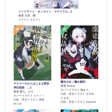
ソードアート・オンライン マテリアル…2
著者 川原 礫
イラスト ａｂｅｃ
2位
3位
魔法少女ノ魔女裁判
デスマーチからはじまる異世
著者 Acacia
界狂想曲 …2
カバーイラスト 梅まろ
著者 愛七 ひろ
口絵・本文イラスト すがわ
カバーイラスト ｓｈｒｉ
ら おむ
口絵・本文イラスト 長浜
口絵・本文イラスト maruchi
めぐみ