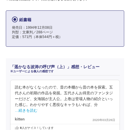
紙書籍
発売日：1994年12月08日
判型：文庫判／288ページ
定価：571円（本体544円＋税）
「遥かなる波涛の呼び声（上）」感想・レビュー
※ユーザーによる個人の感想です
読む本がなくなったので、昔の本棚から昔の本を探索。五
代さんの初期の作品を発掘。五代さんお得意のファンタジ
ーだけど、女海賊が主人公。上巻は登場人物の紹介といっ
た感じ。わかりやすく悪役なキャラもいれば、分
…続きを読む
kitten
2020年03月26日
8
人がナイス！しています