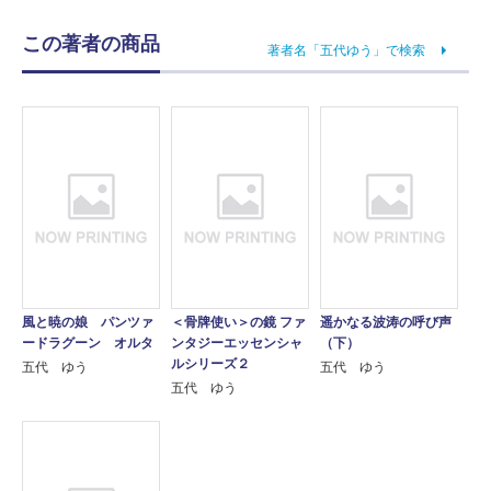
この著者の商品
著者名「五代ゆう」で検索
風と暁の娘 パンツァ
＜骨牌使い＞の鏡 ファ
遥かなる波涛の呼び声
ードラグーン オルタ
ンタジーエッセンシャ
（下）
ルシリーズ２
五代 ゆう
五代 ゆう
五代 ゆう