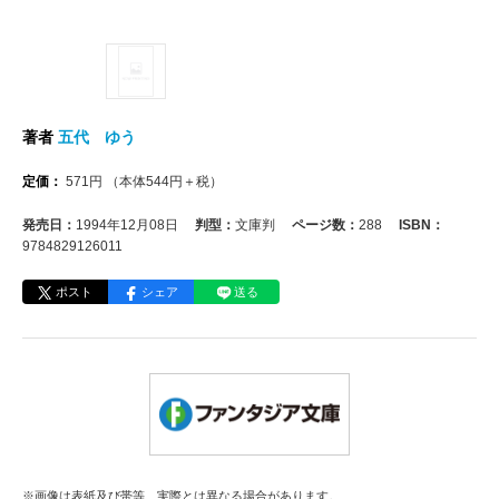
著者
五代 ゆう
定価：
571
円
（本体
544
円＋税）
発売日：
1994年12月08日
判型：
文庫判
ページ数：
288
ISBN：
9784829126011
ポスト
シェア
送る
※画像は表紙及び帯等、実際とは異なる場合があります。