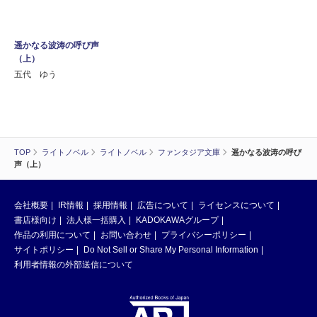
遥かなる波涛の呼び声
（上）
五代 ゆう
TOP
ライトノベル
ライトノベル
ファンタジア文庫
遥かなる波涛の呼び
声（上）
会社概要
IR情報
採用情報
広告について
ライセンスについて
書店様向け
法人様一括購入
KADOKAWAグループ
作品の利用について
お問い合わせ
プライバシーポリシー
サイトポリシー
Do Not Sell or Share My Personal Information
利用者情報の外部送信について