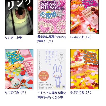
暴走族に寵愛されたお
らぶまにあ（２）
リング 上巻
姫様☆（２）
らぶまにあ（３）
らぶまにあ（１）
ヘトヘトに疲れる嫌な
気持ちがなくなる本