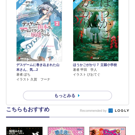
4位
5位
デスゲームに巻き込まれた山
ほうかごがかり７ 立穎小学校
本さん、気…2
著者 甲田 学人
著者 ぽち
イラスト ぴおてぐ
イラスト 久賀 フーナ
もっとみる
こちらもおすすめ
Recommended by