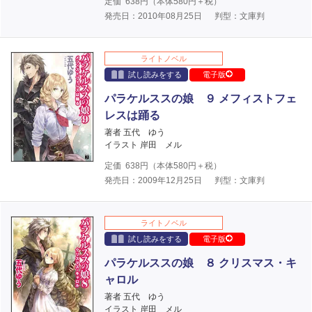
定価
638
円（本体
580
円＋税）
発売日：2010年08月25日
判型：文庫判
ライトノベル
試し読みをする
電子版
パラケルススの娘 ９ メフィストフェ
レスは踊る
著者 五代 ゆう
イラスト 岸田 メル
定価
638
円（本体
580
円＋税）
発売日：2009年12月25日
判型：文庫判
ライトノベル
試し読みをする
電子版
パラケルススの娘 ８ クリスマス・キ
ャロル
著者 五代 ゆう
イラスト 岸田 メル