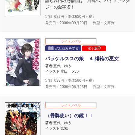
語られ始めた物語は、終焉へ。ハイファンタ
ジーの金字塔！
定価
682
円（本体
620
円＋税）
発売日：2006年09月20日
判型：文庫判
ライトノベル
試し読みをする
電子版
パラケルススの娘 ４ 緋袴の巫女
著者 五代 ゆう
イラスト 岸田 メル
定価
638
円（本体
580
円＋税）
発売日：2006年06月23日
判型：文庫判
ライトノベル
（骨牌使い）の鏡ＩＩ
著者 五代 ゆう
イラスト 宮城