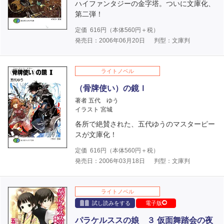
ハイファンタジーの金字塔。ついに文庫化、
第二弾！
定価
616
円（本体
560
円＋税）
発売日：2006年06月20日
判型：文庫判
ライトノベル
（骨牌使い）の鏡Ｉ
著者 五代 ゆう
イラスト 宮城
各所で絶賛された、五代ゆうのマスターピー
スが文庫化！
定価
616
円（本体
560
円＋税）
発売日：2006年03月18日
判型：文庫判
ライトノベル
試し読みをする
電子版
パラケルススの娘 ３ 仮面舞踏会の夜