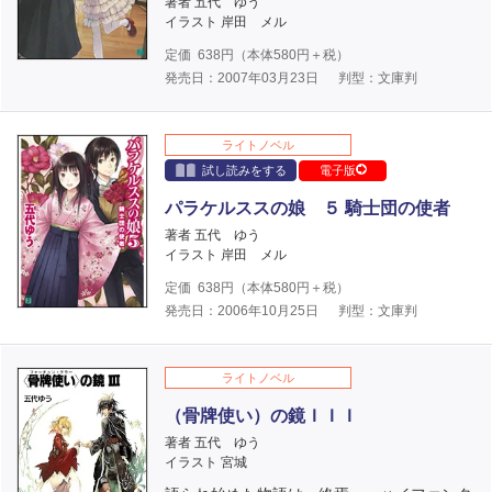
著者 五代 ゆう
イラスト 岸田 メル
定価
638
円（本体
580
円＋税）
発売日：2007年03月23日
判型：文庫判
ライトノベル
試し読みをする
電子版
パラケルススの娘 ５ 騎士団の使者
著者 五代 ゆう
イラスト 岸田 メル
定価
638
円（本体
580
円＋税）
発売日：2006年10月25日
判型：文庫判
ライトノベル
（骨牌使い）の鏡ＩＩＩ
著者 五代 ゆう
イラスト 宮城