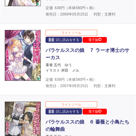
定価
638
円（本体
580
円＋税）
発売日：2009年05月25日
判型：文庫判
ライトノベル
試し読みをする
電子版
パラケルススの娘 ７ ラーオ博士のサ
ーカス
著者 五代 ゆう
イラスト 岸田 メル
定価
638
円（本体
580
円＋税）
発売日：2007年09月25日
判型：文庫判
ライトノベル
試し読みをする
電子版
パラケルススの娘 ６ 薔薇と小鳥たち
の輪舞曲