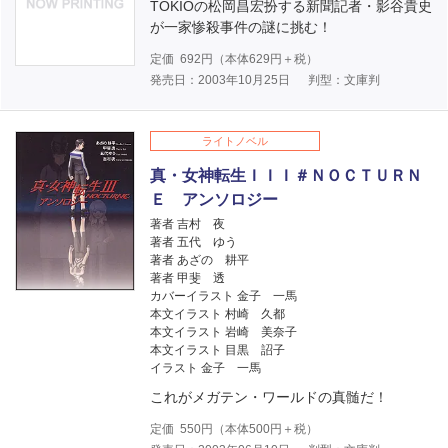
TOKIOの松岡昌宏扮する新聞記者・影谷貴史
が一家惨殺事件の謎に挑む！
定価
692
円（本体
629
円＋税）
発売日：2003年10月25日
判型：文庫判
ライトノベル
真・女神転生ＩＩＩ＃ＮＯＣＴＵＲＮ
Ｅ アンソロジー
著者 吉村 夜
著者 五代 ゆう
著者 あざの 耕平
著者 甲斐 透
カバーイラスト 金子 一馬
本文イラスト 村崎 久都
本文イラスト 岩崎 美奈子
本文イラスト 目黒 詔子
イラスト 金子 一馬
これがメガテン・ワールドの真髄だ！
定価
550
円（本体
500
円＋税）