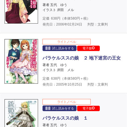
著者 五代 ゆう
イラスト 岸田 メル
定価
638
円（本体
580
円＋税）
発売日：2006年02月24日
判型：文庫判
ライトノベル
試し読みをする
電子版
パラケルススの娘 ２ 地下迷宮の王女
著者 五代 ゆう
イラスト 岸田 メル
定価
638
円（本体
580
円＋税）
発売日：2005年10月25日
判型：文庫判
ライトノベル
試し読みをする
電子版
パラケルススの娘 １
著者 五代 ゆう