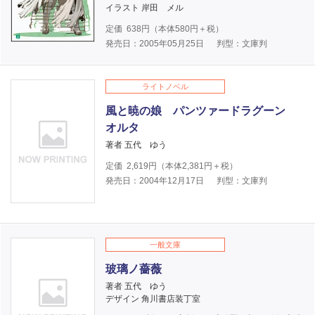
イラスト 岸田 メル
定価
638
円（本体
580
円＋税）
発売日：2005年05月25日
判型：文庫判
ライトノベル
風と暁の娘 パンツァードラグーン
オルタ
著者 五代 ゆう
定価
2,619
円（本体
2,381
円＋税）
発売日：2004年12月17日
判型：文庫判
一般文庫
玻璃ノ薔薇
著者 五代 ゆう
デザイン 角川書店装丁室