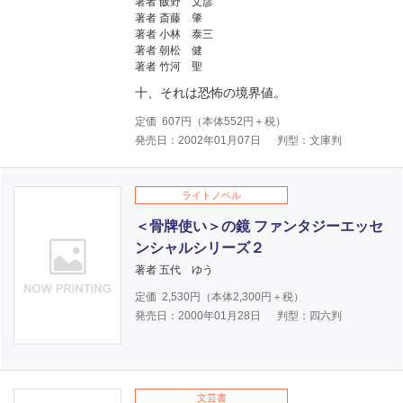
著者 飯野 文彦
著者 斎藤 肇
著者 小林 泰三
著者 朝松 健
著者 竹河 聖
十、それは恐怖の境界値。
定価
607
円（本体
552
円＋税）
発売日：2002年01月07日
判型：文庫判
ライトノベル
＜骨牌使い＞の鏡 ファンタジーエッセ
ンシャルシリーズ２
著者 五代 ゆう
定価
2,530
円（本体
2,300
円＋税）
発売日：2000年01月28日
判型：四六判
文芸書