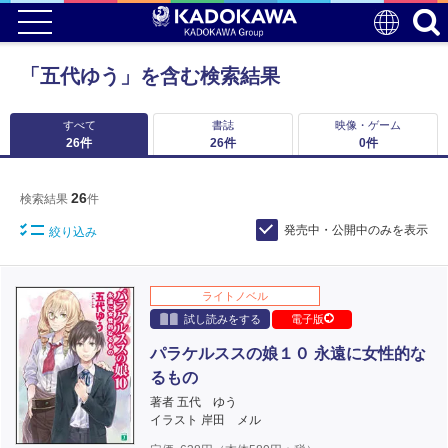
「五代ゆう」を含む検索結果
すべて
書誌
映像・ゲーム
26
件
26
件
0
件
26
検索結果
件
発売中・公開中のみを表示
絞り込み
ライトノベル
試し読みをする
電子版
パラケルススの娘１０ 永遠に女性的な
るもの
著者 五代 ゆう
イラスト 岸田 メル