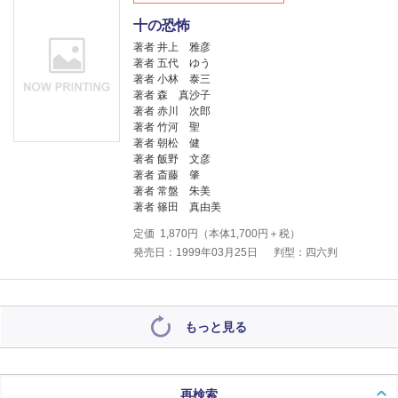
十の恐怖
著者 井上 雅彦
著者 五代 ゆう
著者 小林 泰三
著者 森 真沙子
著者 赤川 次郎
著者 竹河 聖
著者 朝松 健
著者 飯野 文彦
著者 斎藤 肇
著者 常盤 朱美
著者 篠田 真由美
定価
1,870
円（本体
1,700
円＋税）
発売日：1999年03月25日
判型：四六判
もっと見る
再検索