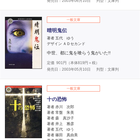
発売日：2003年06月10日
判型：文庫判
一般文庫
晴明鬼伝
著者 五代 ゆう
デザイン ＡＤセカンド
中世、都に鬼を喰らう鬼がいた!!
定価
901
円（本体
819
円＋税）
発売日：2003年05月10日
判型：文庫判
一般文庫
十の恐怖
著者 赤川 次郎
著者 常盤 朱美
著者 森 真沙子
著者 井上 雅彦
著者 五代 ゆう
著者 篠田 真由美