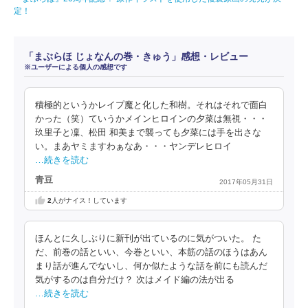
定！
「まぶらほ じょなんの巻・きゅう」感想・レビュー
※ユーザーによる個人の感想です
積極的というかレイプ魔と化した和樹。それはそれで面白
かった（笑）ていうかメインヒロインの夕菜は無視・・・
玖里子と凜、松田 和美まで襲っても夕菜には手を出さな
い。まあヤミますわぁなあ・・・ヤンデレヒロイ
…続きを読む
青豆
2017年05月31日
2
人がナイス！しています
ほんとに久しぶりに新刊が出ているのに気がついた。 た
だ、前巻の話といい、今巻といい、本筋の話のほうはあん
まり話が進んでないし、何か似たような話を前にも読んだ
気がするのは自分だけ？ 次はメイド編の法が出る
…続きを読む