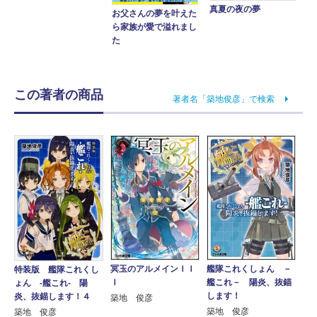
真夏の夜の夢
お父さんの夢を叶えた
ら家族が愛で溢れまし
た
この著者の商品
著者名「築地俊彦」で検索
冥玉のアルメインＩＩ
艦隊これくしょん －
特装版 艦隊これくし
Ｉ
艦これ－ 陽炎、抜錨
ょん ‐艦これ‐ 陽
します！
炎、抜錨します！４
築地 俊彦
築地 俊彦
築地 俊彦