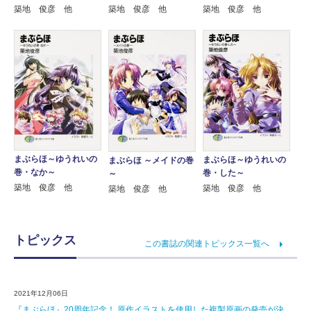
築地 俊彦 他
築地 俊彦 他
築地 俊彦 他
まぶらほ～ゆうれいの
まぶらほ～ゆうれいの
まぶらほ ～メイドの巻
巻・なか～
巻・した～
～
築地 俊彦 他
築地 俊彦 他
築地 俊彦 他
トピックス
この書誌の関連トピックス一覧へ
2021年12月06日
『まぶらほ』20周年記念！ 原作イラストを使用した複製原画の発売が決