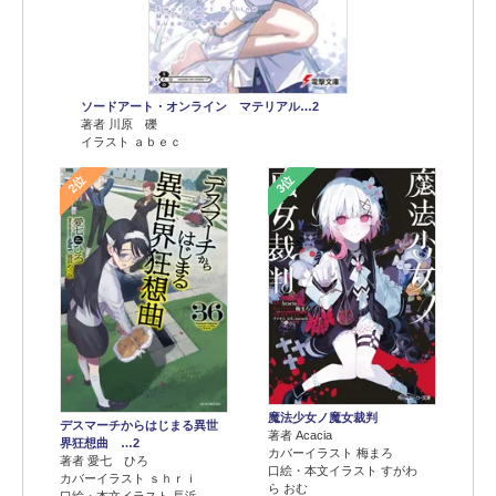
ソードアート・オンライン マテリアル…2
著者 川原 礫
イラスト ａｂｅｃ
2位
3位
魔法少女ノ魔女裁判
デスマーチからはじまる異世
著者 Acacia
界狂想曲 …2
カバーイラスト 梅まろ
著者 愛七 ひろ
口絵・本文イラスト すがわ
カバーイラスト ｓｈｒｉ
ら おむ