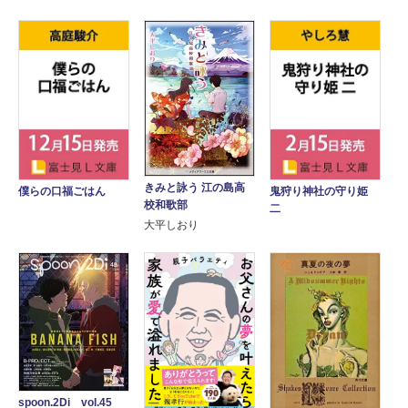
きみと詠う 江の島高
僕らの口福ごはん
鬼狩り神社の守り姫
校和歌部
二
大平しおり
spoon.2Di vol.45