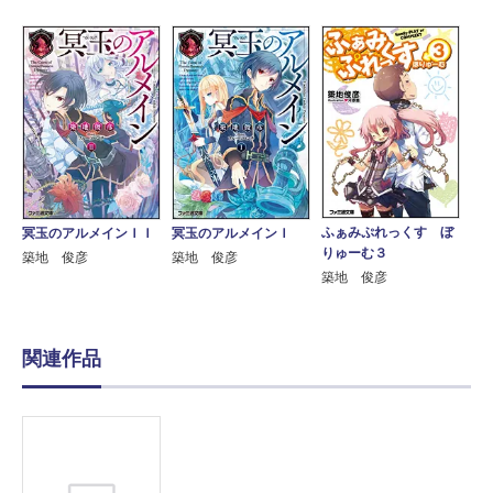
ふぁみぷれっくす ぼ
冥玉のアルメインＩＩ
冥玉のアルメインＩ
りゅーむ３
築地 俊彦
築地 俊彦
築地 俊彦
関連作品