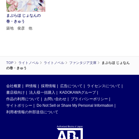
まぶらほ じょなんの
巻・きゅう
築地 俊彦 他
TOP
ライトノベル
ライトノベル
ファンタジア文庫
まぶらほ じょなん
の巻・きゅう
会社概要
IR情報
採用情報
広告について
ライセンスについて
書店様向け
法人様一括購入
KADOKAWAグループ
作品の利用について
お問い合わせ
プライバシーポリシー
サイトポリシー
Do Not Sell or Share My Personal Information
利用者情報の外部送信について