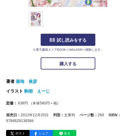
試し読みをする
※電子書籍ストアBOOK☆WALKERへ移動します。
購入する
著者
築地 俊彦
イラスト
駒都 えーじ
定価：
638
円
（本体
580
円＋税）
発売日：
2012年12月20日
判型：
文庫判
ページ数：
260
ISBN：
9784829138366
ポスト
シェア
送る