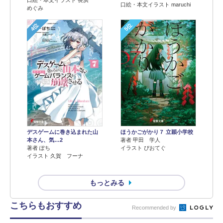
口絵・本文イラスト 長浜
口絵・本文イラスト maruchi
めぐみ
4位
5位
デスゲームに巻き込まれた山
ほうかごがかり７ 立穎小学校
本さん、気…2
著者 甲田 学人
著者 ぽち
イラスト ぴおてぐ
イラスト 久賀 フーナ
もっとみる
こちらもおすすめ
Recommended by