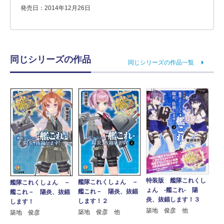
発売日：2014年12月26日
同じシリーズの作品
同じシリーズの作品一覧
特装版 艦隊これくし
艦隊これくしょん －
艦隊これくしょん －
ょん ‐艦これ‐ 陽
艦これ－ 陽炎、抜錨
艦これ－ 陽炎、抜錨
炎、抜錨します！３
します！２
します！
築地 俊彦 他
築地 俊彦 他
築地 俊彦