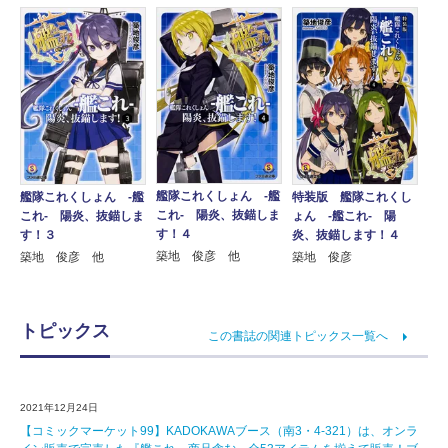
艦隊これくしょん ‐艦
艦隊これくしょん ‐艦
特装版 艦隊これくし
これ‐ 陽炎、抜錨しま
これ‐ 陽炎、抜錨しま
ょん ‐艦これ‐ 陽
す！４
す！３
炎、抜錨します！４
築地 俊彦 他
築地 俊彦 他
築地 俊彦
トピックス
この書誌の関連トピックス一覧へ
2021年12月24日
【コミックマーケット99】KADOKAWAブース（南3・4-321）は、オンラ