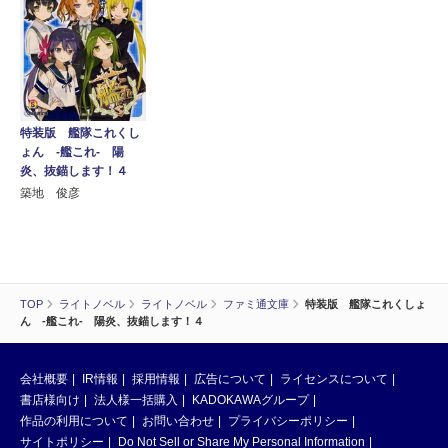
特装版 艦隊これくし
ょん ‐艦これ‐ 陽
炎、抜錨します！４
築地 俊彦
TOP
ライトノベル
ライトノベル
ファミ通文庫
特装版 艦隊これくしょ
ん ‐艦これ‐ 陽炎、抜錨します！４
会社概要
IR情報
採用情報
広告について
ライセンスについて
書店様向け
法人様一括購入
KADOKAWAグループ
作品の利用について
お問い合わせ
プライバシーポリシー
サイトポリシー
Do Not Sell or Share My Personal Information