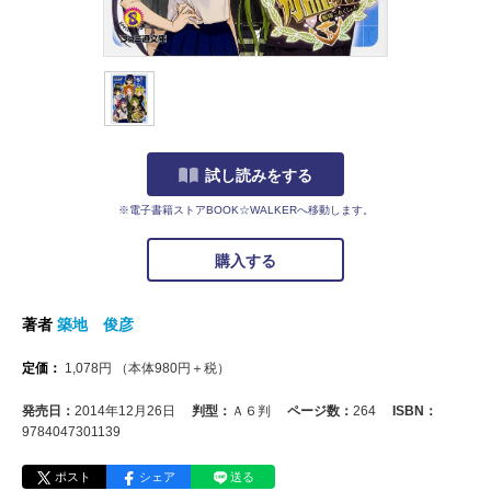
試し読みをする
※電子書籍ストアBOOK☆WALKERへ移動します。
購入する
著者
築地 俊彦
定価：
1,078
円
（本体
980
円＋税）
発売日：
2014年12月26日
判型：
Ａ６判
ページ数：
264
ISBN：
9784047301139
ポスト
シェア
送る