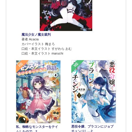
魔法少女ノ魔女裁判
著者 Acacia
カバーイラスト 梅まろ
口絵・本文イラスト すがわら おむ
口絵・本文イラスト maruchi
2位
3位
悪役令嬢、ブラコンにジョブ
私、蜘蛛なモンスターをテイ
チェンジし…2
ムしたので…2