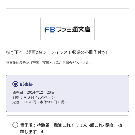
描き下ろし漫画&名シーンイラスト収録の小冊子付き!
※画像は表紙及び帯等、実際とは異なる場合があります。
紙書籍
発売日：2014年12月26日
判型：Ａ６判／264ページ
定価：1,078円（本体980円＋税）
電子版：特装版 艦隊これくしょん -艦これ- 陽炎、抜
錨します！4