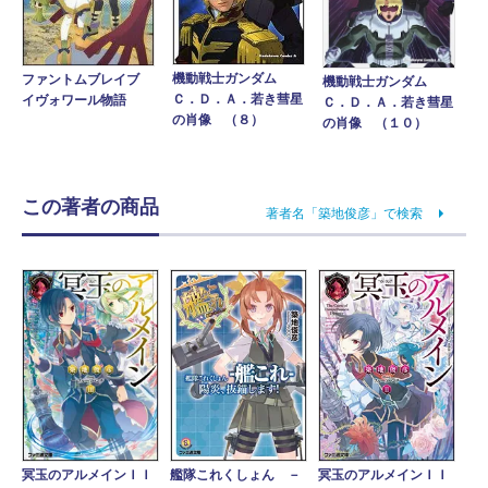
機動戦士ガンダム
ファントムブレイブ
機動戦士ガンダム
Ｃ．Ｄ．Ａ．若き彗星
イヴォワール物語
Ｃ．Ｄ．Ａ．若き彗星
の肖像 （８）
の肖像 （１０）
この著者の商品
著者名「築地俊彦」で検索
冥玉のアルメインＩＩ
艦隊これくしょん －
冥玉のアルメインＩＩ