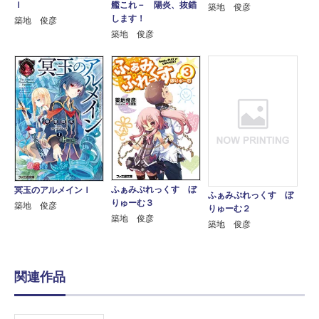
Ｉ
艦これ－ 陽炎、抜錨
築地 俊彦
します！
築地 俊彦
築地 俊彦
ふぁみぷれっくす ぼ
冥玉のアルメインＩ
ふぁみぷれっくす ぼ
りゅーむ３
築地 俊彦
りゅーむ２
築地 俊彦
築地 俊彦
関連作品