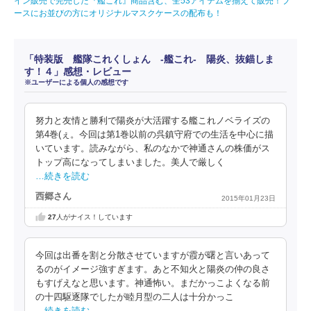
イン販売で完売した『艦これ』商品含む、全53アイテムを揃えて販売！ブ
ースにお並びの方にオリジナルマスクケースの配布も！
「特装版 艦隊これくしょん ‐艦これ‐ 陽炎、抜錨しま
す！４」感想・レビュー
※ユーザーによる個人の感想です
努力と友情と勝利で陽炎が大活躍する艦これノベライズの
第4巻(ぇ。今回は第1巻以前の呉鎮守府での生活を中心に描
いています。読みながら、私のなかで神通さんの株価がス
トップ高になってしまいました。美人で厳しく
…続きを読む
西郷さん
2015年01月23日
27
人がナイス！しています
今回は出番を割と分散させていますが霞が曙と言いあって
るのがイメージ強すぎます。あと不知火と陽炎の仲の良さ
もすげえなと思います。神通怖い。まだかっこよくなる前
の十四駆逐隊でしたが睦月型の二人は十分かっこ