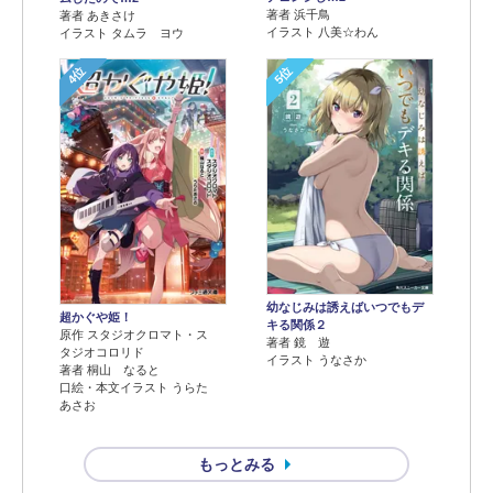
著者 浜千鳥
著者 あきさけ
イラスト 八美☆わん
イラスト タムラ ヨウ
4位
5位
幼なじみは誘えばいつでもデ
超かぐや姫！
キる関係２
原作 スタジオクロマト・ス
著者 鏡 遊
タジオコロリド
イラスト うなさか
著者 桐山 なると
口絵・本文イラスト うらた
あさお
もっとみる