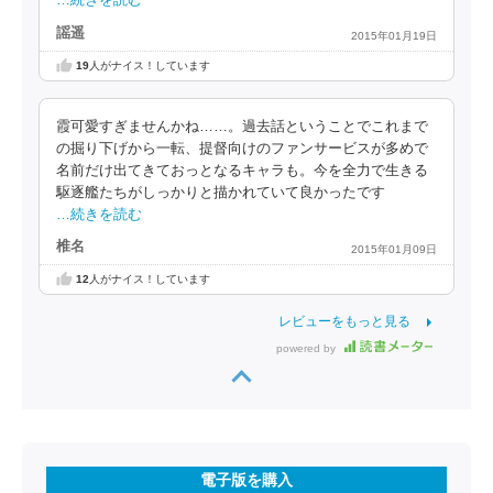
…続きを読む
謡遥
2015年01月19日
19
人がナイス！しています
霞可愛すぎませんかね……。過去話ということでこれまで
の掘り下げから一転、提督向けのファンサービスが多めで
名前だけ出てきておっとなるキャラも。今を全力で生きる
駆逐艦たちがしっかりと描かれていて良かったです
…続きを読む
椎名
2015年01月09日
12
人がナイス！しています
レビューをもっと見る
powered by
電子版を購入