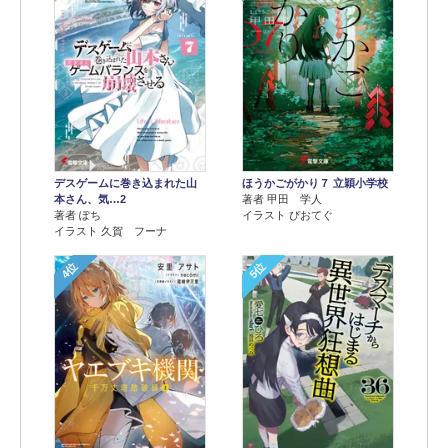
デスゲームに巻き込まれた山
ほうかごがかり７ 立穎小学校
本さん、気…2
著者 甲田 学人
著者 ぽち
イラスト ぴおてぐ
イラスト 久賀 フーナ
4位
5位