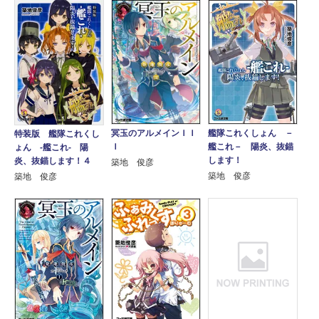
冥玉のアルメインＩＩ
艦隊これくしょん －
特装版 艦隊これくし
Ｉ
艦これ－ 陽炎、抜錨
ょん ‐艦これ‐ 陽
します！
炎、抜錨します！４
築地 俊彦
築地 俊彦
築地 俊彦