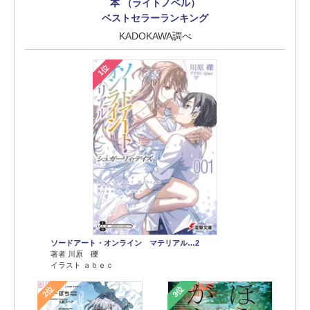
本 （ライトノベル）
ベストセラーランキング
KADOKAWA調べ
1位
ソードアート・オンライン マテリアル…2
著者 川原 礫
イラスト ａｂｅｃ
2位
3位