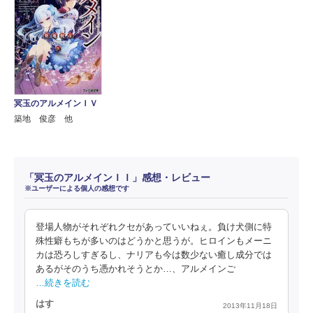
冥玉のアルメインＩＶ
築地 俊彦 他
「冥玉のアルメインＩＩ」感想・レビュー
※ユーザーによる個人の感想です
登場人物がそれぞれクセがあっていいねぇ。負け犬側に特
殊性癖もちが多いのはどうかと思うが。ヒロインもメーニ
カは恐ろしすぎるし、ナリアも今は数少ない癒し成分では
あるがそのうち憑かれそうとか…、アルメインご
…続きを読む
はす
2013年11月18日