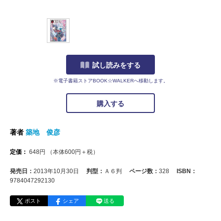
試し読みをする
※電子書籍ストアBOOK☆WALKERへ移動します。
購入する
著者
築地 俊彦
定価：
648
円
（本体
600
円＋税）
発売日：
2013年10月30日
判型：
Ａ６判
ページ数：
328
ISBN：
9784047292130
ポスト
シェア
送る