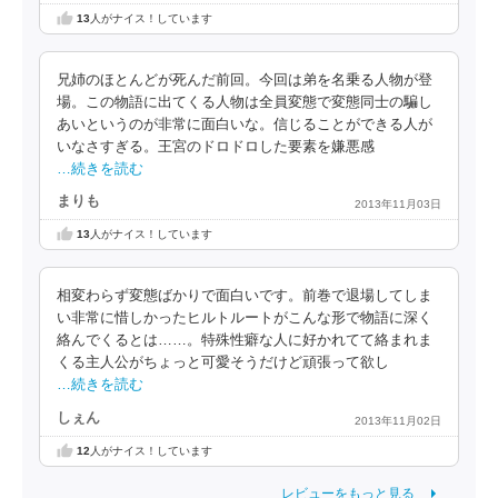
13
人がナイス！しています
兄姉のほとんどが死んだ前回。今回は弟を名乗る人物が登
場。この物語に出てくる人物は全員変態で変態同士の騙し
あいというのが非常に面白いな。信じることができる人が
いなさすぎる。王宮のドロドロした要素を嫌悪感
…続きを読む
まりも
2013年11月03日
13
人がナイス！しています
相変わらず変態ばかりで面白いです。前巻で退場してしま
い非常に惜しかったヒルトルートがこんな形で物語に深く
絡んでくるとは……。特殊性癖な人に好かれてて絡まれま
くる主人公がちょっと可愛そうだけど頑張って欲し
…続きを読む
しぇん
2013年11月02日
12
人がナイス！しています
レビューをもっと見る