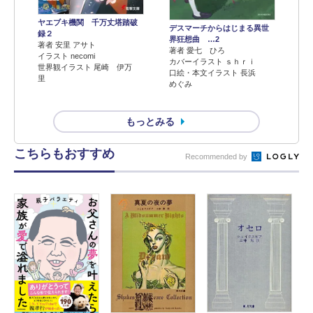
ヤエブキ機関 千万丈塔踏破
デスマーチからはじまる異世
録２
界狂想曲 …2
著者 安里 アサト
著者 愛七 ひろ
イラスト necomi
カバーイラスト ｓｈｒｉ
世界観イラスト 尾崎 伊万
口絵・本文イラスト 長浜
里
めぐみ
もっとみる
こちらもおすすめ
Recommended by