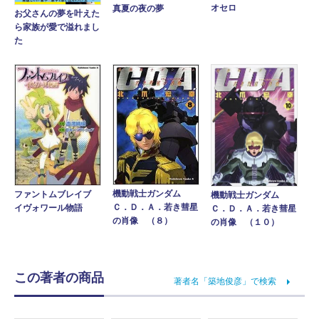
オセロ
真夏の夜の夢
お父さんの夢を叶えた
ら家族が愛で溢れまし
た
機動戦士ガンダム
ファントムブレイブ
機動戦士ガンダム
Ｃ．Ｄ．Ａ．若き彗星
イヴォワール物語
Ｃ．Ｄ．Ａ．若き彗星
の肖像 （８）
の肖像 （１０）
この著者の商品
著者名「築地俊彦」で検索