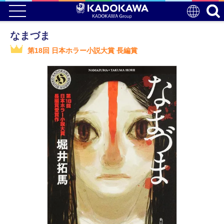
なまづま
第18回 日本ホラー小説大賞 長編賞