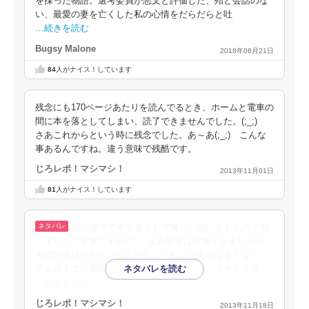
を採った物語。選考委員が悪文と評価した、殆ど会話のな
い、最愛の妻を亡くした私の心情をだらだらと吐
…続きを読む
Bugsy Malone
2018年08月21日
84
人がナイス！しています
残念にも170ページあたりを読んでるとき、ホームと電車の
間に本を落としてしまい、読了できませんでした。(;_;)
さあこれからという時に残念でした。あ～あ(;_;) こんな
事あるんですね。違う意味で残酷です。
じろレポ！マシマシ！
2013年11月01日
81
人がナイス！しています
前回途中で本を落として悔しい思いをしたので買
いました。古本ですが(^^; まあ最後は想像できましたが、
夫婦関係は冷めていたんでしょうね。現実味は全くなく、
読み終えて一瞬頭の中が白くなったようで、イヤミス感
…続きを読む
じろレポ！マシマシ！
2013年11月18日