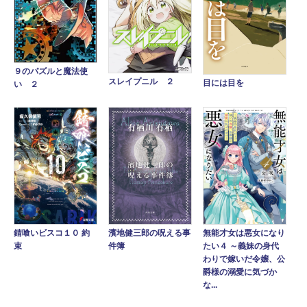
９のパズルと魔法使
スレイプニル ２
目には目を
い ２
錆喰いビスコ１０ 約
濱地健三郎の呪える事
無能才女は悪女になり
束
件簿
たい４ ～義妹の身代
わりで嫁いだ令嬢、公
爵様の溺愛に気づか
な...