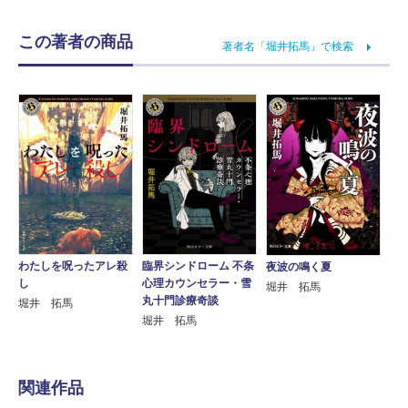
この著者の商品
著者名「堀井拓馬」で検索
わたしを呪ったアレ殺
臨界シンドローム 不条
夜波の鳴く夏
し
心理カウンセラー・雪
堀井 拓馬
丸十門診療奇談
堀井 拓馬
堀井 拓馬
関連作品