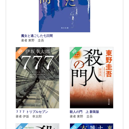
魔女と過ごした七日間
著者 東野 圭吾
2位
3位
７７７ トリプルセブン
殺人の門 上 新装版
著者 伊坂 幸太郎
著者 東野 圭吾
4位
5位