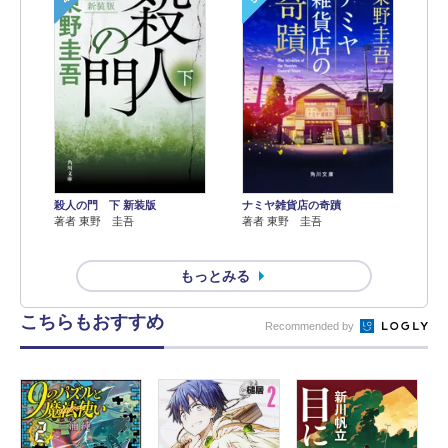
殺人の門 下 新装版
ナミヤ雑貨店の奇蹟
著者 東野 圭吾
著者 東野 圭吾
もっとみる
こちらもおすすめ
Recommended by