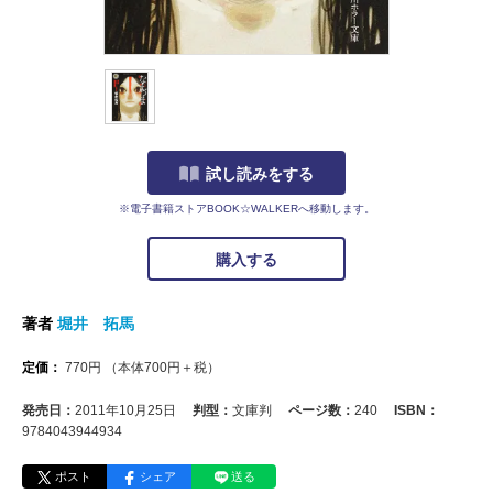
試し読みをする
※電子書籍ストアBOOK☆WALKERへ移動します。
購入する
著者
堀井 拓馬
定価：
770
円
（本体
700
円＋税）
発売日：
2011年10月25日
判型：
文庫判
ページ数：
240
ISBN：
9784043944934
ポスト
シェア
送る