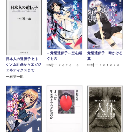
～覚醒遺伝子～空を継
覚醒遺伝子 時かける
ぐもの
翼
日本人の遺伝子 ヒト
ゲノム計画からエピジ
中村一 ｒｅｆｅｉａ
中村一 ｒｅｆｅｉａ
ェネティクスまで
一石英一郎