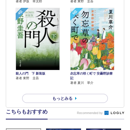
著者 伊坂 幸太郎
著者 東野 圭吾
4位
5位
殺人の門 下 新装版
勿忘草の咲く町で 安曇野診療
著者 東野 圭吾
記
著者 夏川 草介
もっとみる
こちらもおすすめ
Recommended by