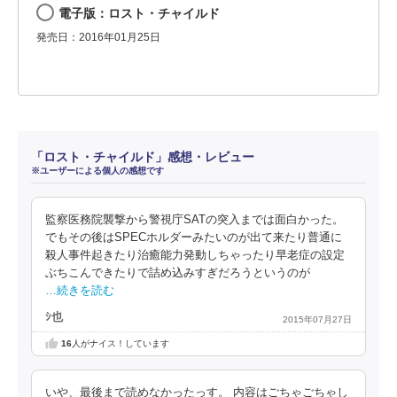
電子版：ロスト・チャイルド
発売日：2016年01月25日
「ロスト・チャイルド」感想・レビュー
※ユーザーによる個人の感想です
監察医務院襲撃から警視庁SATの突入までは面白かった。
でもその後はSPECホルダーみたいのが出て来たり普通に
殺人事件起きたり治癒能力発動しちゃったり早老症の設定
ぶちこんできたりで詰め込みすぎだろうというのが
…続きを読む
ｼ也
2015年07月27日
16
人がナイス！しています
いや、最後まで読めなかったっす。 内容はごちゃごちゃし