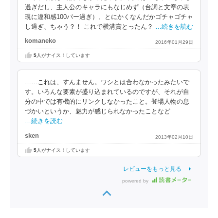
過ぎだし、主人公のキャラにもなじめず（台詞と文章の表
現に違和感100パー過ぎ）、とにかくなんだかゴチャゴチャ
し過ぎ、ちゃう？！ これで横溝賞とったん？
…続きを読む
komaneko
2016年01月29日
5
人がナイス！しています
……これは、すんません。ワシとは合わなかったみたいで
す。いろんな要素が盛り込まれているのですが、それが自
分の中では有機的にリンクしなかったこと。登場人物の息
づかいというか、魅力が感じられなかったことなど
…続きを読む
sken
2013年02月10日
5
人がナイス！しています
レビューをもっと見る
powered by