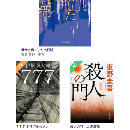
魔女と過ごした七日間
著者 東野 圭吾
2位
3位
７７７ トリプルセブン
殺人の門 上 新装版