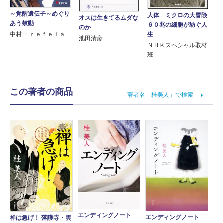
～覚醒遺伝子～めぐり
人体 ミクロの大冒険
オスは生きてるムダな
あう鼓動
６０兆の細胞が紡ぐ人
のか
中村一 ｒｅｆｅｉａ
生
池田清彦
ＮＨＫスペシャル取材
班
この著者の商品
著者名「桂美人」で検索
エンディングノート
エンディングノート
禅は急げ！ 落護寺・雲