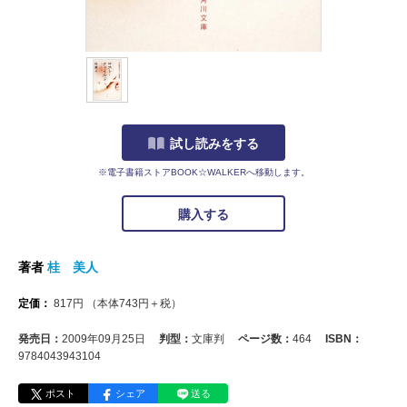
試し読みをする
※電子書籍ストアBOOK☆WALKERへ移動します。
購入する
著者
桂 美人
定価：
817
円
（本体
743
円＋税）
発売日：
2009年09月25日
判型：
文庫判
ページ数：
464
ISBN：
9784043943104
ポスト
シェア
送る