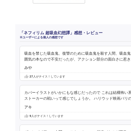
「ネフィリム 超吸血幻想譚」感想・レビュー
※ユーザーによる個人の感想です
吸血を禁じた吸血鬼、復讐のために吸血鬼を殺す人間、吸血鬼
囲気の本なので不安だったが、アクション部分の面白さに惹き
みや
27
人がナイス！しています
カバーイラストがいかにもな感じだったので これは結構怖い系
ストーカーの戦いって感じでしょうか。 ハリウッド映画バリ
アキ
9
人がナイス！しています