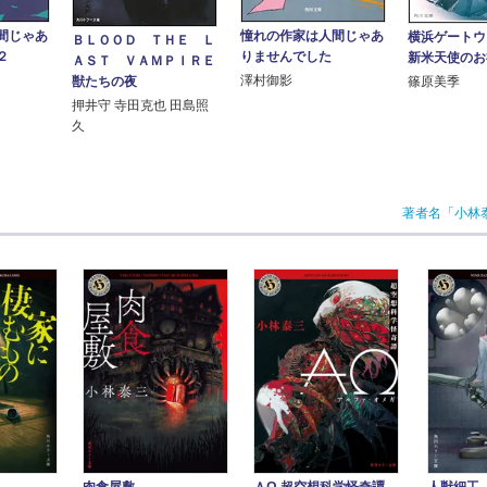
間じゃあ
憧れの作家は人間じゃあ
横浜ゲートウ
ＢＬＯＯＤ ＴＨＥ Ｌ
２
りませんでした
新米天使のお
ＡＳＴ ＶＡＭＰＩＲＥ
澤村御影
獣たちの夜
篠原美季
押井守 寺田克也 田島照
久
著者名「小林