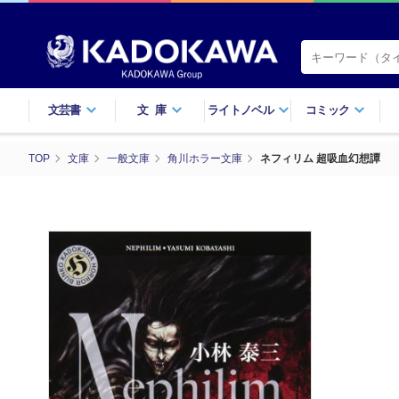
文芸書
文庫
ライトノベル
コミック
TOP
文庫
一般文庫
角川ホラー文庫
ネフィリム 超吸血幻想譚