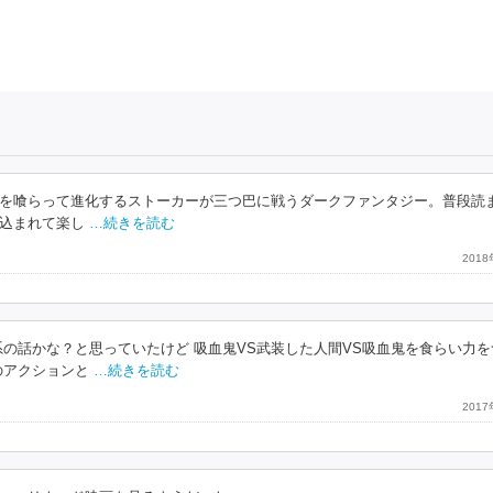
を喰らって進化するストーカーが三つ巴に戦うダークファンタジー。普段読
込まれて楽し
…続きを読む
201
の話かな？と思っていたけど 吸血鬼VS武装した人間VS吸血鬼を食らい力を
のアクションと
…続きを読む
201