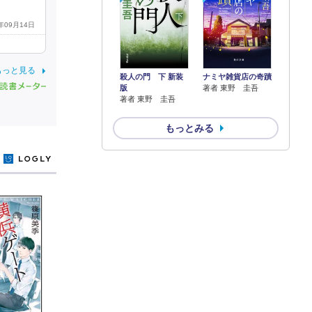
9年09月14日
もっと見る
殺人の門 下 新装
ナミヤ雑貨店の奇蹟
版
著者 東野 圭吾
著者 東野 圭吾
もっとみる
y