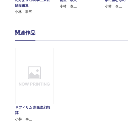
此方より 小林泰三未収
密室・殺人
家に棲むもの
録短編集
小林 泰三
小林 泰三
小林 泰三
関連作品
ネフィリム 超吸血幻想
譚
小林 泰三