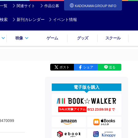
一覧
関連サイト
作品公募
KADOKAWA GROUP INFO
検索
新刊カレンダー
イベント情報
映像
ゲーム
グッズ
スクール
ポスト
シェア
送る
電子版を購入
8/13 23:59:59まで
SALE対象アイテム
3470099