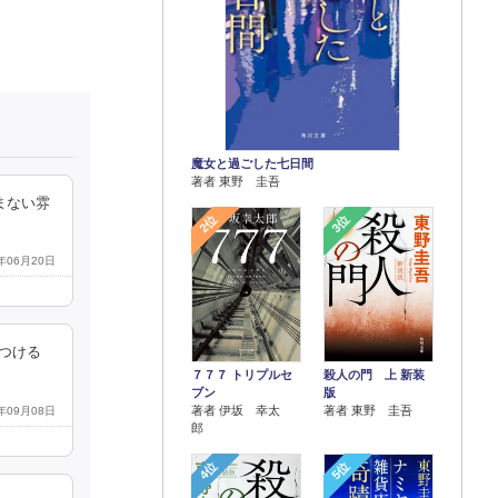
魔女と過ごした七日間
著者 東野 圭吾
まない雰
2位
3位
8年06月20日
つける
７７７ トリプルセ
殺人の門 上 新装
ブン
版
著者 伊坂 幸太
著者 東野 圭吾
7年09月08日
郎
4位
5位