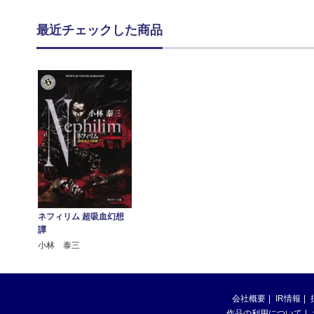
最近チェックした商品
ネフィリム 超吸血幻想
譚
小林 泰三
会社概要
IR情報
作品の利用について