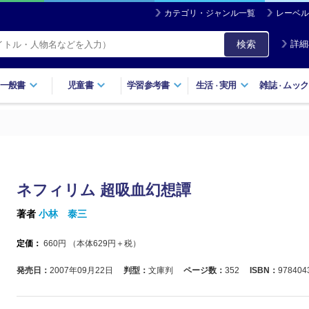
カテゴリ・ジャンル一覧
レーベル
検索
詳細
一般書
児童書
学習参考書
生活
実用
雑誌
ムック
・
・
ネフィリム 超吸血幻想譚
著者
小林 泰三
定価：
660
円 （本体
629
円＋税）
発売日：
2007年09月22日
判型：
文庫判
ページ数：
352
ISBN：
978404