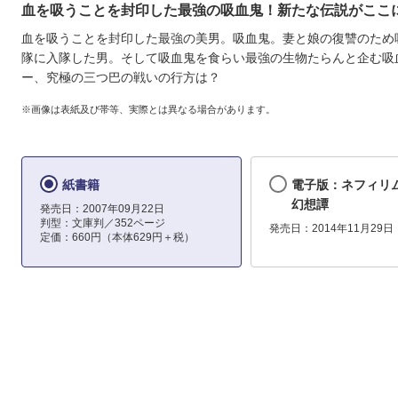
血を吸うことを封印した最強の吸血鬼！新たな伝説がここに
血を吸うことを封印した最強の美男。吸血鬼。妻と娘の復讐のため
隊に入隊した男。そして吸血鬼を食らい最強の生物たらんと企む吸
ー、究極の三つ巴の戦いの行方は？
※画像は表紙及び帯等、実際とは異なる場合があります。
紙書籍
電子版：ネフィリム
幻想譚
発売日：2007年09月22日
判型：文庫判／352ページ
発売日：2014年11月29日
定価：660円（本体629円＋税）