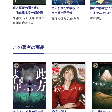
血と薔薇の誘う夜に ―
ねらわれた女学校 セー
憧れの作家は人
―吸血鬼ホラー傑作選
ラー服と黙示録
りませんでした
東雅夫 赤川次郎 東雅夫
古野まほろ 九条キヨ
澤村御影
角川書店装丁室
この著者の商品