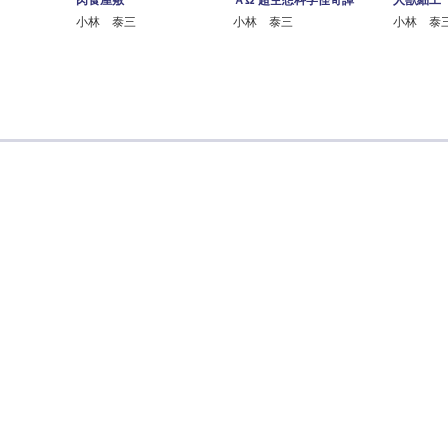
肉食屋敷
ＡΩ 超空想科学怪奇譚
人獣細工
小林 泰三
小林 泰三
小林 泰