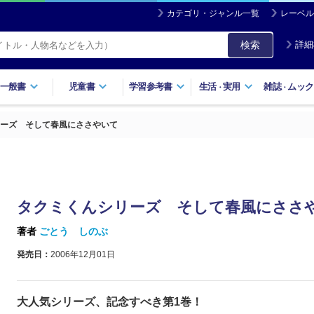
カテゴリ・ジャンル一覧
レーベル
検索
詳細
一般書
児童書
学習参考書
生活
実用
雑誌
ムック
・
・
ーズ そして春風にささやいて
タクミくんシリーズ そして春風にささ
著者
ごとう しのぶ
発売日：
2006年12月01日
大人気シリーズ、記念すべき第1巻！