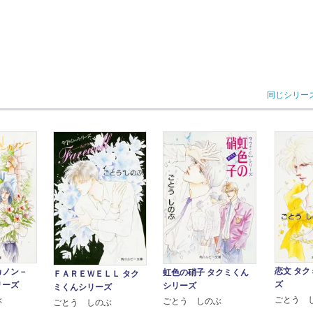
同じシリー
恋文 タ
カノン－
虹色の硝子 タクミくん
ＦＡＲＥＷＥＬＬ タク
ズ
リーズ
シリーズ
ミくんシリーズ
ごとう 
ぶ
ごとう しのぶ
ごとう しのぶ