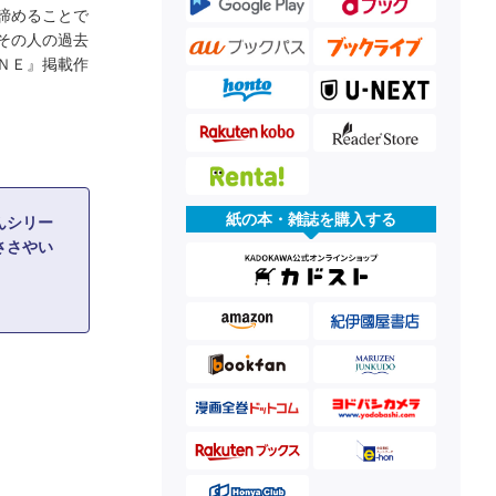
諦めることで
その人の過去
ＮＥ』掲載作
紙の本・雑誌を購入する
んシリー
ささやい