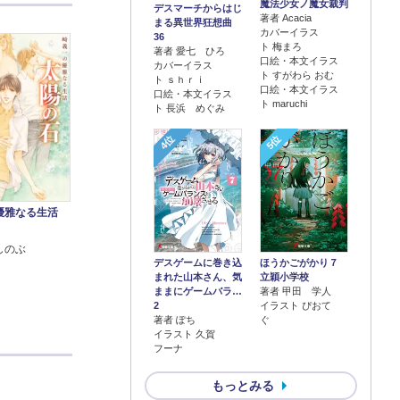
魔法少女ノ魔女裁判
デスマーチからはじ
著者 Acacia
まる異世界狂想曲
カバーイラス
36
ト 梅まろ
著者 愛七 ひろ
口絵・本文イラス
カバーイラス
ト すがわら おむ
ト ｓｈｒｉ
口絵・本文イラス
口絵・本文イラス
ト maruchi
ト 長浜 めぐみ
4位
5位
優雅なる生活
しのぶ
デスゲームに巻き込
ほうかごがかり７
まれた山本さん、気
立穎小学校
ままにゲームバラ…
著者 甲田 学人
2
イラスト ぴおて
著者 ぽち
ぐ
イラスト 久賀
フーナ
もっとみる