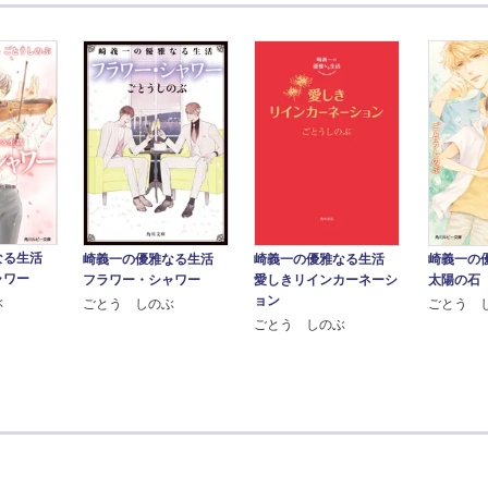
なる生活
崎義一の優雅なる生活
崎義一の
崎義一の優雅なる生活
ャワー
フラワー・シャワー
太陽の石
愛しきリインカーネーシ
ョン
ぶ
ごとう しのぶ
ごとう 
ごとう しのぶ