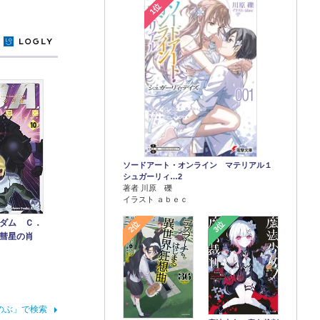
1位
y
ソードアート・オンライン マテリアル１
シュガーリィ…2
著者 川原 礫
イラスト ａｂｅｃ
ダム Ｃ．
2位
3位
彗星の肖
のぶ」で検索