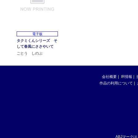
電子版
タクミくんシリーズ そ
して春風にささやいて
ごとう しのぶ
会社概要
IR情報
作品の利用について
ABJマーク