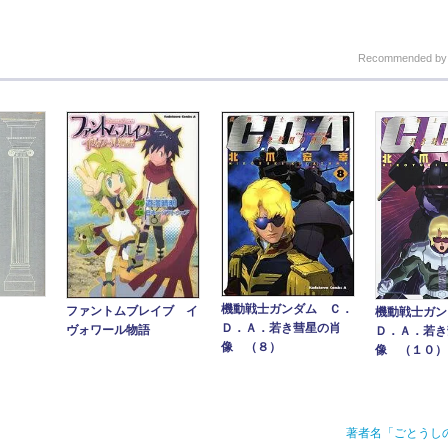
Recommended b
機動戦士ガンダム Ｃ．
ファントムブレイブ イ
機動戦士ガン
Ｄ．Ａ．若き彗星の肖
ヴォワール物語
Ｄ．Ａ．若き
像 （８）
像 （１０）
著者名「ごとうし