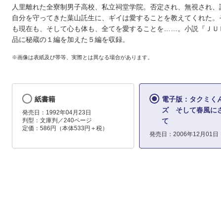
人里離れた全寮制男子高校、私立祠堂学院。否定され、無視され、
自分を守ってきた葉山託生に、ギイは愛することを教えてくれた。
も現在も、そして心も体も、全てを愛することを……。小説『ＪＵ
品に秘蔵の１編を加えた５編を収録。
※画像は表紙及び帯等、実際とは異なる場合があります。
紙書籍
電子版：タクミく
ズ そして春風に
発売日：1992年04月23日
判型：文庫判／240ページ
て
定価：586円（本体533円＋税）
発売日：2006年12月01日