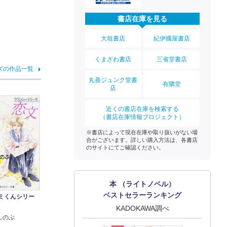
書店在庫を見る
大垣書店
紀伊國屋書店
くまざわ書店
三省堂書店
ズの作品一覧
丸善ジュンク堂書
有隣堂
店
近くの書店在庫を検索する
（書店在庫情報プロジェクト）
※書店によって現在在庫や取り扱いがない場
合がございます。詳しい購入方法は、各書店
のサイトにてご確認ください。
本 （ライトノベル）
ベストセラーランキング
クミくんシリー
KADOKAWA調べ
しのぶ