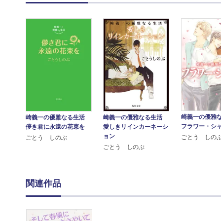
崎義一の優雅
崎義一の優雅なる生活
崎義一の優雅なる生活
フラワー・シ
愛しきリインカーネーシ
儚き君に永遠の花束を
ョン
ごとう しの
ごとう しのぶ
ごとう しのぶ
関連作品