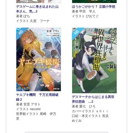
デスゲームに巻き込まれた山
ほうかごがかり７ 立穎小学校
本さん、気…2
著者 甲田 学人
著者 ぽち
イラスト ぴおてぐ
イラスト 久賀 フーナ
4位
5位
ヤエブキ機関 千万丈塔踏破
デスマーチからはじまる異世
録２
界狂想曲 …2
著者 安里 アサト
著者 愛七 ひろ
イラスト necomi
カバーイラスト ｓｈｒｉ
世界観イラスト 尾崎 伊万
口絵・本文イラスト 長浜
里
めぐみ