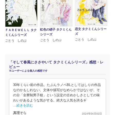
恋文 タクミくんシリー
虹色の硝子 タクミくん
ＦＡＲＥＷＥＬＬ タク
ズ
シリーズ
ミくんシリーズ
ごとう しのぶ
ごとう しのぶ
ごとう しのぶ
「そして春風にささやいて タクミくんシリーズ」感想・レ
ビュー
※ユーザーによる個人の感想です
30年くらい前の作品。たぶんラノベBLとしてはしりの作品
なのかもしれない、文体や描写がなめらかではないが、そ
の分「全寮制男子校」という設定の古めかしさとしての味
わいがあるような気がする。絶大な人気を誇るギ
…続きを読む
真理そら
2024年04月02日