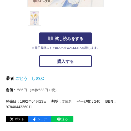
試し読みをする
※電子書籍ストアBOOK☆WALKERへ移動します。
購入する
著者
ごとう しのぶ
定価：
586
円
（本体
533
円＋税）
発売日：
1992年04月23日
判型：
文庫判
ページ数：
240
ISBN：
9784044336011
ポスト
シェア
送る