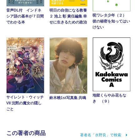
音声DL付 インドネ
明日の自信になる教養
呪ワレタ少年（２）
シア語の基本が７日間
２ 池上 彰 責任編集 幸
彼の秘密を知ってはい
でわかる本
せに生きるための政治
けない
地獄くらやみ花もな
サイレント・ウィッチ
鈴木曉1st写真集 共鳴
き （９）
VII 沈黙の魔女の隠し
ごと
この著者の商品
著者名「水野良」で検索