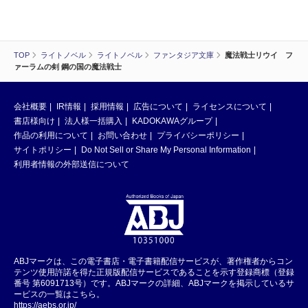
TOP
ライトノベル
ライトノベル
ファンタジア文庫
魔法戦士リウイ フ
ァーラムの剣 鋼の国の魔法戦士
会社概要
IR情報
採用情報
広告について
ライセンスについて
書店様向け
法人様一括購入
KADOKAWAグループ
作品の利用について
お問い合わせ
プライバシーポリシー
サイトポリシー
Do Not Sell or Share My Personal Information
利用者情報の外部送信について
ABJマークは、この電子書店・電子書籍配信サービスが、著作権者からコン
テンツ使用許諾を得た正規版配信サービスであることを示す登録商標（登録
番号 第6091713号）です。ABJマークの詳細、ABJマークを掲示しているサ
ービスの一覧はこちら。
https://aebs.or.jp/