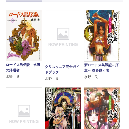
ロードス島伝説 永遠
新ロードス島戦記～序
クリスタニア完全ガイ
の帰還者
章～ 炎を継ぐ者
ドブック
水野 良
水野 良
水野 良