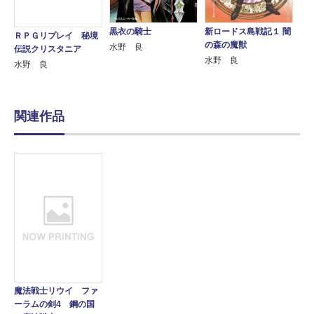
黒衣の騎士
新ロードス島戦記１ 闇
ＲＰＧリプレイ 秘境
の森の魔獣
水野 良
伝説クリスタニア
水野 良
水野 良
関連作品
魔法戦士リウイ ファ
ーラムの剣4 鋼の国