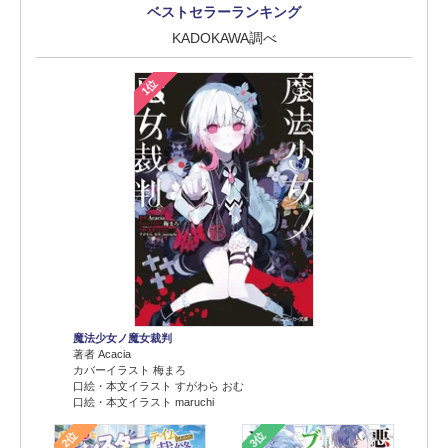
ベストセラーランキング
KADOKAWA調べ
1位
魔法少女ノ魔女裁判
著者 Acacia
カバーイラスト 梅まろ
口絵・本文イラスト すがわら おむ
口絵・本文イラスト maruchi
2位
3位