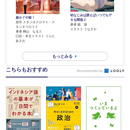
幼なじみは誘えばいつでもデ
超かぐや姫！
キる関係２
原作 スタジオクロマト・ス
著者 鏡 遊
タジオコロリド
イラスト うなさか
著者 桐山 なると
口絵・本文イラスト うらた
あさお
もっとみる
こちらもおすすめ
Recommended by