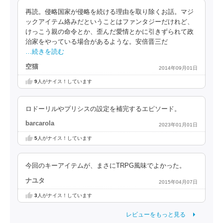
再読。侵略国家が侵略を続ける理由を取り除くお話。マジ
ックアイテム絡みだということはファンタジーだけれど、
けっこう親の命令とか、歪んだ愛情とかに引きずられて政
治家をやっている場合があるような。安倍晋三だ
…続きを読む
空猫
2014年09月01日
9
人がナイス！しています
ロドーリルやプリシスの設定を補完するエピソード。
barcarola
2023年01月01日
5
人がナイス！しています
今回のキーアイテムが、まさにTRPG風味でよかった。
ナユタ
2015年04月07日
3
人がナイス！しています
レビューをもっと見る