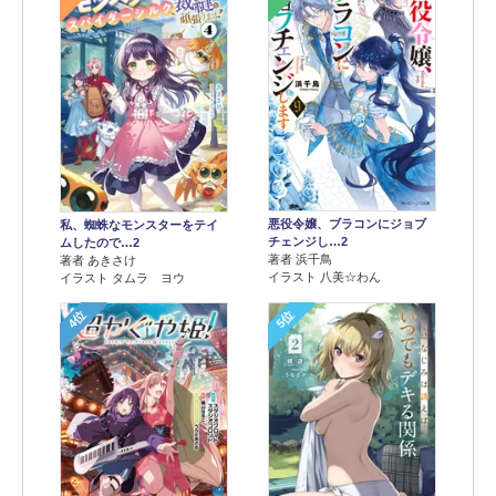
悪役令嬢、ブラコンにジョブ
私、蜘蛛なモンスターをテイ
チェンジし…2
ムしたので…2
著者 浜千鳥
著者 あきさけ
イラスト 八美☆わん
イラスト タムラ ヨウ
4位
5位