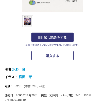
試し読みをする
※電子書籍ストアBOOK☆WALKERへ移動します。
購入する
著者
水野 良
イラスト
横田 守
定価：
572
円
（本体
520
円＋税）
発売日：
2006年12月20日
判型：
文庫判
ページ数：
244
ISBN：
9784829118849