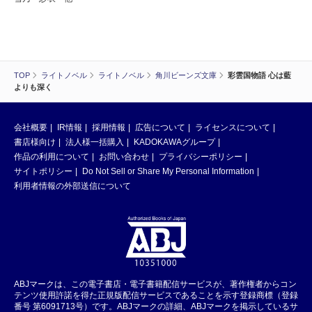
TOP
ライトノベル
ライトノベル
角川ビーンズ文庫
彩雲国物語 心は藍
よりも深く
会社概要
IR情報
採用情報
広告について
ライセンスについて
書店様向け
法人様一括購入
KADOKAWAグループ
作品の利用について
お問い合わせ
プライバシーポリシー
サイトポリシー
Do Not Sell or Share My Personal Information
利用者情報の外部送信について
ABJマークは、この電子書店・電子書籍配信サービスが、著作権者からコン
テンツ使用許諾を得た正規版配信サービスであることを示す登録商標（登録
番号 第6091713号）です。ABJマークの詳細、ABJマークを掲示しているサ