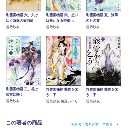
彩雲国物語 六、欠け
彩雲国物語 四、想い
彩雲国物語 五、漆黒
ゆく白銀の砂時計
は遥かなる茶都へ
の月の宴
雪乃紗衣
雪乃紗衣
雪乃紗衣
彩雲国物語 三、花は
彩雲国秘抄 骸骨を乞
彩雲国秘抄 骸骨を乞
紫宮に咲く
う 下
う 下
雪乃紗衣
雪乃紗衣 由羅カイリ
雪乃紗衣
この著者の商品
著者名「雪乃紗衣」で検索