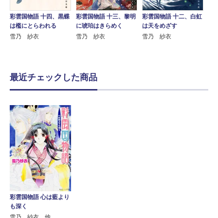
彩雲国物語 十四、黒蝶
彩雲国物語 十三、黎明
彩雲国物語 十二、白虹
は檻にとらわれる
に琥珀はきらめく
は天をめざす
雪乃 紗衣
雪乃 紗衣
雪乃 紗衣
最近チェックした商品
彩雲国物語 心は藍より
も深く
雪乃 紗衣 他