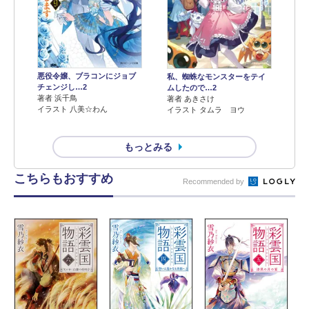
悪役令嬢、ブラコンにジョブ
私、蜘蛛なモンスターをテイ
チェンジし…2
ムしたので…2
著者 浜千鳥
著者 あきさけ
イラスト 八美☆わん
イラスト タムラ ヨウ
もっとみる
こちらもおすすめ
Recommended by