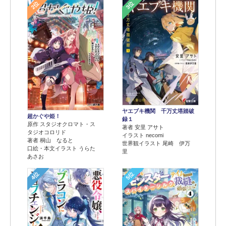
2位
3位
ヤエブキ機関 千万丈塔踏破
超かぐや姫！
録１
原作 スタジオクロマト・ス
著者 安里 アサト
タジオコロリド
イラスト necomi
著者 桐山 なると
世界観イラスト 尾崎 伊万
口絵・本文イラスト うらた
里
あさお
4位
5位