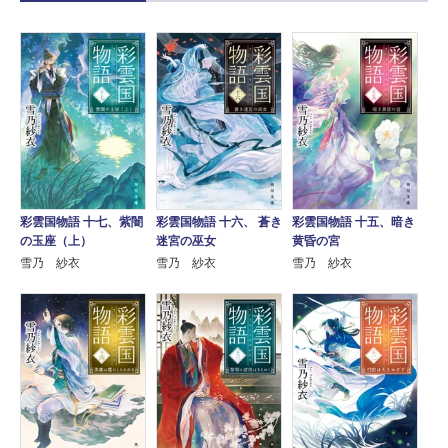
彩雲国物語 十七、紫闇
彩雲国物語 十六、 蒼き
彩雲国物語 十五、暗き
の玉座（上）
迷宮の巫女
黄昏の宮
雪乃 紗衣
雪乃 紗衣
雪乃 紗衣