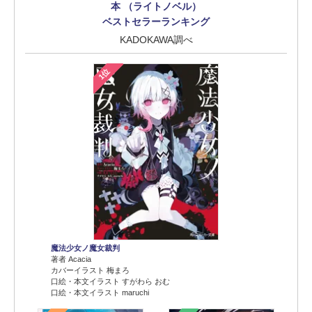
本 （ライトノベル）
ベストセラーランキング
KADOKAWA調べ
1位
魔法少女ノ魔女裁判
著者 Acacia
カバーイラスト 梅まろ
口絵・本文イラスト すがわら おむ
口絵・本文イラスト maruchi