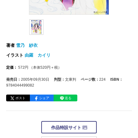
著者
雪乃 紗衣
イラスト
由羅 カイリ
定価：
572
円
（本体
520
円＋税）
発売日：
2005年09月30日
判型：
文庫判
ページ数：
224
ISBN：
9784044499082
ポスト
シェア
送る
作品特設サイト