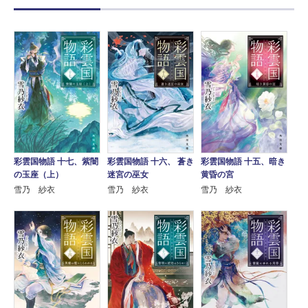
彩雲国物語 十七、紫闇
彩雲国物語 十六、 蒼き
彩雲国物語 十五、暗き
の玉座（上）
迷宮の巫女
黄昏の宮
雪乃 紗衣
雪乃 紗衣
雪乃 紗衣