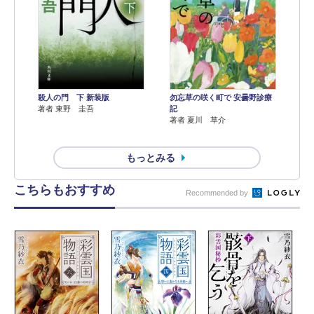
殺人の門 下 新装版
勿忘草の咲く町で 安曇野診療
著者 東野 圭吾
記
著者 夏川 草介
もっとみる
こちらもおすすめ
Recommended by