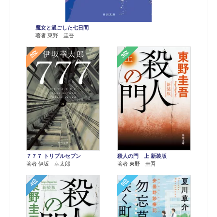
魔女と過ごした七日間
著者 東野 圭吾
2位
3位
７７７ トリプルセブン
殺人の門 上 新装版
著者 伊坂 幸太郎
著者 東野 圭吾
4位
5位