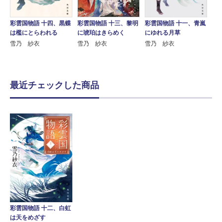
彩雲国物語 十四、黒蝶
彩雲国物語 十三、黎明
彩雲国物語 十一、青嵐
は檻にとらわれる
に琥珀はきらめく
にゆれる月草
雪乃 紗衣
雪乃 紗衣
雪乃 紗衣
最近チェックした商品
彩雲国物語 十二、白虹
は天をめざす