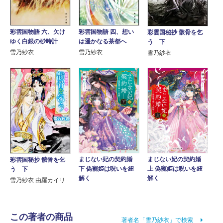
彩雲国物語 六、欠け
彩雲国物語 四、想い
彩雲国秘抄 骸骨を乞
ゆく白銀の砂時計
は遥かなる茶都へ
う 下
雪乃紗衣
雪乃紗衣
雪乃紗衣
まじない妃の契約婚
まじない妃の契約婚
彩雲国秘抄 骸骨を乞
下 偽寵姫は呪いを紐
上 偽寵姫は呪いを紐
う 下
解く
解く
雪乃紗衣 由羅カイリ
この著者の商品
著者名「雪乃紗衣」で検索