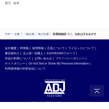
雪乃 紗衣
TOP
文庫
一般文庫
角川文庫
彩雲国物語 十二、白虹は天をめざす
会社概要
IR情報
採用情報
広告について
ライセンスについて
書店様向け
法人様一括購入
KADOKAWAグループ
作品の利用について
お問い合わせ
プライバシーポリシー
サイトポリシー
Do Not Sell or Share My Personal Information
利用者情報の外部送信について
ABJマークは、この電子書店・電子書籍配信サービスが、著作権者からコン
テンツ使用許諾を得た正規版配信サービスであることを示す登録商標（登録