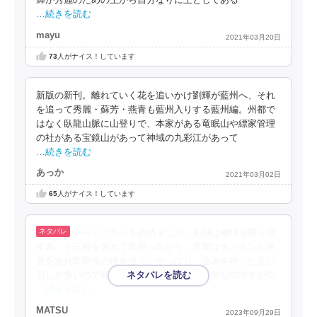
輝が秀麗のための王から自分なりに王としてある
…続きを読む
mayu
2021年03月20日
73
人がナイス！しています
新版の新刊。離れていく花を追いかけ劉輝が藍州へ、それ
を追って秀麗・蘇芳・燕青も藍州入りする藍州編。州都で
はなく臥龍山脈に山登りで、本家がある竜眠山や縹家管理
の社がある宝鏡山があって神域の九彩江があって
…続きを読む
あっか
2021年03月02日
65
人がナイス！しています
やっとこちらを読めました。劉輝は楸瑛を取り戻
す為、十三姫を連れて藍州へ向かう。秀麗はタンタンと燕
青を連れ劉輝達の後を追う。やっぱり、含みを持った言い
回しが多いので覚えが良くない私には一苦労なのですが💦
…続きを読む
MATSU
2023年09月29日