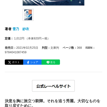
著者
雪乃 紗衣
定価：
1,012
円
（本体
920
円＋税）
発売日：
2021年02月25日
判型：
文庫判
ページ数：
368
ISBN：
9784041087459
ポスト
シェア
送る
決意を胸に旅立つ劉輝。それを追う秀麗。大切なものを
取り戻すために。