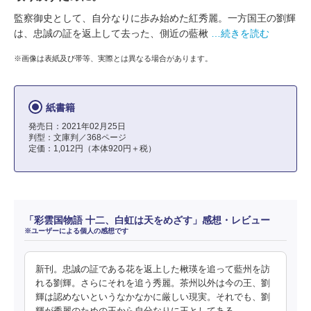
監察御史として、自分なりに歩み始めた紅秀麗。一方国王の劉輝
は、忠誠の証を返上して去った、側近の藍楸
…続きを読む
※画像は表紙及び帯等、実際とは異なる場合があります。
紙書籍
発売日：2021年02月25日
判型：文庫判／368ページ
定価：1,012円（本体920円＋税）
「彩雲国物語 十二、白虹は天をめざす」感想・レビュー
※ユーザーによる個人の感想です
新刊。忠誠の証である花を返上した楸瑛を追って藍州を訪
れる劉輝。さらにそれを追う秀麗。茶州以外は今の王、劉
輝は認めないというなかなかに厳しい現実。それでも、劉