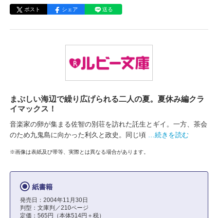
ポスト
シェア
送る
まぶしい海辺で繰り広げられる二人の夏。夏休み編クラ
イマックス！
音楽家の卵が集まる佐智の別荘を訪れた託生とギイ。一方、茶会
のため九鬼島に向かった利久と政史。同じ頃
…続きを読む
※画像は表紙及び帯等、実際とは異なる場合があります。
紙書籍
発売日：2004年11月30日
判型：文庫判／210ページ
定価：565円（本体514円＋税）