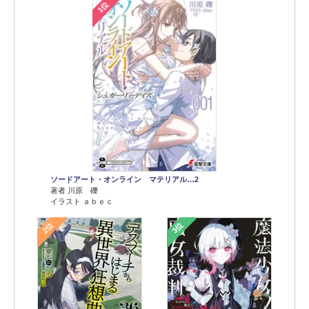
1位
ソードアート・オンライン マテリアル…2
著者 川原 礫
イラスト ａｂｅｃ
2位
3位