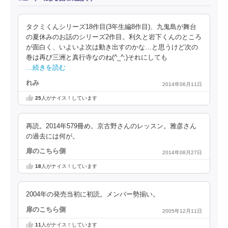
タクミくんシリーズ18作目(3年生編8作目)、九鬼島が舞台
の夏休みのお話のシリーズ2作目。利久と岩下くんのところ
が面白く、いよいよ次は動き出すのかな…と思うけど次の
巻は再び三洲と真行寺なのね(^_^;)それにしても
…続きを読む
れみ
2014年06月11日
25
人がナイス！しています
再読。2014年579冊め。京古野さんのレッスン。雅彦さん
の過去には何が。
扉のこちら側
2014年08月27日
18
人がナイス！しています
2004年の発売当初に初読。メンバー勢揃い。
扉のこちら側
2005年12月11日
11
人がナイス！しています