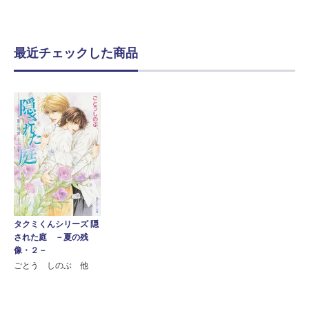
最近チェックした商品
タクミくんシリーズ 隠
された庭 －夏の残
像・２－
ごとう しのぶ 他