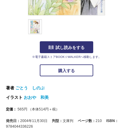
試し読みをする
※電子書籍ストアBOOK☆WALKERへ移動します。
購入する
著者
ごとう しのぶ
イラスト
おおや 和美
定価：
565
円
（本体
514
円＋税）
発売日：
2004年11月30日
判型：
文庫判
ページ数：
210
ISBN：
9784044336226