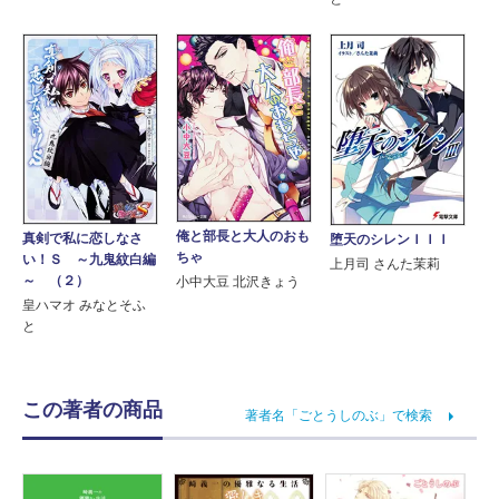
俺と部長と大人のおも
真剣で私に恋しなさ
堕天のシレンＩＩＩ
ちゃ
い！Ｓ ～九鬼紋白編
上月司 さんた茉莉
～ （２）
小中大豆 北沢きょう
皇ハマオ みなとそふ
と
この著者の商品
著者名「ごとうしのぶ」で検索