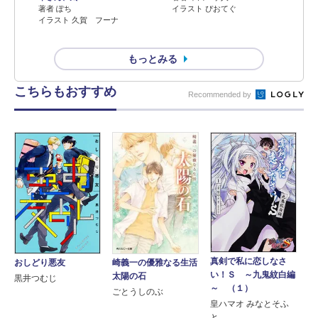
著者 ぽち
イラスト ぴおてぐ
イラスト 久賀 フーナ
もっとみる
こちらもおすすめ
Recommended by
真剣で私に恋しなさ
崎義一の優雅なる生活
おしどり悪友
い！Ｓ ～九鬼紋白編
太陽の石
黒井つむじ
～ （１）
ごとうしのぶ
皇ハマオ みなとそふ
と