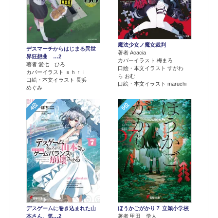
魔法少女ノ魔女裁判
デスマーチからはじまる異世
著者 Acacia
界狂想曲 …2
カバーイラスト 梅まろ
著者 愛七 ひろ
口絵・本文イラスト すがわ
カバーイラスト ｓｈｒｉ
ら おむ
口絵・本文イラスト 長浜
口絵・本文イラスト maruchi
めぐみ
4位
5位
デスゲームに巻き込まれた山
ほうかごがかり７ 立穎小学校
本さん、気…2
著者 甲田 学人