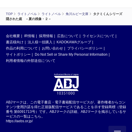
TOP
ライトノベル
ライトノベル
角川ルビー文庫
タクミくんシリーズ
隠された庭 －夏の残像・２－
会社概要
IR情報
採用情報
広告について
ライセンスについて
書店様向け
法人様一括購入
KADOKAWAグループ
作品の利用について
お問い合わせ
プライバシーポリシー
サイトポリシー
Do Not Sell or Share My Personal Information
利用者情報の外部送信について
ABJマークは、この電子書店・電子書籍配信サービスが、著作権者からコン
テンツ使用許諾を得た正規版配信サービスであることを示す登録商標（登録
番号 第6091713号）です。ABJマークの詳細、ABJマークを掲示しているサ
ービスの一覧はこちら。
https://aebs.or.jp/