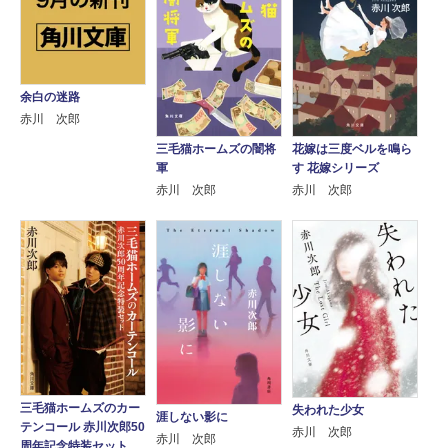
余白の迷路
赤川 次郎
三毛猫ホームズの闇将
花嫁は三度ベルを鳴ら
軍
す 花嫁シリーズ
赤川 次郎
赤川 次郎
三毛猫ホームズのカー
失われた少女
涯しない影に
テンコール 赤川次郎50
赤川 次郎
赤川 次郎
周年記念特装セット