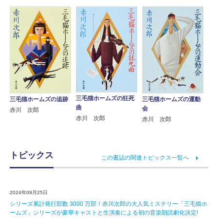
三毛猫ホームズの狂死
三毛猫ホームズの追跡
三毛猫ホームズの運動
曲
会
赤川 次郎
赤川 次郎
赤川 次郎
トピックス
この書誌の関連トピックス一覧へ
2024年09月25日
シリーズ累計発行部数 3000 万部！赤川次郎の大人気ミステリー「三毛猫ホ
ームズ」シリーズが豪華キャストと生演奏による初の音楽朗読劇化決定!