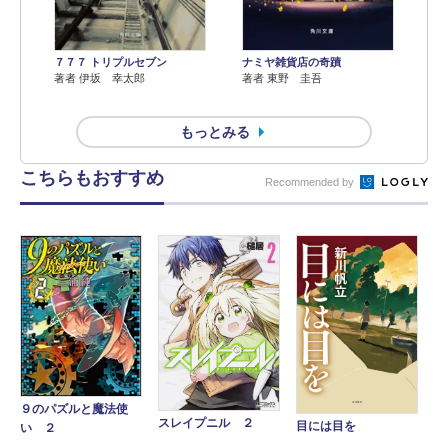
７７７ トリプルセブン
ナミヤ雑貨店の奇蹟
著者 伊坂 幸太郎
著者 東野 圭吾
もっとみる
こちらもおすすめ
Recommended by
９のパズルと魔法使
スレイプニル ２
目には目を
い ２