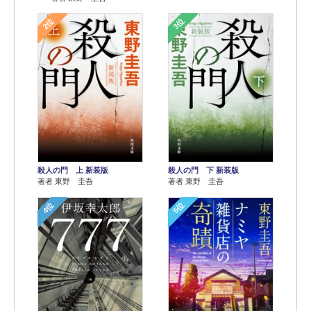
2位
3位
殺人の門 上 新装版
殺人の門 下 新装版
著者 東野 圭吾
著者 東野 圭吾
4位
5位