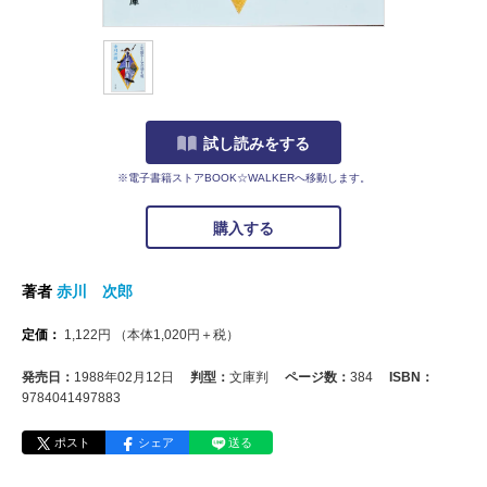
試し読みをする
※電子書籍ストアBOOK☆WALKERへ移動します。
購入する
著者
赤川 次郎
定価：
1,122
円
（本体
1,020
円＋税）
発売日：
1988年02月12日
判型：
文庫判
ページ数：
384
ISBN：
9784041497883
ポスト
シェア
送る