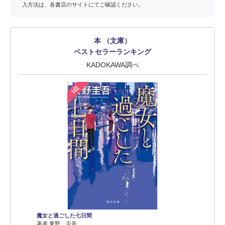
入方法は、各書店のサイトにてご確認ください。
本 （文庫）
ベストセラーランキング
KADOKAWA調べ
1位
魔女と過ごした七日間
著者 東野 圭吾