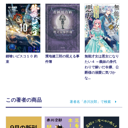
錆喰いビスコ１０ 約
濱地健三郎の呪える事
無能才女は悪女になり
束
件簿
たい４ ～義妹の身代
わりで嫁いだ令嬢、公
爵様の溺愛に気づか
な...
この著者の商品
著者名「赤川次郎」で検索