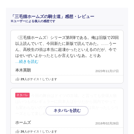
「三毛猫ホームズの騎士道」感想・レビュー
※ユーザーによる個人の感想です
〈三毛猫ホームズ〉シリーズ第8弾である。俺は旧版で20回
以上読んでいて、今回新たに新版で読んでみた。……うー
ん、高校生の頃は本当に超凄かったといえるのだが、今で
はせいぜいよかったとしか言えないなあ。とりあ
…続きを読む
本木英朗
2023年11月17日
29
人がナイス！しています
今回の舞台はドイツの古城。と言っても登場人物
はいつものレギュラーに日本人ばかりだから国内でやって
も変わらないのでは(笑)まあ古城の雰囲気は良かったしシリ
ーズとして楽しめるから良いのかな。
ホームズ
2016年02月28日
26
人がナイス！しています