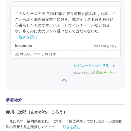
このシリーズの中で1番印象に残り何度か読み返した本。こ
こから続く海外編が本当に好き。城のイラスト付き解説に
心躍らせたものです。ポテトとウィンナーしかないお店
や、歩くのに犬のフンを避けなくてはならないな
…続きを読む
fukuimon
2019年08月08日
22
人がナイス！しています
レビューをもっと見る
powered by
著者紹介
赤川 次郎（あかがわ・じろう）
一九四八年、福岡県生まれ。七六年、「幽霊列車」で第15回オール讀物推
理小説新人賞を受賞しデビュー。
…続きを読む