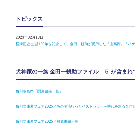
トピックス
2023年02月13日
横溝正史 生誕120年を記念して、金田一耕助が愛用した『山高帽』『バ
犬神家の一族 金田一耕助ファイル ５ が含まれ
角川映画祭「関連書籍一覧」
角川文庫夏フェア2025／あの頃流行ったベストセラー～時代を彩る名作
角川文庫夏フェア2025／対象書籍一覧