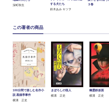
する犬たち
３巻
深町秋生
鈴木あみ キツヲ
この著者の商品
100分間で楽しむ名作小
まぼろしの怪人
幽霊鉄仮面
説 黒猫亭事件
横溝 正史
横溝 正史
横溝 正史