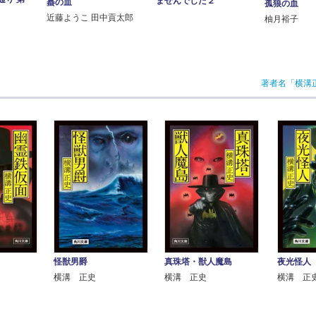
ませんでした２
蟇の血
孤狼の血
近藤ようこ 田中貢太郎
柚月裕子
著者名「横溝
怪獣男爵
真珠塔・獣人魔島
夜光怪人
横溝 正史
横溝 正史
横溝 正