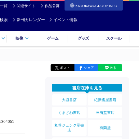
一覧
関連サイト
作品公募
KADOKAWA GROUP INFO
検索
新刊カレンダー
イベント情報
映像
ゲーム
グッズ
スクール
ポスト
シェア
送る
書店在庫を見る
大垣書店
紀伊國屋書店
くまざわ書店
三省堂書店
1304051
丸善ジュンク堂書
有隣堂
店