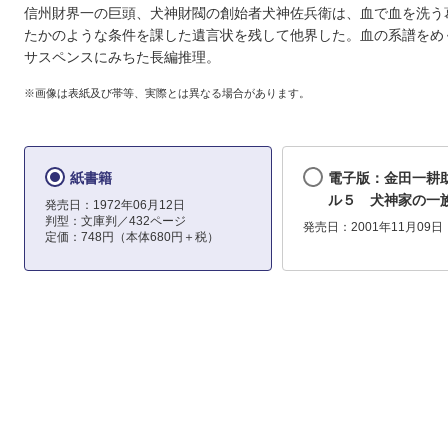
信州財界一の巨頭、犬神財閥の創始者犬神佐兵衛は、血で血を洗う
たかのような条件を課した遺言状を残して他界した。血の系譜をめ
サスペンスにみちた長編推理。
※画像は表紙及び帯等、実際とは異なる場合があります。
紙書籍
電子版：金田一耕
ル５ 犬神家の一
発売日：1972年06月12日
判型：文庫判／432ページ
発売日：2001年11月09日
定価：748円（本体680円＋税）