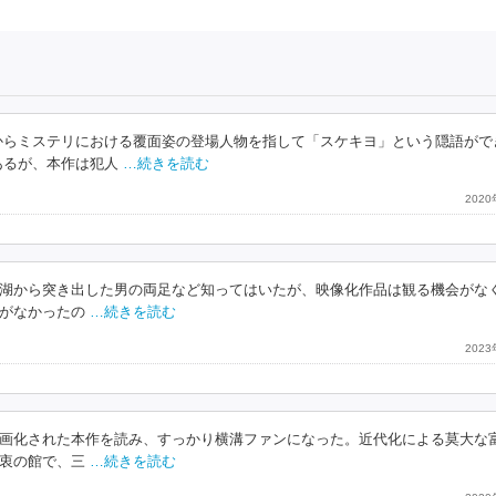
からミステリにおける覆面姿の登場人物を指して「スケキヨ」という隠語がで
あるが、本作は犯人
…続きを読む
202
湖から突き出した男の両足など知ってはいたが、映像化作品は観る機会がな
がなかったの
…続きを読む
202
画化された本作を読み、すっかり横溝ファンになった。近代化による莫大な
衷の館で、三
…続きを読む