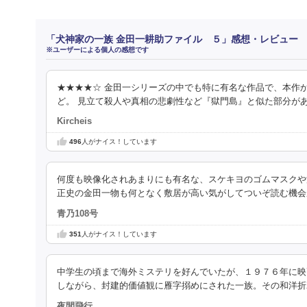
「犬神家の一族 金田一耕助ファイル ５」感想・レビュー
※ユーザーによる個人の感想です
★★★★☆ 金田一シリーズの中でも特に有名な作品で、本作
ど。 見立て殺人や真相の悲劇性など『獄門島』と似た部分が
Kircheis
496
人がナイス！しています
何度も映像化されあまりにも有名な、スケキヨのゴムマスクや
正史の金田一物も何となく敷居が高い気がしてついぞ読む機会
青乃108号
351
人がナイス！しています
中学生の頃まで海外ミステリを好んでいたが、１９７６年に映
しながら、封建的価値観に雁字搦めにされた一族。その和洋折
夜間飛行