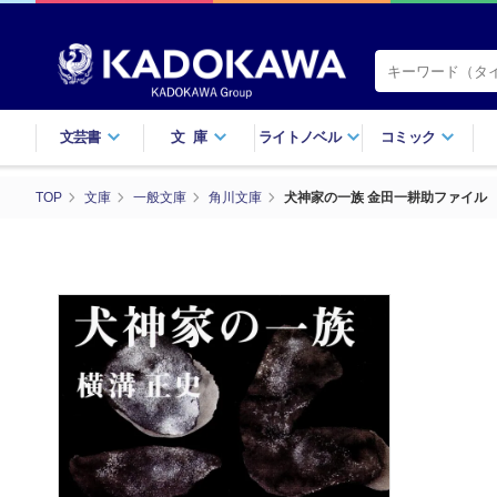
文芸書
文庫
ライトノベル
コミック
TOP
文庫
一般文庫
角川文庫
犬神家の一族 金田一耕助ファイル