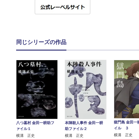
同じシリーズの作品
獄門島 金田一
八つ墓村 金田一耕助フ
本陣殺人事件 金田一耕
イル ３
ァイル１
助ファイル２
横溝 正史
横溝 正史
横溝 正史