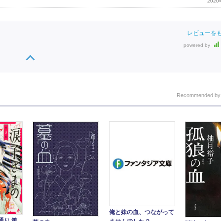
202
レビューを
powered by
Recommended b
俺と妹の血、つながって
通り 第