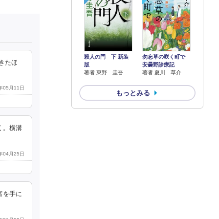
殺人の門 下 新装
勿忘草の咲く町で
きたほ
版
安曇野診療記
著者 東野 圭吾
著者 夏川 草介
0年05月11日
もっとみる
く。横溝
3年04月25日
富を手に