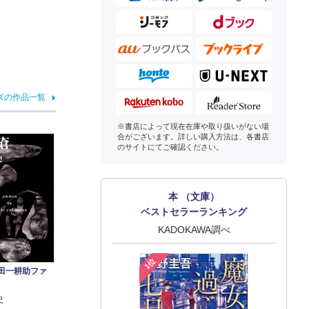
ズの作品一覧
※書店によって現在在庫や取り扱いがない場
合がございます。詳しい購入方法は、各書店
のサイトにてご確認ください。
本 （文庫）
ベストセラーランキング
KADOKAWA調べ
1位
金田一耕助ファ
史