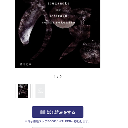
1
/
2
試し読みをする
※電子書籍ストアBOOK☆WALKERへ移動します。