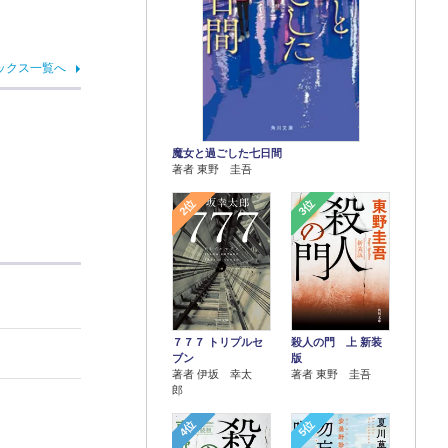
ックス一覧へ
魔女と過ごした七日間
著者 東野 圭吾
2位
3位
７７７ トリプルセ
殺人の門 上 新装
ブン
版
著者 伊坂 幸太
著者 東野 圭吾
郎
4位
5位