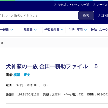
カテゴリ・ジャンル一覧
レーベル
検索
詳細
一般書
児童書
学習参考書
生活
実用
雑誌
ムック
・
・
 ５
犬神家の一族 金田一耕助ファイル ５
著者
横溝 正史
定価：
748
円 （本体
680
円＋税）
発売日：
1972年06月12日
判型：
文庫判
ページ数：
432
ISBN：
978404