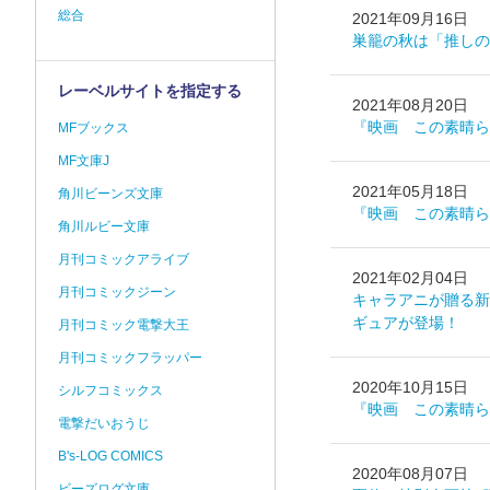
総合
2021年09月16日
巣籠の秋は「推しの
レーベルサイトを指定する
2021年08月20日
『映画 この素晴ら
MFブックス
MF文庫J
2021年05月18日
角川ビーンズ文庫
『映画 この素晴ら
角川ルビー文庫
月刊コミックアライブ
2021年02月04日
月刊コミックジーン
キャラアニが贈る新
ギュアが登場！
月刊コミック電撃大王
月刊コミックフラッパー
2020年10月15日
シルフコミックス
『映画 この素晴ら
電撃だいおうじ
B's-LOG COMICS
2020年08月07日
ビーズログ文庫