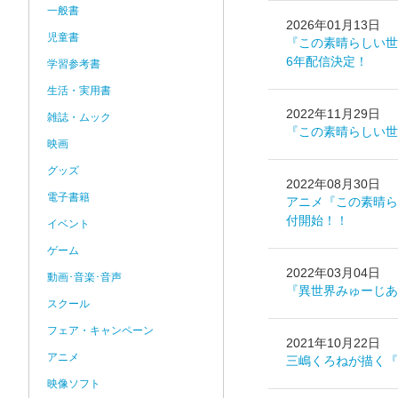
一般書
2026年01月13日
児童書
『この素晴らしい世
6年配信決定！
学習参考書
生活・実用書
2022年11月29日
雑誌・ムック
『この素晴らしい世
映画
グッズ
2022年08月30日
電子書籍
アニメ『この素晴ら
付開始！！
イベント
ゲーム
2022年03月04日
動画･音楽･音声
『異世界みゅーじあ
スクール
フェア・キャンペーン
2021年10月22日
アニメ
三嶋くろねが描く『こ
映像ソフト