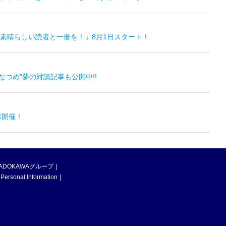
素晴らしい読者と一冊を！」8月1日スタート！
なつめ"夢の対談記事も公開中!!
ボ開催！
ADOKAWAグループ
 Personal Information