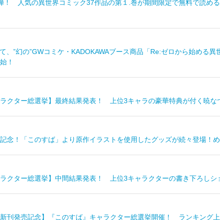
！ 人気の異世界コミック37作品の第１.巻が期間限定で無料で読める！「KAD
nにて、”幻の”GWコミケ・KADOKAWAブース商品「Re:ゼロから始
始！
ラクター総選挙】最終結果発表！ 上位3キャラの豪華特典が付く暁なつ
記念！「このすば」より原作イラストを使用したグッズが続々登場！め
ラクター総選挙】中間結果発表！ 上位3キャラクターの書き下ろしシ
新刊発売記念】『このすば』キャラクター総選挙開催！ ランキング上