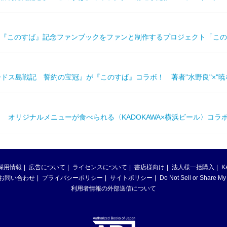
『このすば』記念ファンブックをファンと制作するプロジェクト「この
ードス島戦記 誓約の宝冠』が『このすば』コラボ！ 著者"水野良"×"暁
！ オリジナルメニューが食べられる〈KADOKAWA×横浜ビール〉コラ
採用情報
広告について
ライセンスについて
書店様向け
法人様一括購入
K
お問い合わせ
プライバシーポリシー
サイトポリシー
Do Not Sell or Share My
利用者情報の外部送信について