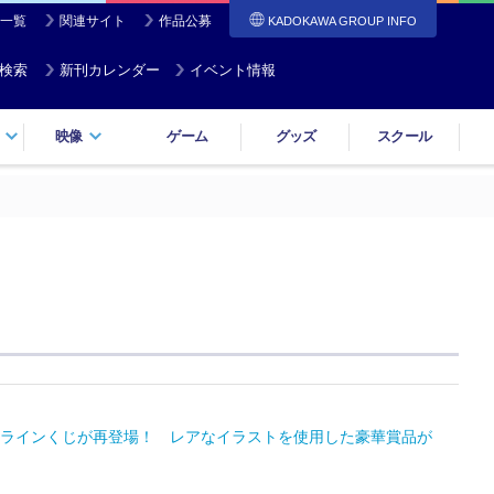
一覧
関連サイト
作品公募
KADOKAWA GROUP INFO
検索
新刊カレンダー
イベント情報
映像
ゲーム
グッズ
スクール
ry オンラインくじが再登場！ レアなイラストを使用した豪華賞品が