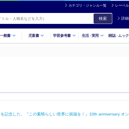
カテゴリ・ジャンル一覧
レーベル
検索
詳細
一般書
児童書
学習参考書
生活
実用
雑誌
ムック
・
・
を記念した、『この素晴らしい世界に祝福を！』10th anniversa