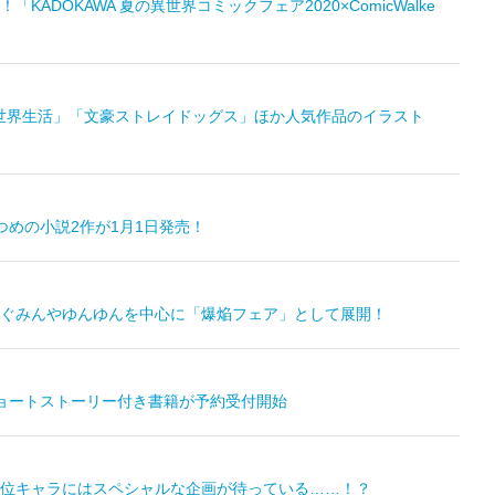
OKAWA 夏の異世界コミックフェア2020×ComicWalke
める異世界生活」「文豪ストレイドッグス」ほか人気作品のイラスト
めの小説2作が1月1日発売！
ぐみんやゆんゆんを中心に「爆焔フェア」として展開！
ョートストーリー付き書籍が予約受付開始
位キャラにはスペシャルな企画が待っている……！？