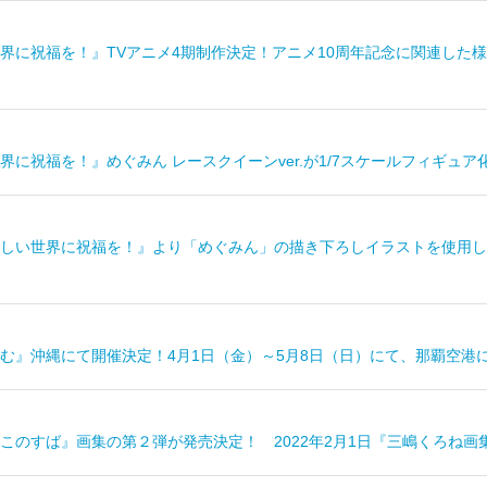
界に祝福を！』TVアニメ4期制作決定！アニメ10周年記念に関連した様
界に祝福を！』めぐみん レースクイーンver.が1/7スケールフィギュア
しい世界に祝福を！』より「めぐみん」の描き下ろしイラストを使用した1
む』沖縄にて開催決定！4月1日（金）～5月8日（日）にて、那覇空港
のすば』画集の第２弾が発売決定！ 2022年2月1日『三嶋くろね画集II