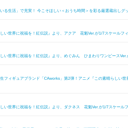
いる生活」で充実！ 今こそほしい＜おうち時間＞を彩る厳選蔵出しグ
しい世界に祝福を！紅伝説』より、アクア 花魁Ver.が1/7スケールフ
しい世界に祝福を！紅伝説』より、めぐみん ひまわりワンピースVer.
生フィギュアブランド「CAworks」第2弾！アニメ『この素晴らしい
しい世界に祝福を！紅伝説』より、ダクネス 花魁Ver.が1/7スケール