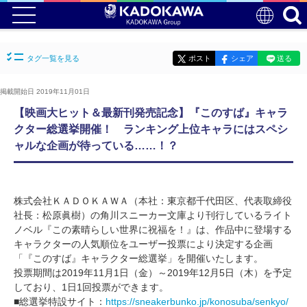
タグ一覧を見る
ポスト
シェア
送る
掲載開始日 2019年11月01日
【映画大ヒット＆最新刊発売記念】『このすば』キャラ
クター総選挙開催！ ランキング上位キャラにはスペシ
ャルな企画が待っている……！？
株式会社ＫＡＤＯＫＡＷＡ（本社：東京都千代田区、代表取締役
社長：松原眞樹）の角川スニーカー文庫より刊行しているライト
ノベル『この素晴らしい世界に祝福を！』は、作品中に登場する
キャラクターの人気順位をユーザー投票により決定する企画
「『このすば』キャラクター総選挙」を開催いたします。
投票期間は2019年11月1日（金）～2019年12月5日（木）を予定
しており、1日1回投票ができます。
■総選挙特設サイト：
https://sneakerbunko.jp/konosuba/senkyo/