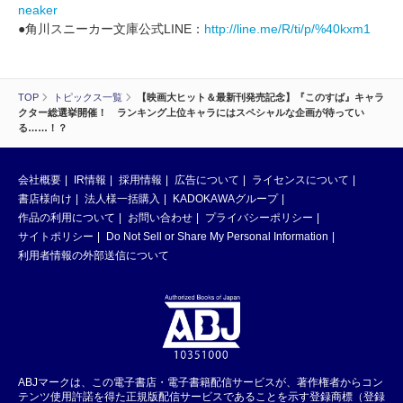
neaker
●角川スニーカー文庫公式LINE：
http://line.me/R/ti/p/%40kxm1
TOP
トピックス一覧
【映画大ヒット＆最新刊発売記念】『このすば』キャラ
クター総選挙開催！ ランキング上位キャラにはスペシャルな企画が待ってい
る……！？
会社概要
IR情報
採用情報
広告について
ライセンスについて
書店様向け
法人様一括購入
KADOKAWAグループ
作品の利用について
お問い合わせ
プライバシーポリシー
サイトポリシー
Do Not Sell or Share My Personal Information
利用者情報の外部送信について
ABJマークは、この電子書店・電子書籍配信サービスが、著作権者からコン
テンツ使用許諾を得た正規版配信サービスであることを示す登録商標（登録