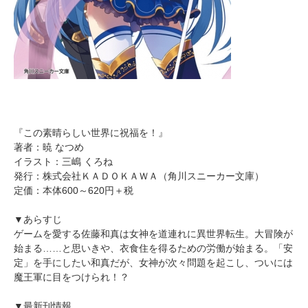
『この素晴らしい世界に祝福を！』
著者：暁 なつめ
イラスト：三嶋 くろね
発行：株式会社ＫＡＤＯＫＡＷＡ（角川スニーカー文庫）
定価：本体600～620円＋税
▼あらすじ
ゲームを愛する佐藤和真は女神を道連れに異世界転生。大冒険が
始まる……と思いきや、衣食住を得るための労働が始まる。「安
定」を手にしたい和真だが、女神が次々問題を起こし、ついには
魔王軍に目をつけられ！？
▼最新刊情報