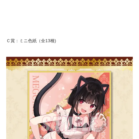
Ｃ賞：ミニ色紙（全13種)