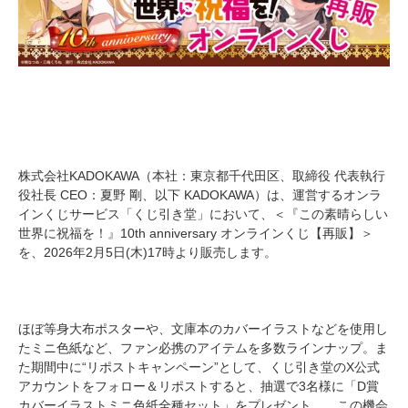
株式会社KADOKAWA（本社：東京都千代田区、取締役 代表執行
役社長 CEO：夏野 剛、以下 KADOKAWA）は、運営するオンラ
インくじサービス「くじ引き堂」において、＜『この素晴らしい
世界に祝福を！』10th anniversary オンラインくじ【再販】＞
を、2026年2月5日(木)17時より販売します。
ほぼ等身大布ポスターや、文庫本のカバーイラストなどを使用し
たミニ色紙など、ファン必携のアイテムを多数ラインナップ。ま
た期間中に“リポストキャンペーン”として、くじ引き堂のX公式
アカウントをフォロー＆リポストすると、抽選で3名様に「D賞
カバーイラストミニ色紙全種セット」をプレゼント。 この機会