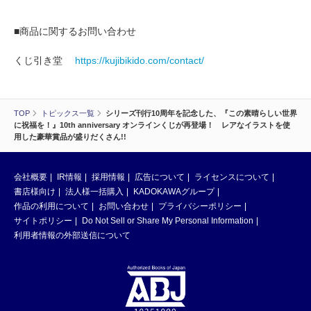
■商品に関するお問い合わせ
くじ引き堂
https://kujibikido.com/contact/
TOP
トピックス一覧
シリーズ刊行10周年を記念した、『この素晴らしい世界
に祝福を！』10th anniversary オンラインくじが再登場！ レアなイラストを使
用した豪華賞品が盛りだくさん!!
会社概要
IR情報
採用情報
広告について
ライセンスについて
書店様向け
法人様一括購入
KADOKAWAグループ
作品の利用について
お問い合わせ
プライバシーポリシー
サイトポリシー
Do Not Sell or Share My Personal Information
利用者情報の外部送信について