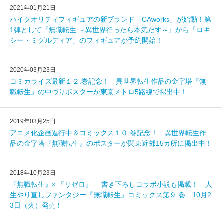
2021年01月21日
ハイクオリティフィギュアの新ブランド「CAworks」が始動！第
1弾として『無職転生 ～異世界行ったら本気だす～』から「ロキ
シー・ミグルディア」のフィギュアが予約開始！
2020年03月23日
コミカライズ最新１２.巻記念！ 異世界転生作品の金字塔『無
職転生』の中づりポスターが東京メトロ5路線で掲出中！
2019年03月25日
アニメ化企画進行中＆コミックス１０.巻記念！ 異世界転生作
品の金字塔『無職転生』のポスターが関東近郊15カ所に掲出中！
2018年10月23日
『無職転生』× 『リゼロ』 書き下ろしコラボ小説も掲載！ 人
生やり直しファンタジー『無職転生』コミックス第９.巻 10月2
3日（火）発売！