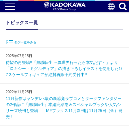
トピックス一覧
タグ一覧をみる
2025年07月15日
待望の再登場!!『無職転生 ～異世界行ったら本気だす～』より
「ロキシー・ミグルディア」の描き下ろしイラストを使用した1/
7スケールフィギュアが絶賛再販予約受付中!!
2022年11月25日
11月新作はヤンデレ×殺の新感覚ラブコメとダークファンタジー
の2作品に『無職転生』本編完結巻＆スペシャルブックや人気シ
リーズ続刊も登場！ MFブックス11月新刊は11月25日（金）発
売！