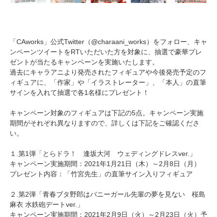
「CAworks」公式Twitter（@charaani_works）をフォロー、キャ
ンペーンツイートをRTいただいた方を対象に、抽選で豪華プレ
ゼントが当たるキャンペーンを実施いたします。
過去にキャラアニより発売されたフィギュアや今後発売予定のフ
ィギュアに、「作家」や「イラストレーター」、「本人」の直筆
サインを入れて抽選で各1名様にプレゼント！
キャンペーン対象のフィギュアは下記の5点。キャンペーン実施
期間がそれぞれ異なりますので、詳しくは下記をご確認くださ
い。
１.第1弾「とらドラ！ 逢坂大河 ウェディングドレスver.」
キャンペーン実施期間：2021年1月21日（木）～2月8日（月）
プレゼント内容：「竹宮先生」の直筆サイン入りフィギュア
２.第2弾「青春ブタ野郎はバニーガール先輩の夢を見ない 桜島
麻衣 水鉄砲デートver.」
キャンペーン実施期間：2021年2月9日（火）～2月23日（火）予