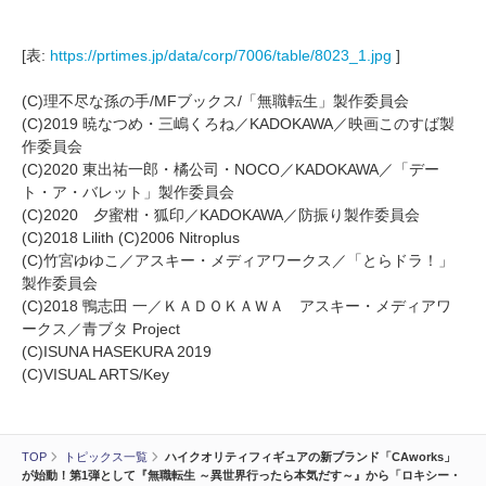
[表:
https://prtimes.jp/data/corp/7006/table/8023_1.jpg
]
(C)理不尽な孫の手/MFブックス/「無職転生」製作委員会
(C)2019 暁なつめ・三嶋くろね／KADOKAWA／映画このすば製
作委員会
(C)2020 東出祐一郎・橘公司・NOCO／KADOKAWA／「デー
ト・ア・バレット」製作委員会
(C)2020 夕蜜柑・狐印／KADOKAWA／防振り製作委員会
(C)2018 Lilith (C)2006 Nitroplus
(C)竹宮ゆゆこ／アスキー・メディアワークス／「とらドラ！」
製作委員会
(C)2018 鴨志田 一／ＫＡＤＯＫＡＷＡ アスキー・メディアワ
ークス／青ブタ Project
(C)ISUNA HASEKURA 2019
(C)VISUAL ARTS/Key
TOP
トピックス一覧
ハイクオリティフィギュアの新ブランド「CAworks」
が始動！第1弾として『無職転生 ～異世界行ったら本気だす～』から「ロキシー・