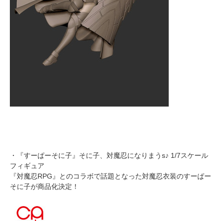
・『すーぱーそに子』そに子、対魔忍になりまうs♪ 1/7スケール
フィギュア
『対魔忍RPG』とのコラボで話題となった対魔忍衣装のすーぱー
そに子が商品化決定！