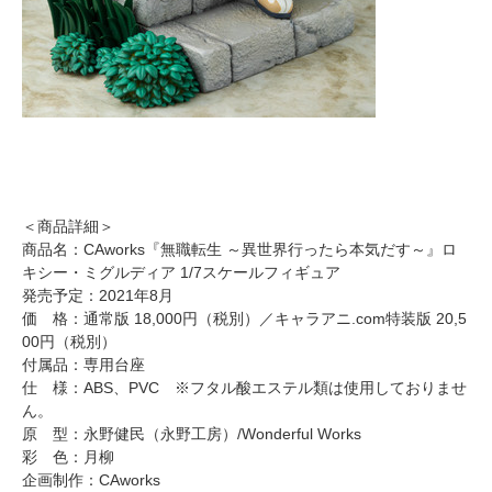
＜商品詳細＞
商品名：CAworks『無職転生 ～異世界行ったら本気だす～』ロ
キシー・ミグルディア 1/7スケールフィギュア
発売予定：2021年8月
価 格：通常版 18,000円（税別）／キャラアニ.com特装版 20,5
00円（税別）
付属品：専用台座
仕 様：ABS、PVC ※フタル酸エステル類は使用しておりませ
ん。
原 型：永野健民（永野工房）/Wonderful Works
彩 色：月柳
企画制作：CAworks