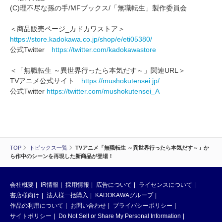
(C)理不尽な孫の手/MFブックス/「無職転生」製作委員会
＜商品販売ページ_カドカワストア＞
https://store.kadokawa.co.jp/shop/e/eti05380/
公式Twitter
https://twitter.com/kadokawastore
＜「無職転生 ～異世界行ったら本気だす～」関連URL＞
TVアニメ公式サイト
https://mushokutensei.jp/
公式Twitter
https://twitter.com/mushokutensei_A
TOP
トピックス一覧
TVアニメ「無職転生 ～異世界行ったら本気だす～」か
ら作中のシーンを再現した新商品が登場！
会社概要
IR情報
採用情報
広告について
ライセンスについて
書店様向け
法人様一括購入
KADOKAWAグループ
作品の利用について
お問い合わせ
プライバシーポリシー
サイトポリシー
Do Not Sell or Share My Personal Information