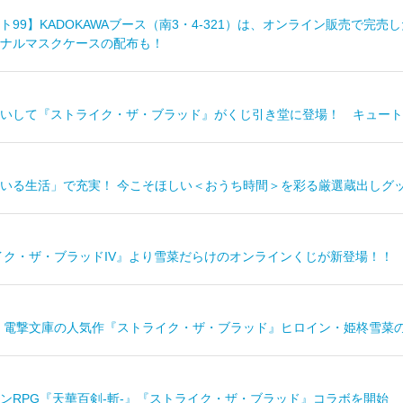
ト99】KADOKAWAブース（南3・4-321）は、オンライン販売で完
ナルマスクケースの配布も！
いして『ストライク・ザ・ブラッド』がくじ引き堂に登場！ キュート
いる生活」で充実！ 今こそほしい＜おうち時間＞を彩る厳選蔵出しグ
イク・ザ・ブラッドIV』より雪菜だらけのオンラインくじが新登場！！
 電撃文庫の人気作『ストライク・ザ・ブラッド』ヒロイン・姫柊雪菜の
ンRPG『天華百剣-斬-』『ストライク・ザ・ブラッド』コラボを開始