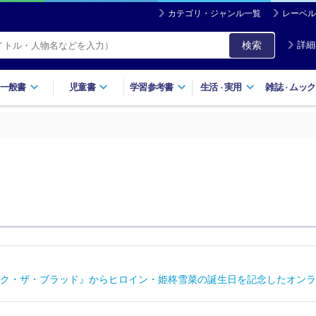
カテゴリ・ジャンル一覧
レーベル
検索
詳細
一般書
児童書
学習参考書
生活
実用
雑誌
ムック
・
・
ク・ザ・ブラッド』からヒロイン・姫柊雪菜の誕生日を記念したオンラ