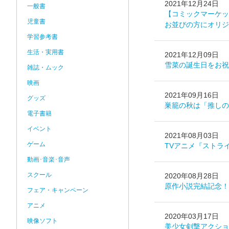
2021年12月24日
一般書
【コミックマーケッ
児童書
お並びの方にオリジ
学習参考書
生活・実用書
2021年12月09日
雪菜の誕生日をお祝
雑誌・ムック
映画
2021年09月16日
グッズ
巣籠の秋は「推しの
電子書籍
イベント
2021年08月03日
ゲーム
TVアニメ『ストラ
動画･音楽･音声
スクール
2020年08月28日
原作小説完結記念！
フェア・キャンペーン
アニメ
2020年03月17日
映像ソフト
美少女剣撃アクショ