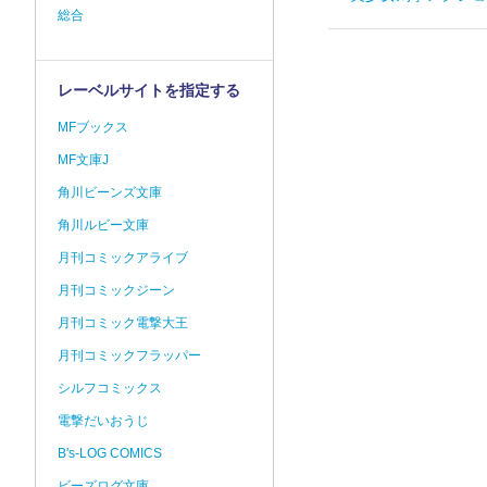
総合
レーベルサイトを指定する
MFブックス
MF文庫J
角川ビーンズ文庫
角川ルビー文庫
月刊コミックアライブ
月刊コミックジーン
月刊コミック電撃大王
月刊コミックフラッパー
シルフコミックス
電撃だいおうじ
B's-LOG COMICS
ビーズログ文庫