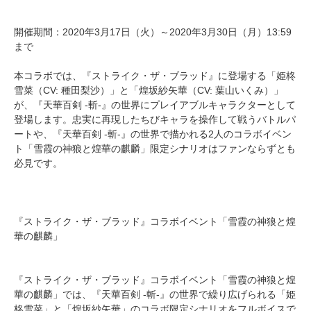
開催期間：2020年3月17日（火）～2020年3月30日（月）13:59
まで
本コラボでは、『ストライク・ザ・ブラッド』に登場する「姫柊
雪菜（CV: 種田梨沙）」と「煌坂紗矢華（CV: 葉山いくみ）」
が、『天華百剣 -斬-』の世界にプレイアブルキャラクターとして
登場します。忠実に再現したちびキャラを操作して戦うバトルパ
ートや、『天華百剣 -斬-』の世界で描かれる2人のコラボイベン
ト「雪霞の神狼と煌華の麒麟」限定シナリオはファンならずとも
必見です。
『ストライク・ザ・ブラッド』コラボイベント「雪霞の神狼と煌
華の麒麟」
『ストライク・ザ・ブラッド』コラボイベント「雪霞の神狼と煌
華の麒麟」では、『天華百剣 -斬-』の世界で繰り広げられる「姫
柊雪菜」と「煌坂紗矢華」のコラボ限定シナリオをフルボイスで