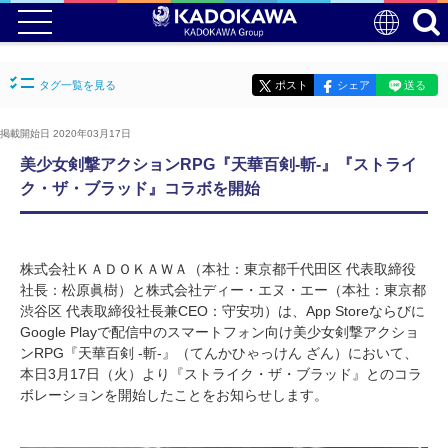
タグ一覧を見る
ポスト
シェア
送る
掲載開始日 2020年03月17日
美少女剣撃アクションRPG『天華百剣-斬-』『ストライ
ク・ザ・ブラッド』コラボを開始
株式会社ＫＡＤＯＫＡＷＡ（本社：東京都千代田区 代表取締役
社長：松原眞樹）と株式会社ディー・エヌ・エー（本社：東京都
渋谷区 代表取締役社長兼CEO：守安功）は、App Storeならびに
Google Playで配信中のスマートフォン向け美少女剣撃アクショ
ンRPG『天華百剣 -斬-』（てんかひゃっけん ざん）において、
本日3月17日（火）より『ストライク・ザ・ブラッド』とのコラ
ボレーションを開始したことをお知らせします。