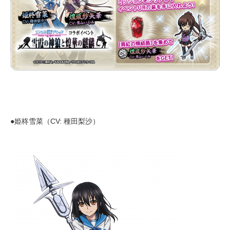
●姫柊雪菜（CV: 種田梨沙）