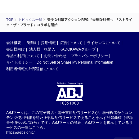
TOP
トピックス一覧
美少女剣撃アクションRPG『天華百剣-斬-』『ストライ
ク・ザ・ブラッド』コラボを開始
会社概要
IR情報
採用情報
広告について
ライセンスについて
書店様向け
法人様一括購入
KADOKAWAグループ
作品の利用について
お問い合わせ
プライバシーポリシー
サイトポリシー
Do Not Sell or Share My Personal Information
利用者情報の外部送信について
ABJマークは、この電子書店・電子書籍配信サービスが、著作権者からコン
テンツ使用許諾を得た正規版配信サービスであることを示す登録商標（登録
番号 第6091713号）です。ABJマークの詳細、ABJマークを掲示しているサ
ービスの一覧はこちら。
https://aebs.or.jp/