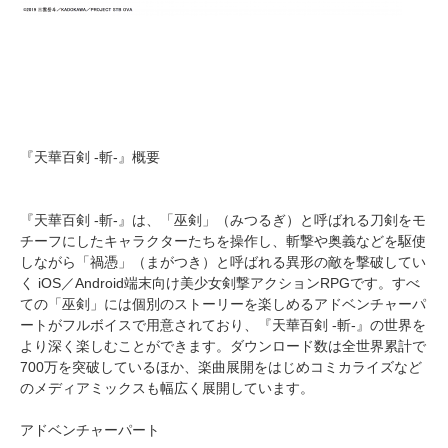
『天華百剣 -斬-』概要
『天華百剣 -斬-』は、「巫剣」（みつるぎ）と呼ばれる刀剣をモ
チーフにしたキャラクターたちを操作し、斬撃や奥義などを駆使
しながら「禍憑」（まがつき）と呼ばれる異形の敵を撃破してい
く iOS／Android端末向け美少女剣撃アクションRPGです。すべ
ての「巫剣」には個別のストーリーを楽しめるアドベンチャーパ
ートがフルボイスで用意されており、『天華百剣 -斬-』の世界を
より深く楽しむことができます。ダウンロード数は全世界累計で
700万を突破しているほか、楽曲展開をはじめコミカライズなど
のメディアミックスも幅広く展開しています。
アドベンチャーパート