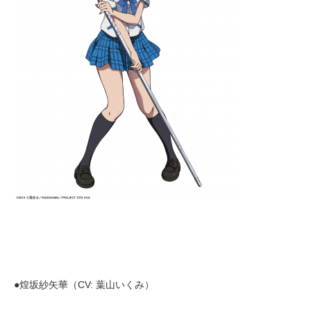
●煌坂紗矢華（CV: 葉山いくみ）