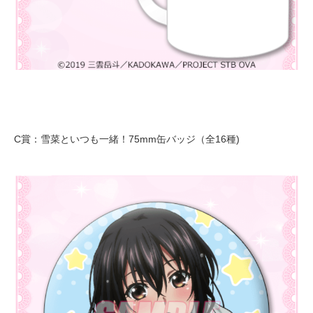
C賞：雪菜といつも一緒！75mm缶バッジ（全16種)