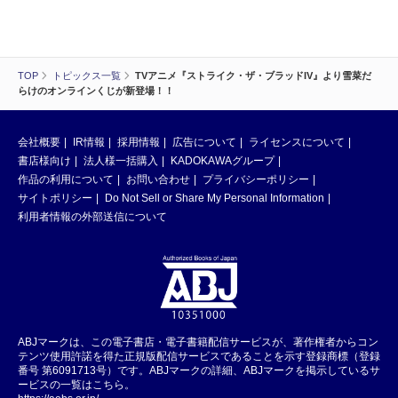
TOP
トピックス一覧
TVアニメ『ストライク・ザ・ブラッドIV』より雪菜だ
らけのオンラインくじが新登場！！
会社概要
IR情報
採用情報
広告について
ライセンスについて
書店様向け
法人様一括購入
KADOKAWAグループ
作品の利用について
お問い合わせ
プライバシーポリシー
サイトポリシー
Do Not Sell or Share My Personal Information
利用者情報の外部送信について
ABJマークは、この電子書店・電子書籍配信サービスが、著作権者からコン
テンツ使用許諾を得た正規版配信サービスであることを示す登録商標（登録
番号 第6091713号）です。ABJマークの詳細、ABJマークを掲示しているサ
ービスの一覧はこちら。