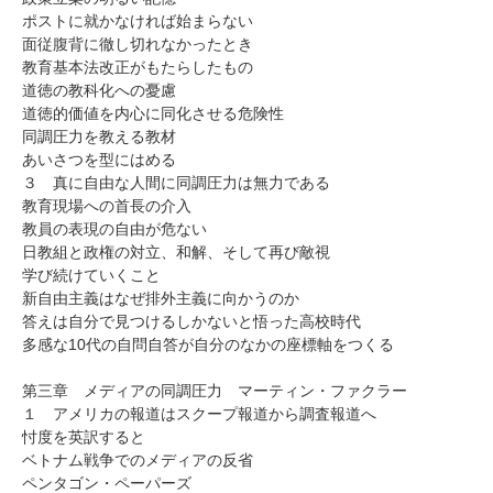
ポストに就かなければ始まらない
面従腹背に徹し切れなかったとき
教育基本法改正がもたらしたもの
道徳の教科化への憂慮
道徳的価値を内心に同化させる危険性
同調圧力を教える教材
あいさつを型にはめる
３ 真に自由な人間に同調圧力は無力である
教育現場への首長の介入
教員の表現の自由が危ない
日教組と政権の対立、和解、そして再び敵視
学び続けていくこと
新自由主義はなぜ排外主義に向かうのか
答えは自分で見つけるしかないと悟った高校時代
多感な10代の自問自答が自分のなかの座標軸をつくる
第三章 メディアの同調圧力 マーティン・ファクラー
１ アメリカの報道はスクープ報道から調査報道へ
忖度を英訳すると
ベトナム戦争でのメディアの反省
ペンタゴン・ペーパーズ