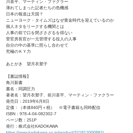
川喜平、マーティン・ファクラー
薄れてしまった記者たちの危機感
日本の報道は天国？
ニューヨーク・タイムズはなぜ黄金時代を迎えているのか
個人ネタをリークする機関とは
人事の前で口を閉ざさざるを得ない
菅官房長官が一元管理する役人の人事
自分の中の基準に照らし合わせて
究極のＫＹ力
あとがき 望月衣塑子
【書誌情報】
角川新書
書名：同調圧力
著者名：望月衣塑子、前川喜平、マーティン・ファクラー
発売日：2019年6月8日
定価：（本体840円＋税） ※電子書籍も同時配信
ISBN：978-4-04-082302-7
ページ数：251P
発行：株式会社KADOKAWA
https://www.kadokawa.co.jp/product/321812000882/