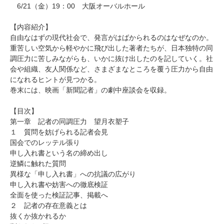
6/21（金）19：00 大阪オーバルホール
【内容紹介】
自由なはずの現代社会で、発言がはばかられるのはなぜなのか。
重苦しい空気から軽やかに飛び出した著者たちが、日本独特の同
調圧力に苦しみながらも、いかに抜け出したのを記していく。社
会や組織、友人関係など、さまざまなところを覆う圧力から自由
になれるヒントが見つかる。
巻末には、映画「新聞記者」の劇中座談会を収録。
【目次】
第一章 記者の同調圧力 望月衣塑子
１ 質問を妨げられる記者会見
国会でのレッテル張り
申し入れ書という名の締め出し
逆鱗に触れた質問
異様な「申し入れ書」への抗議の広がり
申し入れ書や妨害への徹底検証
全面を使った検証記事、掲載へ
２ 記者の存在意義とは
抜くか抜かれるか