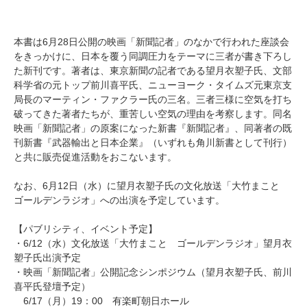
本書は6月28日公開の映画「新聞記者」のなかで行われた座談会
をきっかけに、日本を覆う同調圧力をテーマに三者が書き下ろし
た新刊です。著者は、東京新聞の記者である望月衣塑子氏、文部
科学省の元トップ前川喜平氏、ニューヨーク・タイムズ元東京支
局長のマーティン・ファクラー氏の三名。三者三様に空気を打ち
破ってきた著者たちが、重苦しい空気の理由を考察します。同名
映画「新聞記者」の原案になった新書『新聞記者』、同著者の既
刊新書『武器輸出と日本企業』（いずれも角川新書として刊行）
と共に販売促進活動をおこないます。
なお、6月12日（水）に望月衣塑子氏の文化放送「大竹まこと
ゴールデンラジオ」への出演を予定しています。
【パブリシティ、イベント予定】
・6/12（水）文化放送「大竹まこと ゴールデンラジオ」望月衣
塑子氏出演予定
・映画「新聞記者」公開記念シンポジウム（望月衣塑子氏、前川
喜平氏登壇予定）
6/17（月）19：00 有楽町朝日ホール