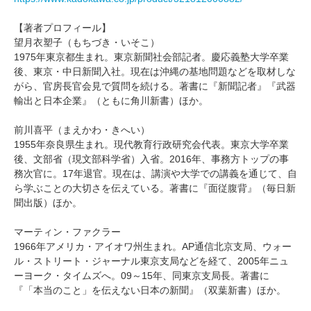
【著者プロフィール】
望月衣塑子（もちづき・いそこ）
1975年東京都生まれ。東京新聞社会部記者。慶応義塾大学卒業
後、東京・中日新聞入社。現在は沖縄の基地問題などを取材しな
がら、官房長官会見で質問を続ける。著書に『新聞記者』『武器
輸出と日本企業』（ともに角川新書）ほか。
前川喜平（まえかわ・きへい）
1955年奈良県生まれ。現代教育行政研究会代表。東京大学卒業
後、文部省（現文部科学省）入省。2016年、事務方トップの事
務次官に。17年退官。現在は、講演や大学での講義を通じて、自
ら学ぶことの大切さを伝えている。著書に『面従腹背』（毎日新
聞出版）ほか。
マーティン・ファクラー
1966年アメリカ・アイオワ州生まれ。AP通信北京支局、ウォー
ル・ストリート・ジャーナル東京支局などを経て、2005年ニュ
ーヨーク・タイムズへ。09～15年、同東京支局長。著書に
『「本当のこと」を伝えない日本の新聞』（双葉新書）ほか。