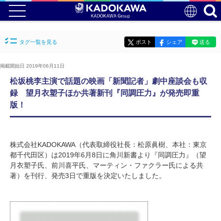
タグ一覧を見る
ポスト
シェア
送る
掲載開始日 2019年06月11日
松坂桃李主演で話題の映画「新聞記者」劇中座談会も収
録 望月衣塑子ほか共著新刊『同調圧力』が発売即重
版！
株式会社KADOKAWA（代表取締役社長：松原眞樹、本社：東京
都千代田区）は2019年6月8日に角川新書より『同調圧力』（望
月衣塑子氏、前川喜平氏、マーティン・ファクラー氏による共
著）を刊行、発売3日で重版を決定いたしました。