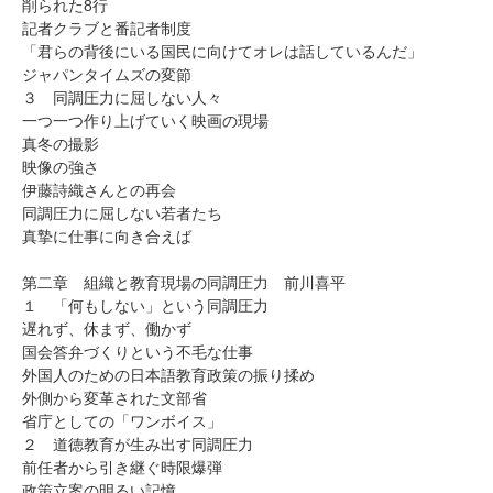
削られた8行
記者クラブと番記者制度
「君らの背後にいる国民に向けてオレは話しているんだ」
ジャパンタイムズの変節
３ 同調圧力に屈しない人々
一つ一つ作り上げていく映画の現場
真冬の撮影
映像の強さ
伊藤詩織さんとの再会
同調圧力に屈しない若者たち
真摯に仕事に向き合えば
第二章 組織と教育現場の同調圧力 前川喜平
１ 「何もしない」という同調圧力
遅れず、休まず、働かず
国会答弁づくりという不毛な仕事
外国人のための日本語教育政策の振り揉め
外側から変革された文部省
省庁としての「ワンボイス」
２ 道徳教育が生み出す同調圧力
前任者から引き継ぐ時限爆弾
政策立案の明るい記憶