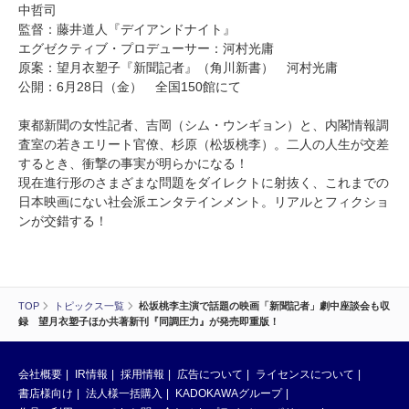
中哲司
監督：藤井道人『デイアンドナイト』
エグゼクティブ・プロデューサー：河村光庸
原案：望月衣塑子『新聞記者』（角川新書） 河村光庸
公開：6月28日（金） 全国150館にて
東都新聞の女性記者、吉岡（シム・ウンギョン）と、内閣情報調
査室の若きエリート官僚、杉原（松坂桃李）。二人の人生が交差
するとき、衝撃の事実が明らかになる！
現在進行形のさまざまな問題をダイレクトに射抜く、これまでの
日本映画にない社会派エンタテインメント。リアルとフィクショ
ンが交錯する！
TOP
トピックス一覧
松坂桃李主演で話題の映画「新聞記者」劇中座談会も収
録 望月衣塑子ほか共著新刊『同調圧力』が発売即重版！
会社概要
IR情報
採用情報
広告について
ライセンスについて
書店様向け
法人様一括購入
KADOKAWAグループ