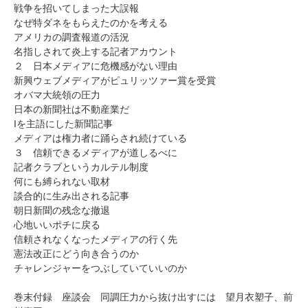
戦争を招いてしまった大誤報
なぜ特ダネをもらえたのかを考える
アメリカの調査報道の活況
名指しされて炎上する記者アカウント
２ 日本メディアに危機感がない理由
新興ウェブメディアがピュリッツァー賞を受賞
オバマ大統領の圧力
日本の新聞社は不動産業だ
Iを主語にした新聞記事
メディアは権力者に踊らされ続けている
３ 信頼できるメディアが道しるべに
記者クラブというカルテル制度
何にも縛られない取材
談合的に生み出される記事
朝日新聞の残念な撤退
心地いいポチに戻る
信頼されなくなったメディアの行く先
憲法改正にどう向き合うのか
チャレンジャーをつぶしていていいのか
巻末付録 座談会 同調圧力から抜け出すには 望月衣塑子、前