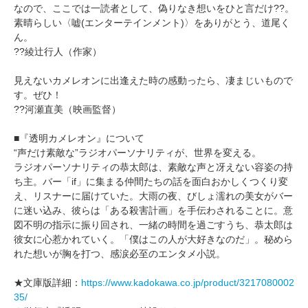
なので、ここでは一読者として、偽りなき想いをひと言だけ??。
素晴らしい〈嘘(エンターテインメント)〉をありがとう、道尾く
ん。
??綾辻行人（作家）
見えないカメレオンに出逢えた時の感動ったら、凄まじいもので
す。ぜひ！
??河瀬直美（映画監督）
■『透明カメレオン』について
“声だけ素敵な”ラジオパーソナリティが、世界を変える。
ラジオパーソナリティの恭太郎は、素敵な声と冴えない容姿の持
ち主。バー「if」に集まる仲間たちの話を面白おかしくつくり変
え、リスナーに届けていた。大雨の夜、びしょ濡れの美女がバー
に迷い込み、彼らは「ある殺害計画」を手伝わされることに。意
図不明の指示に振り回され、一緒の時間を過ごすうち、恭太郎は
彼女に心惹かれていく。「僕はこの人が大好きなのだ」。秘めら
れた想いが胸を打つ、感涙必至のエンタメ小説。
★文庫版詳細：
https://www.kadokawa.co.jp/product/3217080002
35/