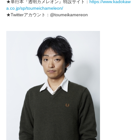
★単行本『透明カメレオン』特設サイト：
https://www.kadokaw
a.co.jp/sp/toumeichameleon/
★Twitterアカウント：@toumeikamereon