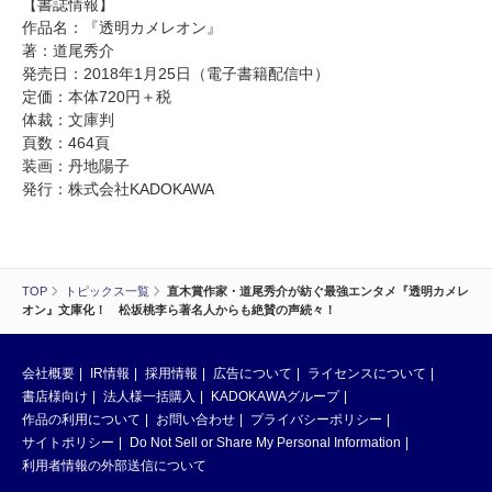
【書誌情報】
作品名：『透明カメレオン』
著：道尾秀介
発売日：2018年1月25日（電子書籍配信中）
定価：本体720円＋税
体裁：文庫判
頁数：464頁
装画：丹地陽子
発行：株式会社KADOKAWA
TOP
トピックス一覧
直木賞作家・道尾秀介が紡ぐ最強エンタメ『透明カメレ
オン』文庫化！ 松坂桃李ら著名人からも絶賛の声続々！
会社概要
IR情報
採用情報
広告について
ライセンスについて
書店様向け
法人様一括購入
KADOKAWAグループ
作品の利用について
お問い合わせ
プライバシーポリシー
サイトポリシー
Do Not Sell or Share My Personal Information
利用者情報の外部送信について