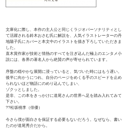
文庫化に際し、本作の主人公と同じくラジオパーソナリティとし
て活躍される鈴木おさむ氏に解説を、人気イラストレーターの丹
地陽子氏にカバーと本文中のイラストを描き下ろしていただきま
した。
直木賞作家が技術と情熱のすべてを注ぎ込んだ極上のエンタメ小
説には、各界の著名人から絶賛の声が寄せられています。
序盤の穏やかな展開に浸っていると、気づいた時にはもう遅い。
後半に向かうにつれ、自分のページをめくる手のスピードを止め
られないほど物語にのめり込んでしまい、
ゾクッとしました。
是非、この本をきっかけに道尾さんの世界へ足を踏み入れてみて
下さい。
??松坂桃李（俳優）
今さら僕が面白さを保証する必要もないだろう。なぜなら、書い
たのが道尾秀介だから。