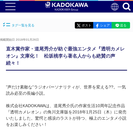
タグ一覧を見る
ポスト
シェア
送る
掲載開始日 2018年01月26日
直木賞作家・道尾秀介が紡ぐ最強エンタメ『透明カメレ
オン』文庫化！ 松坂桃李ら著名人からも絶賛の声
続々！
”声だけ素敵な”ラジオパーソナリティが、世界を変える??。一気
読み必至の長編小説。
株式会社KADOKAWAは、道尾秀介氏の作家生活10周年記念作品
『透明カメレオン』の角川文庫版を2018年1月25日（木）に発売
いたしました。驚愕と感涙のラストが待つ、極上のエンタメ小説
をお楽しみください！