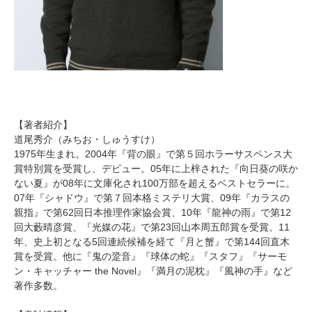
【著者紹介】
道尾秀介（みちお・しゅうすけ）
1975年生まれ。2004年『背の眼』で第５回ホラーサスペンス大
賞特別賞を受賞し、デビュー。05年に上梓された『向日葵の咲か
ない夏』が08年に文庫化され100万部を超えるベストセラーに。
07年『シャドウ』で第７回本格ミステリ大賞、09年『カラスの
親指』で第62回日本推理作家協会賞、10年『龍神の雨』で第12
回大藪晴彦賞、『光媒の花』で第23回山本周五郎賞を受賞。11
年、史上初となる5回連続候補を経て『月と蟹』で第144回直木
賞を受賞。他に『鬼の跫音』『球体の蛇』『スタフ』『サーモ
ン・キャッチャー the Novel』『満月の泥枕』『風神の手』など
著作多数。