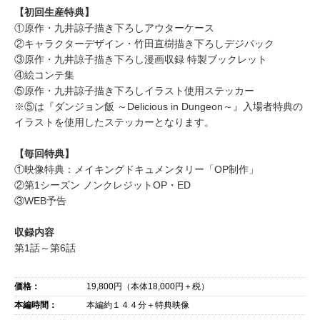
【初回生産特典】
​①原作・九井諒子描き下ろしアウターケース
​②キャラクターデザイン・竹田直樹描き下ろしデジパック
​③原作・九井諒子描き下ろし漫画収録 特製ブックレット
​④絵コンテ集
​⑤原作・九井諒子描き下ろしイラスト使用ステッカー
​※⑤は『ダンジョン飯 ～Delicious in Dungeon～』入場者特典の
イラストを使用したステッカーとなります。
【毎回特典】
​①映像特典：メイキングドキュメンタリー「OP制作」
②第1シーズン ノンクレジットOP・ED
​③WEB予告
​収録内容
​第1話～第6話
価格：
19,800
円（本体
18,000
円＋税）
本編時間：
本編約１４４分＋特典映像