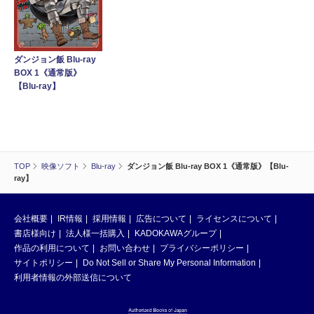
ダンジョン飯 Blu-ray
BOX 1《通常版》
【Blu-ray】
TOP
映像ソフト
Blu-ray
ダンジョン飯 Blu-ray BOX 1《通常版》【Blu-
ray】
会社概要
IR情報
採用情報
広告について
ライセンスについて
書店様向け
法人様一括購入
KADOKAWAグループ
作品の利用について
お問い合わせ
プライバシーポリシー
サイトポリシー
Do Not Sell or Share My Personal Information
利用者情報の外部送信について