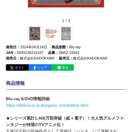
1
/
3
発売日：
2024年04月24日
商品形態：
Blu-ray
JAN：
4935228210107
品番：
ZMAZ-16941
発売元：
株式会社KADOKAWA
販売元：
株式会社KADOKAWA
ポスト
シェア
送る
商品情報
Blu-ray＆DVD情報詳細
https://delicious-in-dungeon.com/bddvd.html
​★シリーズ累計1,400万部突破（紙＋電子）！大人気グルメファ
ンタジーが待望のTVアニメ化！
​九井諒子初の長編作品として漫画誌「ハルタ」にて連載され、