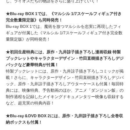
し、ライオスたちの物語をさらに盛り上げていく！
★Blu-ray BOX 1では、《マルシル 1/7スケールフィギュア付き
完全数量限定版》も同時発売！
​Blu-ray BOX 1では、魔術を放つマルシルを忠実に再現したフィ
ギュアが付属した《マルシル 1/7スケールフィギュア付き完全数
量限定版》が同時発売！
★初回生産特典には、原作・九井諒子描き下ろし漫画収録 特製
ブックレットやキャラクターデザイン・竹田直樹描き下ろしデジ
パックなど豪華特典が付属！
​特製ブックレットには、原作・九井諒子描き下ろしコミックが掲
載！さらに、キャラクターデザイン・竹田直樹描き下ろしデジパ
ック、原作・九井諒子描き下ろしアウターケースも付属！毎回特
典には、映像特典、予告動画のほか、アニメ「ダンジョン飯」の
制作過程を記録したメイキングドキュメンタリー映像も収録する
など、超充実の特典内容！
★Blu-ray＆DVD BOX 2には、原作・九井諒子描き下ろし全巻収
納ボックスも付属！