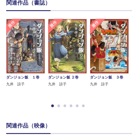
関連作品（書誌）
原作
原作
原作
ダンジョン飯 １巻
ダンジョン飯 ２巻
ダンジョン飯 ３巻
ダ
ド
九井 諒子
九井 諒子
九井 諒子
九
関連作品（映像）