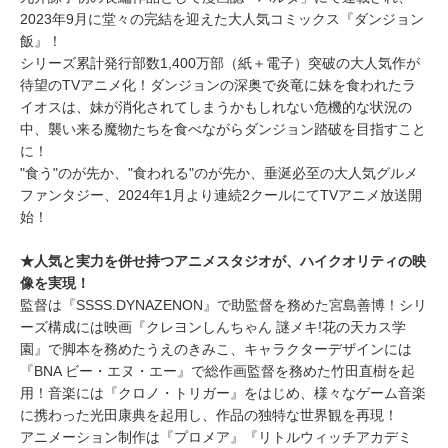
2023年9月に堂々の完結を迎えた大人気コミックス『ダンジョン
飯』！
​シリーズ累計発行部数1,400万部（紙＋電子）突破の大人気作が
待望のTVアニメ化！ダンジョンの深奥で炎竜に妹を食われたラ
イオスは、妹が消化されてしまうかもしれない危機的な状況の
中、襲い来る魔物たちを食べながらダンジョン踏破を目指すこと
に！
​"食う"のが先か、"食われる"のが先か、垂涎必至の大人気グルメ
ファンタジー、2024年1月より連続2クールにてTVアニメ放送開
始！
​★人気と実力を併せ持つアニメスタジオが、ハイクオリティの映
像を実現！
​監督は『SSSS.DYNAZENON』で助監督を務めた宮島善博！シリ
ーズ構成には映画『クレヨンしんちゃん 謎メキ!花の天カス学
園』で脚本を務めたうえのきみこ、キャラクターデザインには
『BNA ビー・エヌ・エー』で総作画監督を務めた竹田直樹を起
用！音楽には『クロノ・トリガー』をはじめ、様々なゲーム音楽
に携わった光田康典を起用し、作品の独特な世界観を再現！
​アニメーション制作は『プロメア』『リトルウィッチアカデミ