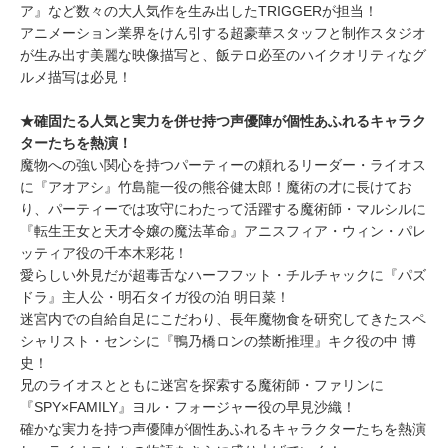
ア』など数々の大人気作を生み出したTRIGGERが担当！
​アニメーション業界をけん引する超豪華スタッフと制作スタジオ
が生み出す美麗な映像描写と、飯テロ必至のハイクオリティなグ
ルメ描写は必見！
★確固たる人気と実力を併せ持つ声優陣が個性あふれるキャラク
ターたちを熱演！
​魔物への強い関心を持つパーティーの頼れるリーダー・ライオス
に『アオアシ』竹島龍一役の熊谷健太郎！魔術の才に長けてお
り、パーティーでは攻守にわたって活躍する魔術師・マルシルに
『転生王女と天才令嬢の魔法革命』アニスフィア・ウィン・パレ
ッティア役の千本木彩花！
​愛らしい外見だが超毒舌なハーフフット・チルチャックに『パズ
ドラ』主人公・明石タイガ役の泊 明日菜！
​迷宮内での自給自足にこだわり、長年魔物食を研究してきたスペ
シャリスト・センシに『鴨乃橋ロンの禁断推理』キク役の中 博
史！
​兄のライオスとともに迷宮を探索する魔術師・ファリンに
『SPY×FAMILY』ヨル・フォージャー役の早見沙織！
​確かな実力を持つ声優陣が個性あふれるキャラクターたちを熱演