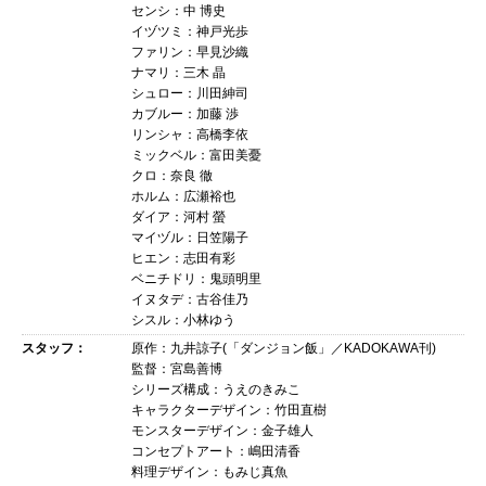
センシ：中 博史
イヅツミ：神戸光歩
ファリン：早見沙織
ナマリ：三木 晶
シュロー：川田紳司
カブルー：加藤 渉
リンシャ：高橋李依
ミックベル：富田美憂
クロ：奈良 徹
ホルム：広瀬裕也
ダイア：河村 螢
マイヅル：日笠陽子
ヒエン：志田有彩
ベニチドリ：鬼頭明里
イヌタデ：古谷佳乃
シスル：小林ゆう
スタッフ：
原作：九井諒子(「ダンジョン飯」／KADOKAWA刊)
監督：宮島善博
シリーズ構成：うえのきみこ
キャラクターデザイン：竹田直樹
モンスターデザイン：金子雄人
コンセプトアート：嶋田清香
料理デザイン：もみじ真魚