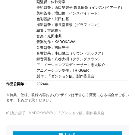
副監督：佐竹秀幸
美術監督：西口早智子 錦見佑亮（インスパイア―ド）
美術監修：増山修（インスパイア―ド）
色彩設計：武田仁基
撮影監督：志良堂勝規（グラフィニカ）
編集：吉武将人
音楽：光田康典
音楽制作：KADOKAWA
音響監督：吉田光平
音響効果：小山健二（サウンドボックス）
録音調整：八巻大樹（クラングクラン）
アニメーションプロデューサー：志太駿介
アニメーション制作：TRIGGER
製作：「ダンジョン飯」製作委員会
作品公開年：
2024年
※特典、仕様、収録内容およびデザインは予告なく変更になる場合がござい
ます、予めご了承ください。
(C)九井諒子・KADOKAWA刊／「ダンジョン飯」製作委員会