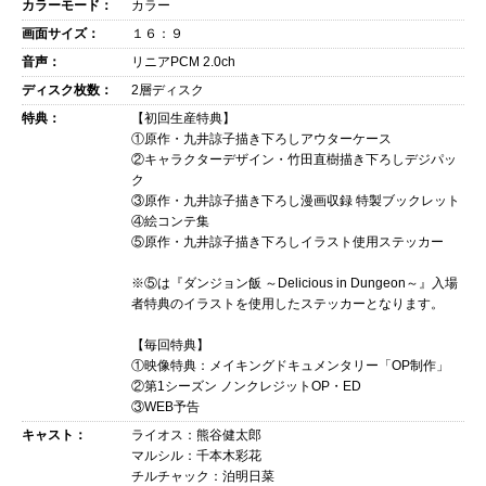
カラーモード：
カラー
画面サイズ：
１６：９
音声：
リニアPCM 2.0ch
ディスク枚数：
2層ディスク
特典：
【初回生産特典】
①原作・九井諒子描き下ろしアウターケース
②キャラクターデザイン・竹田直樹描き下ろしデジパッ
ク
③原作・九井諒子描き下ろし漫画収録 特製ブックレット
④絵コンテ集
⑤原作・九井諒子描き下ろしイラスト使用ステッカー
※⑤は『ダンジョン飯 ～Delicious in Dungeon～』入場
者特典のイラストを使用したステッカーとなります。
【毎回特典】
①映像特典：メイキングドキュメンタリー「OP制作」
②第1シーズン ノンクレジットOP・ED
③WEB予告
キャスト：
ライオス：熊谷健太郎
マルシル：千本木彩花
チルチャック：泊明日菜