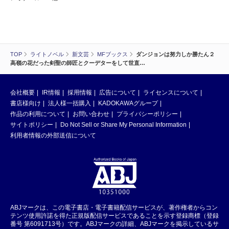
TOP
ライトノベル
新文芸
MFブックス
ダンジョンは努力しか勝たん２
高嶺の花だった剣聖の師匠とクーデターをして世直…
会社概要
IR情報
採用情報
広告について
ライセンスについて
書店様向け
法人様一括購入
KADOKAWAグループ
作品の利用について
お問い合わせ
プライバシーポリシー
サイトポリシー
Do Not Sell or Share My Personal Information
利用者情報の外部送信について
ABJマークは、この電子書店・電子書籍配信サービスが、著作権者からコン
テンツ使用許諾を得た正規版配信サービスであることを示す登録商標（登録
番号 第6091713号）です。ABJマークの詳細、ABJマークを掲示しているサ