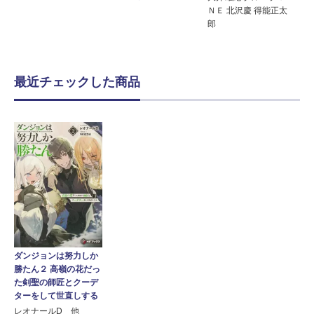
ＮＥ 北沢慶 得能正太
郎
最近チェックした商品
ダンジョンは努力しか
勝たん２ 高嶺の花だっ
た剣聖の師匠とクーデ
ターをして世直しする
レオナールD 他