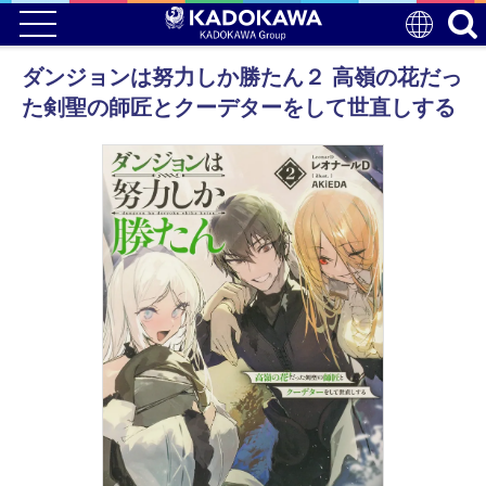
ダンジョンは努力しか勝たん２ 高嶺の花だっ
た剣聖の師匠とクーデターをして世直しする