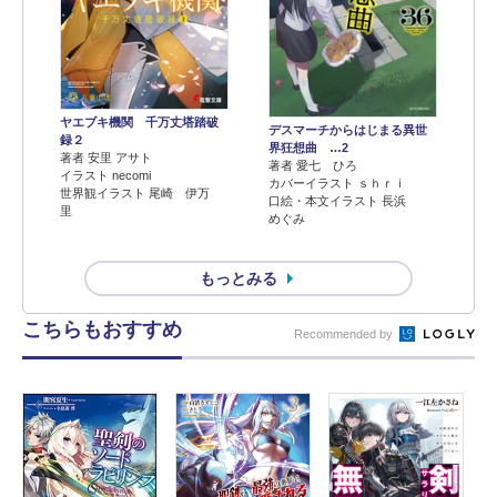
ヤエブキ機関 千万丈塔踏破
デスマーチからはじまる異世
録２
界狂想曲 …2
著者 安里 アサト
著者 愛七 ひろ
イラスト necomi
カバーイラスト ｓｈｒｉ
世界観イラスト 尾崎 伊万
口絵・本文イラスト 長浜
里
めぐみ
もっとみる
こちらもおすすめ
Recommended by