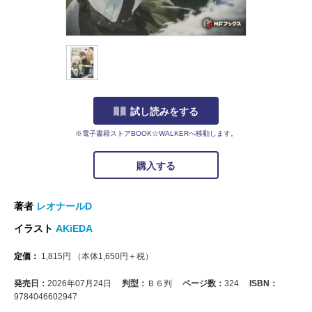
試し読みをする
※電子書籍ストアBOOK☆WALKERへ移動します。
購入する
著者
レオナールD
イラスト
AKiEDA
定価：
1,815
円
（本体
1,650
円＋税）
発売日：
2026年07月24日
判型：
Ｂ６判
ページ数：
324
ISBN：
9784046602947