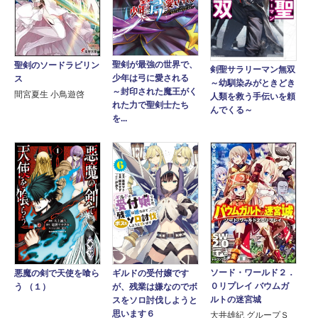
聖剣が最強の世界で、
聖剣のソードラビリン
剣聖サラリーマン無双
少年は弓に愛される
ス
～幼馴染みがときどき
～封印された魔王がく
間宮夏生 小鳥遊啓
人類を救う手伝いを頼
れた力で聖剣士たち
んでくる～
を...
ソード・ワールド２．
悪魔の剣で天使を喰ら
ギルドの受付嬢です
０リプレイ バウムガ
う （１）
が、残業は嫌なのでボ
ルトの迷宮城
スをソロ討伐しようと
思います６
大井雄紀 グループＳ