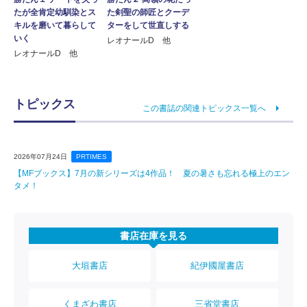
た剣聖の師匠とクーデ
たが全肯定幼馴染とス
ターをして世直しする
キルを磨いて暮らして
いく
レオナールD 他
レオナールD 他
トピックス
この書誌の関連トピックス一覧へ
2026年07月24日
PRTIMES
【MFブックス】7月の新シリーズは4作品！ 夏の暑さも忘れる極上のエン
タメ！
書店在庫を見る
大垣書店
紀伊國屋書店
くまざわ書店
三省堂書店