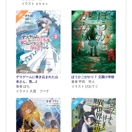
イラスト ａｂｅｃ
2位
3位
デスゲームに巻き込まれた山
ほうかごがかり７ 立穎小学校
本さん、気…2
著者 甲田 学人
著者 ぽち
イラスト ぴおてぐ
イラスト 久賀 フーナ
4位
5位