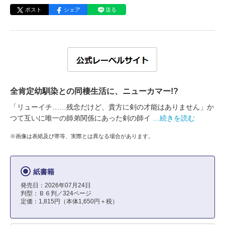
ポスト
シェア
送る
全肯定幼馴染との同棲生活に、ニューカマー!?
「リューイチ……残念だけど、貴方に剣の才能はありません」か
つて互いに唯一の師弟関係にあった剣の師イ
…続きを読む
※画像は表紙及び帯等、実際とは異なる場合があります。
紙書籍
発売日：2026年07月24日
判型：Ｂ６判／324ページ
定価：1,815円（本体1,650円＋税）