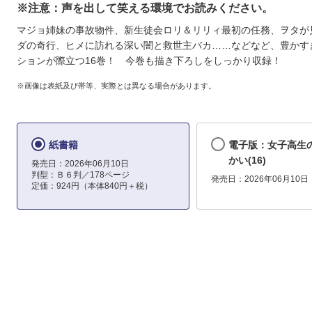
※注意：声を出して笑える環境でお読みください。
マジョ姉妹の事故物件、新生徒会ロリ＆リリィ最初の任務、ヲタが
ダの奇行、ヒメに訪れる深い闇と救世主バカ……などなど、豊かす
ションが際立つ16巻！ 今巻も描き下ろしをしっかり収録！
※画像は表紙及び帯等、実際とは異なる場合があります。
紙書籍
電子版：女子高生
かい(16)
発売日：2026年06月10日
判型：Ｂ６判／178ページ
発売日：2026年06月10日
定価：924円（本体840円＋税）