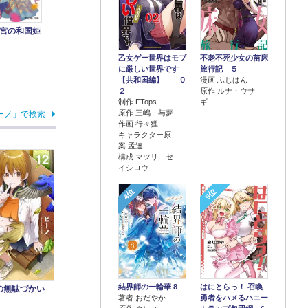
宮の和国姫
乙女ゲー世界はモブ
不老不死少女の苗床
に厳しい世界です
旅行記 ５
【共和国編】 ０
漫画 ふじはん
２
原作 ルナ・ウサ
制作 FTops
ギ
原作 三嶋 与夢
ーノ」で検索
作画 行々狸
キャラクター原
案 孟達
構成 マツリ セ
イシロウ
4位
5位
結界師の一輪華 8
はにとらっ！ 召喚
の無駄づかい
著者 おだやか
勇者をハメるハニー