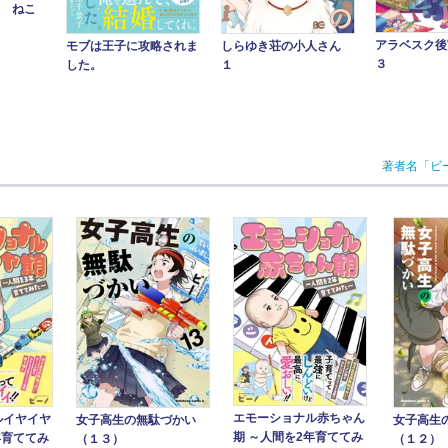
5 ねこ
アラベスク後
モブは王子に攻略されま
しらゆき荘の小人さん
３
した。
１
著者名「ビ
エモーショナル赤ちゃん
ルイヤイヤ
女子高生の無駄づかい
女子高生
期 ～人間を2年育ててみ
年育ててみ
（１３）
（１２）