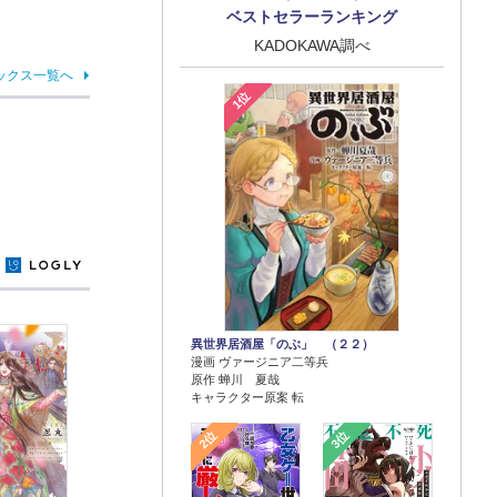
ベストセラーランキング
KADOKAWA調べ
ックス一覧へ
1位
y
異世界居酒屋「のぶ」 （２２）
漫画 ヴァージニア二等兵
原作 蝉川 夏哉
キャラクター原案 転
2位
3位