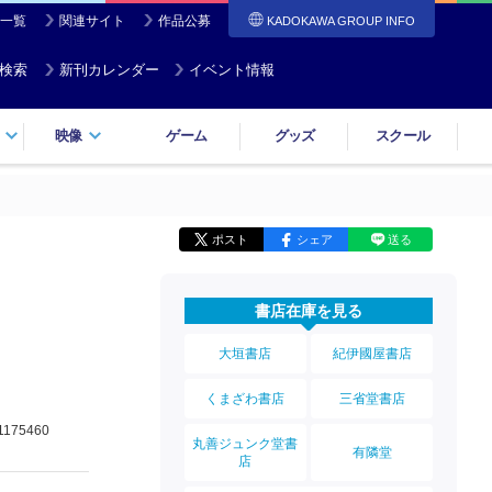
一覧
関連サイト
作品公募
KADOKAWA GROUP INFO
検索
新刊カレンダー
イベント情報
映像
ゲーム
グッズ
スクール
ポスト
シェア
送る
書店在庫を見る
大垣書店
紀伊國屋書店
くまざわ書店
三省堂書店
1175460
丸善ジュンク堂書
有隣堂
店