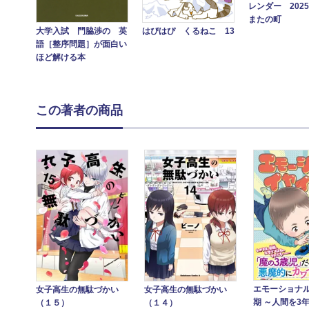
レンダー 202
またの町
大学入試 門脇渉の 英
はぴはぴ くるねこ 13
語［整序問題］が面白い
ほど解ける本
この著者の商品
エモーショナ
女子高生の無駄づかい
女子高生の無駄づかい
期 ～人間を3
（１５）
（１４）