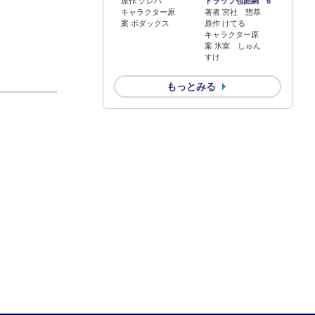
原作 クレハ
トラップ包囲網 6
キャラクター原
著者 宮社 惣恭
案 ボダックス
原作 けてる
キャラクター原
案 氷室 しゅん
すけ
もっとみる