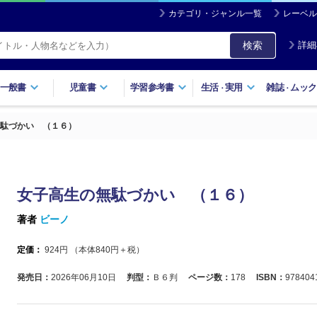
カテゴリ・ジャンル一覧
レーベル
検索
詳細
一般書
児童書
学習参考書
生活
実用
雑誌
ムック
・
・
駄づかい （１６）
女子高生の無駄づかい （１６）
著者
ビーノ
定価：
924
円 （本体
840
円＋税）
発売日：
2026年06月10日
判型：
Ｂ６判
ページ数：
178
ISBN：
978404