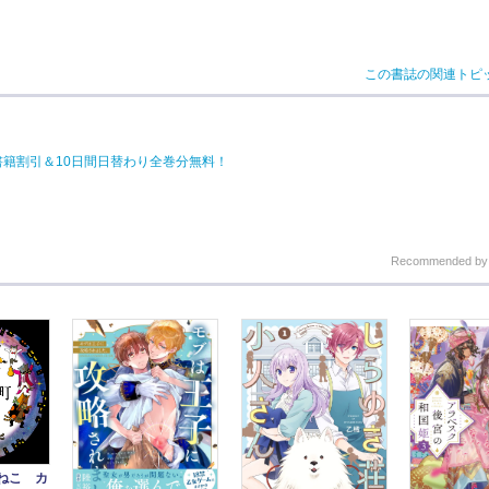
この書誌の関連トピ
電子書籍割引＆10日間日替わり全巻分無料！
Recommended b
ねこ カ