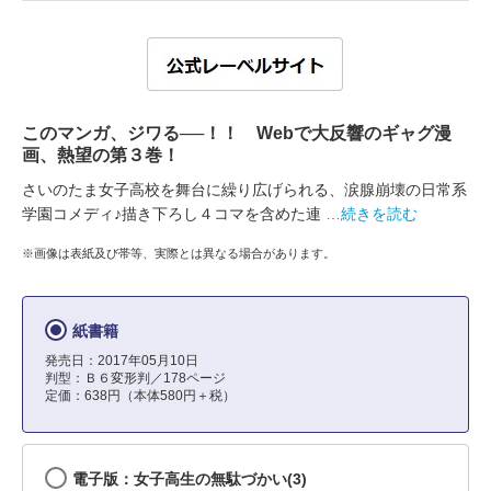
このマンガ、ジワる──！！ Webで大反響のギャグ漫
画、熱望の第３巻！
さいのたま女子高校を舞台に繰り広げられる、涙腺崩壊の日常系
学園コメディ♪描き下ろし４コマを含めた連
…続きを読む
※画像は表紙及び帯等、実際とは異なる場合があります。
紙書籍
発売日：2017年05月10日
判型：Ｂ６変形判／178ページ
定価：638円（本体580円＋税）
電子版：女子高生の無駄づかい(3)