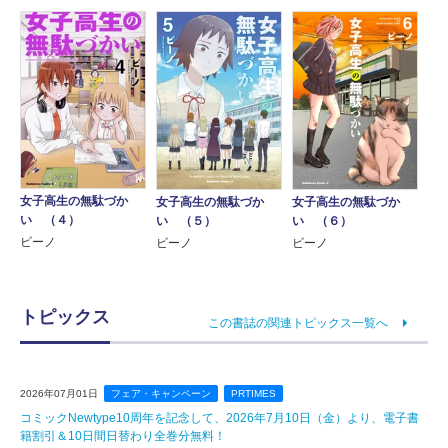
女子高生の無駄づか
女子高生の無駄づか
女子高生の無駄づか
い （４）
い （５）
い （６）
ビーノ
ビーノ
ビーノ
トピックス
この書誌の関連トピックス一覧へ
2026年07月01日
フェア・キャンペーン
PRTIMES
コミックNewtype10周年を記念して、2026年7月10日（金）より、電子書
籍割引＆10日間日替わり全巻分無料！