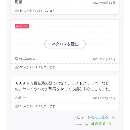
海猫
2020年06月14日
54
人がナイス！しています
都立さいのたま女子高等学校校歌が酷すぎる。外
では読めない。アホ面晒してしまうから。段々キャラに親
しみを持てる様になってきた。ロリはお子ちゃま。バカは
小学生男子。カースト上位のマジメとリリィの関係が良い
…続きを読む
なっぱaaua
2024年11月30日
30
人がナイス！しています
★★★☆☆百合系の話ではなく、ラストクラッパーなど
の、ヤマイやバカが馬鹿をやってる話を中心にしてくれ。
わたー
2019年07月07日
13
人がナイス！しています
レビューをもっと見る
powered by