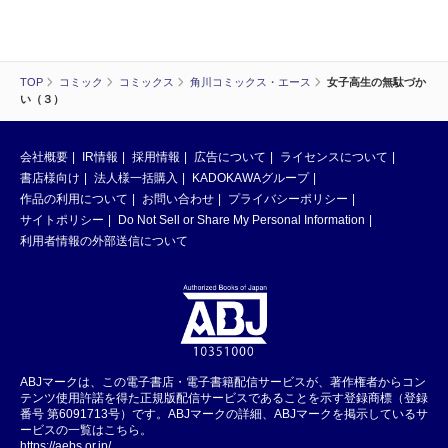
TOP
コミック
コミックス
角川コミックス・エース
女子高生の無駄づか
い（３）
会社概要
IR情報
採用情報
広告について
ライセンスについて
書店様向け
法人様一括購入
KADOKAWAグループ
作品の利用について
お問い合わせ
プライバシーポリシー
サイトポリシー
Do Not Sell or Share My Personal Information
利用者情報の外部送信について
ABJマークは、この電子書店・電子書籍配信サービスが、著作権者からコン
テンツ使用許諾を得た正規版配信サービスであることを示す登録商標（登録
番号 第6091713号）です。ABJマークの詳細、ABJマークを掲示しているサ
ービスの一覧はこちら。
https://aebs.or.jp/