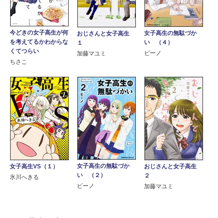
今どきの女子高生が何
女子高生の無駄づか
おじさんと女子高生
を考えてるかわからな
い （４）
１
くてつらい
ビーノ
加藤マユミ
ちさこ
女子高生の無駄づか
女子高生VS（１）
おじさんと女子高生
い （２）
２
氷川へきる
ビーノ
加藤マユミ