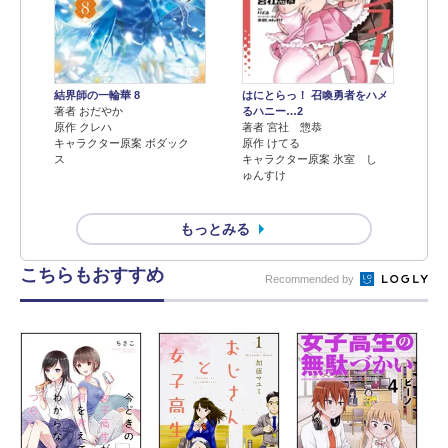
結界師の一輪華 8
はにとらっ！ 召喚勇者をハメ
著者 おだやか
るハニー…2
原作 クレハ
著者 宮社 惣恭
キャラクター原案 ボダック
原作 けてる
ス
キャラクター原案 氷室 し
ゅんすけ
もっとみる
こちらもおすすめ
Recommended by