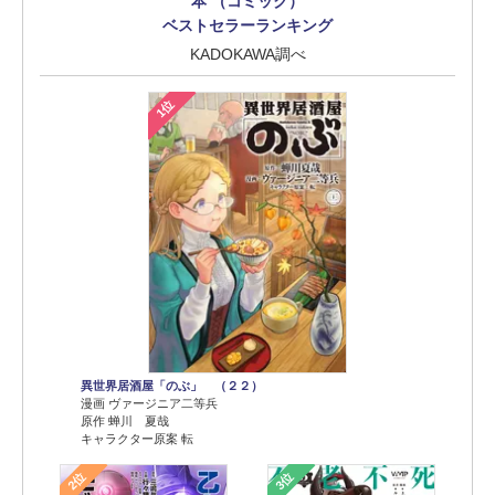
本 （コミック）
ベストセラーランキング
KADOKAWA調べ
1位
異世界居酒屋「のぶ」 （２２）
漫画 ヴァージニア二等兵
原作 蝉川 夏哉
キャラクター原案 転
2位
3位