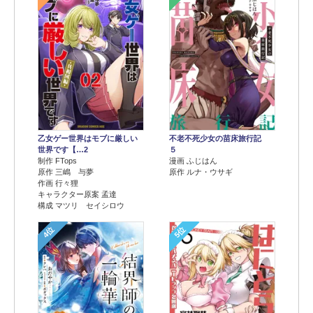
乙女ゲー世界はモブに厳しい
不老不死少女の苗床旅行記
世界です【…2
５
制作 FTops
漫画 ふじはん
原作 三嶋 与夢
原作 ルナ・ウサギ
作画 行々狸
キャラクター原案 孟達
構成 マツリ セイシロウ
4位
5位