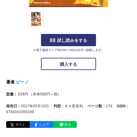
試し読みをする
※電子書籍ストアBOOK☆WALKERへ移動します。
購入する
著者
ビーノ
定価：
638
円
（本体
580
円＋税）
発売日：
2017年05月10日
判型：
Ｂ６変形判
ページ数：
178
ISBN：
9784041056349
ポスト
シェア
送る