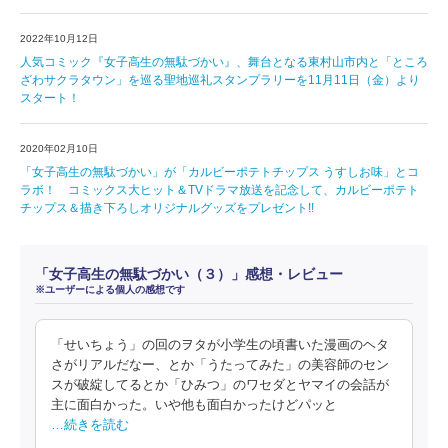
2022年10月12日
人気コミック『女子高生の無駄づかい』、舞台となる東村山市内と「ところ
ざわサクラタウン」を巡る聖地巡礼スタンプラリーを11月11日（金）より
スタート！
2020年02月10日
「女子高生の無駄づかい」が「カルビーポテトチップス うすしお味」とコ
ラボ！ コミックス大ヒット＆TVドラマ放送を記念して、カルビーポテト
チップス＆描き下ろしオリジナルグッズをプレゼント!!
「女子高生の無駄づかい（３）」感想・レビュー
※ユーザーによる個人の感想です
「せいちょう」の回のヲタが小学生の頃書いた漫画のヘタ
さがリアルだなー、とか「うたってみた」の美容師のセン
スが破綻してるとか「ひみつ」のワセダとヤマイの会話が
主に面白かった。いや他も面白かったけどパッと
…続きを読む