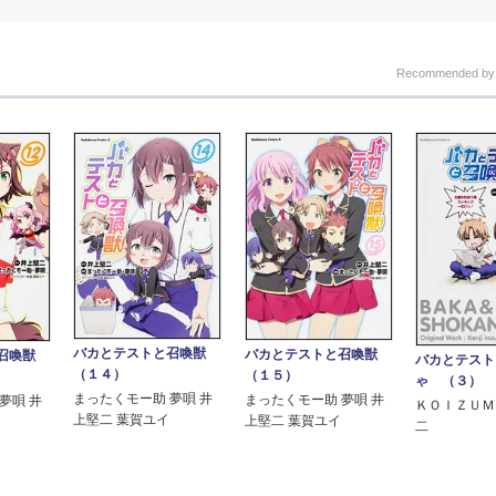
Recommended b
バカとテストと召喚獣
バカとテストと召喚獣
と召喚獣
バカとテスト
（１４）
（１５）
ゃ （３）
まったくモー助 夢唄 井
まったくモー助 夢唄 井
夢唄 井
ＫＯＩＺＵＭ
上堅二 葉賀ユイ
上堅二 葉賀ユイ
二