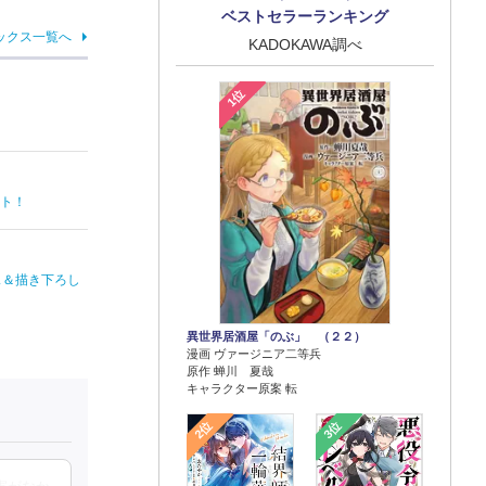
ベストセラーランキング
ックス一覧へ
KADOKAWA調べ
1位
ート！
ス＆描き下ろし
異世界居酒屋「のぶ」 （２２）
漫画 ヴァージニア二等兵
原作 蝉川 夏哉
キャラクター原案 転
2位
3位