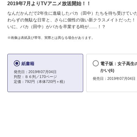
2019年7月よりTVアニメ放送開始！！
なんだかんだで2年生に進級したバカ（田中）たちを待ち受けてい
わらずの無駄な日常と、さらに個性の強い新クラスメイトだった！
いに、バカ（田中）がバカを卒業する時が……！？
※画像は表紙及び帯等、実際とは異なる場合があります。
紙書籍
電子版：女子高生
かい(6)
発売日：2019年07月04日
判型：Ｂ６判／170ページ
発売日：2019年07月04日
定価：792円（本体720円＋税）