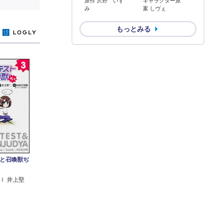
原作 沢野 いず
キャラクター原
み
案 しヴぇ
もっとみる
y
と召喚獣ぢ
Ｉ 井上堅