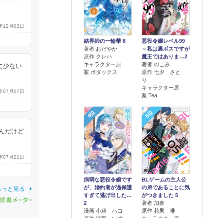
害がなか
4年12月03日
結界師の一輪華 8
悪役令嬢レベル99
著者 おだやか
～私は裏ボスですが
原作 クレハ
魔王ではありま…2
キャラクター原
著者 のこみ
に少ない
案 ボダックス
原作 七夕 さと
り
キャラクター原
9年07月07日
案 Tea
4位
5位
んだけど
9年07月21日
病弱な悪役令嬢です
BLゲームの主人公
が、婚約者が過保護
の弟であることに気
もっと見る
すぎて逃げ出した…
がつきました 5
2
著者 加奈
漫画 小箱 ハコ
原作 花果 唯