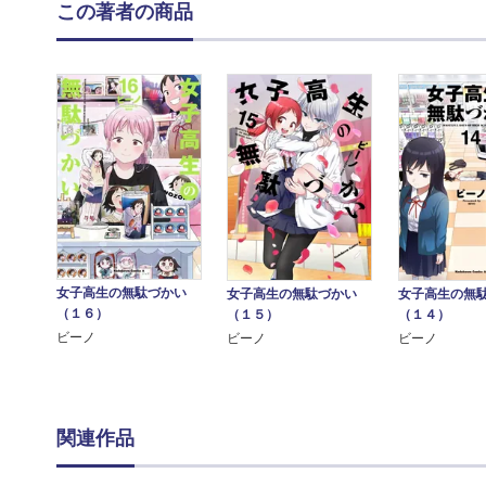
この著者の商品
女子高生の無駄づかい
女子高生の無駄づかい
女子高生の無
（１６）
（１５）
（１４）
ビーノ
ビーノ
ビーノ
関連作品