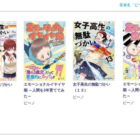
著者名「ビ
エモーシ
エモーショナルイヤイヤ
女子高生の無駄づかい
駄づかい
期 ～人間
期 ～人間を3年育ててみ
（１３）
た～
た～
ビーノ
ビーノ
ビーノ