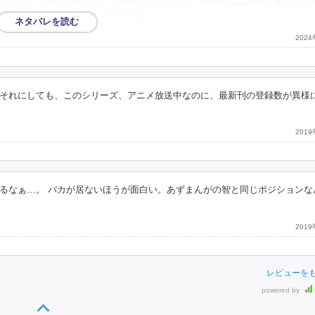
なんだ。バカはとあることで普通になったけど、周囲的にはあのままの方が
知の寄生虫の特効薬を
…続きを読む
202
それにしても、このシリーズ、アニメ放送中なのに、最新刊の登録数が異様
201
るなぁ…。 バカが居ないほうが面白い。あずまんがの智と同じポジションな
201
レビューを
powered by