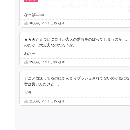
まさかロリとマジョでこんな良い話ができるとは思わ
ったのでは。しかしロボが研究者の様に頭が良いとはいえ、未
なっぱaaua
38
人がナイス！しています
★★★☆☆ついにロリが大人の階段をのぼってしまうのか……
のだが…大丈夫なのだろうか。
わたー
15
人がナイス！しています
アニメ放送してるのにあんまりプッシュされてないのが気にな
智は良いんだけど…。
ソラ
11
人がナイス！しています