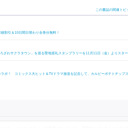
この書誌の関連トピ
電子書籍割引＆10日間日替わり全巻分無料！
ろざわサクラタウン」を巡る聖地巡礼スタンプラリーを11月11日（金）よりスタ
コラボ！ コミックス大ヒット＆TVドラマ放送を記念して、カルビーポテトチップ