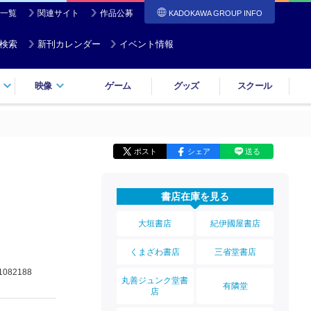
一覧
関連サイト
作品公募
KADOKAWA GROUP INFO
検索
新刊カレンダー
イベント情報
映像
ゲーム
グッズ
スクール
ポスト
シェア
送る
書店在庫を見る
大垣書店
紀伊國屋書店
くまざわ書店
三省堂書店
1082188
丸善ジュンク堂書
有隣堂
店