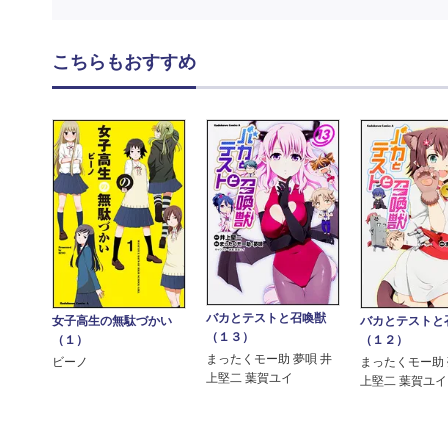
こちらもおすすめ
バカとテストと召喚獣
女子高生の無駄づかい
バカとテスト
（１３）
（１）
（１２）
まったくモー助 夢唄 井
ビーノ
まったくモー助 
上堅二 葉賀ユイ
上堅二 葉賀ユイ