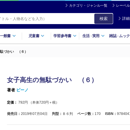
カテゴリ・ジャンル一覧
レーベル
検索
詳細
一般書
児童書
学習参考書
生活
実用
雑誌
ムック
・
・
駄づかい （６）
女子高生の無駄づかい （６）
著者
ビーノ
定価：
792
円 （本体
720
円＋税）
発売日：
2019年07月04日
判型：
Ｂ６判
ページ数：
170
ISBN：
978404