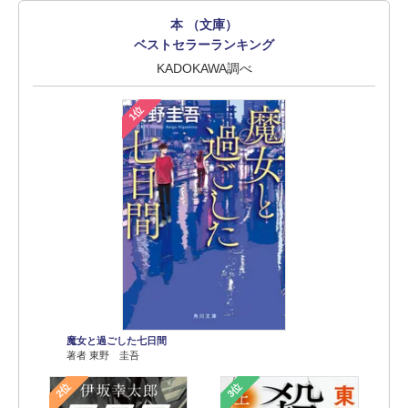
本 （文庫）
ベストセラーランキング
KADOKAWA調べ
1位
魔女と過ごした七日間
著者 東野 圭吾
2位
3位