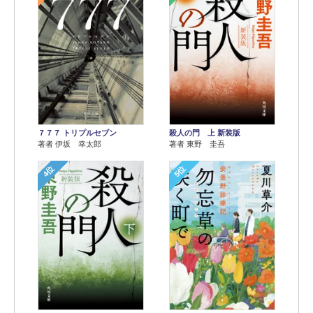
７７７ トリプルセブン
殺人の門 上 新装版
著者 伊坂 幸太郎
著者 東野 圭吾
4位
5位