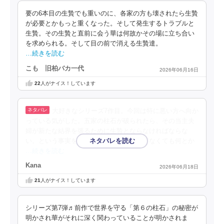
要の6本目の生贄でも重いのに、各家の方も壊されたら生贄
が必要とかもっと重くなった。そして発生するトラブルと
生贄。その生贄と直前に会う華は何故かその場に立ち合い
を求められる。そして目の前で消える生贄達。
…続きを読む
こも 旧柏バカ一代
2026年06月16日
22
人がナイス！しています
大好きなシリーズ7作目。今回は特に悪い方へ向か
っている気がした。五家の柱石が破られたら、その当主夫
婦が新たな結界を張るために生贄とならなければならな
い。という事実を知った朔と華。生贄などなくても何とか
…続きを読む
Kana
2026年06月18日
21
人がナイス！しています
シリーズ第7弾♬前作で世界を守る「第６の柱石」の秘密が
明かされ華がそれに深く関わっていることが明かされま