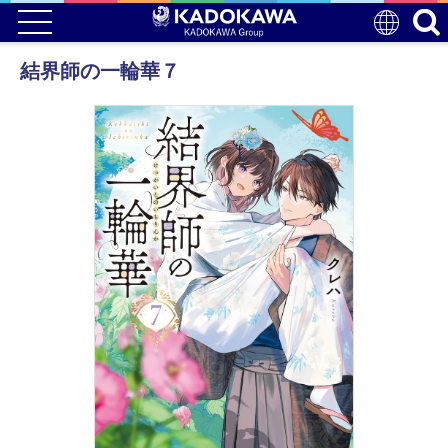
結界師の一輪華７