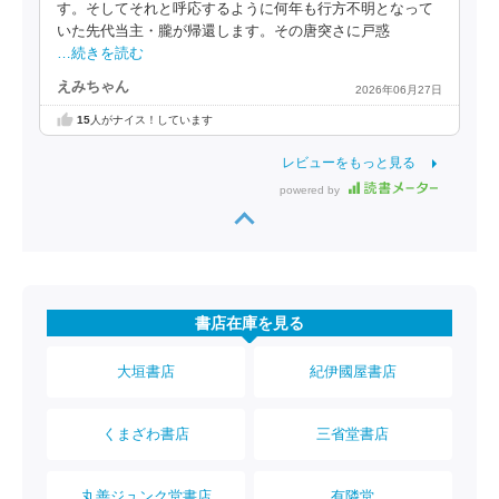
す。そしてそれと呼応するように何年も行方不明となって
いた先代当主・朧が帰還します。その唐突さに戸惑
…続きを読む
えみちゃん
2026年06月27日
15
人がナイス！しています
レビューをもっと見る
powered by
書店在庫を見る
大垣書店
紀伊國屋書店
くまざわ書店
三省堂書店
丸善ジュンク堂書店
有隣堂