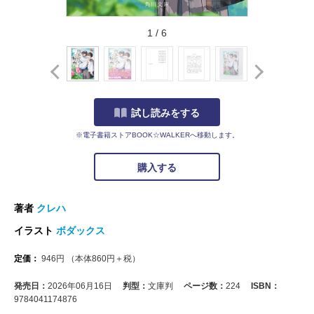
1
/
6
試し読みをする
※電子書籍ストアBOOK☆WALKERへ移動します。
購入する
著者
クレハ
イラスト
ボダックス
定価：
946
円
（本体
860
円＋税）
発売日：
2026年06月16日
判型：
文庫判
ページ数：
224
ISBN：
9784041174876