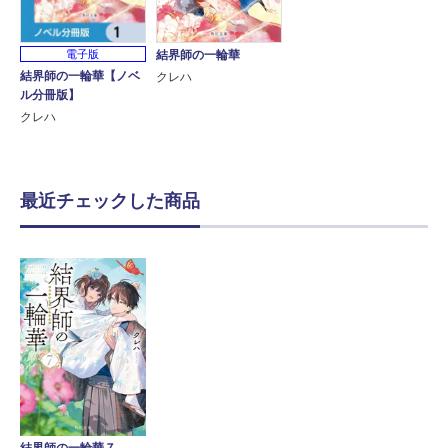
電子版
結界師の一輪華
結界師の一輪華【ノベ
クレハ
ル分冊版】
クレハ
最近チェックした商品