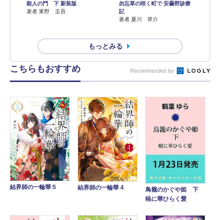
殺人の門 下 新装版
勿忘草の咲く町で 安曇野診療
著者 東野 圭吾
記
著者 夏川 草介
もっとみる
こちらもおすすめ
Recommended by
結界師の一輪華５
結界師の一輪華 4
鳥籠のかぐや姫 下
暁に華ひらく愛