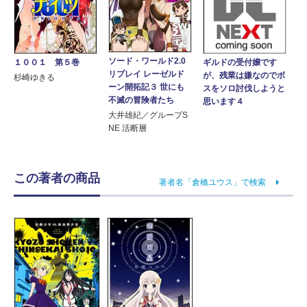
ソード・ワールド2.0
ギルドの受付嬢です
１００１ 第５巻
リプレイ レーゼルド
が、残業は嫌なのでボ
杉崎ゆきる
ーン開拓記３ 世にも
スをソロ討伐しようと
不滅の冒険者たち
思います４
大井雄紀／グループS
NE 活断層
この著者の商品
著者名「倉橋ユウス」で検索