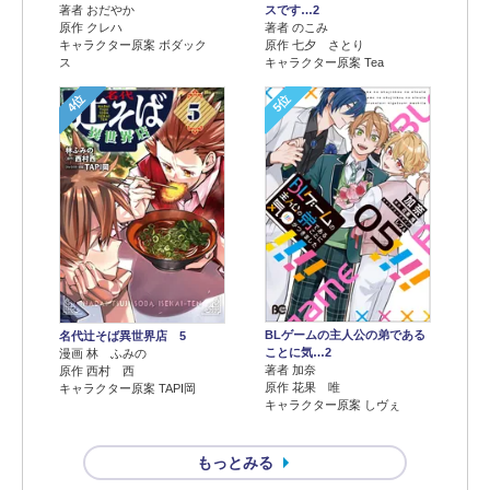
著者 おだやか
スです…2
原作 クレハ
著者 のこみ
キャラクター原案 ボダック
原作 七夕 さとり
ス
キャラクター原案 Tea
4位
5位
BLゲームの主人公の弟である
名代辻そば異世界店 5
ことに気…2
漫画 林 ふみの
著者 加奈
原作 西村 西
原作 花果 唯
キャラクター原案 TAPI岡
キャラクター原案 しヴぇ
もっとみる