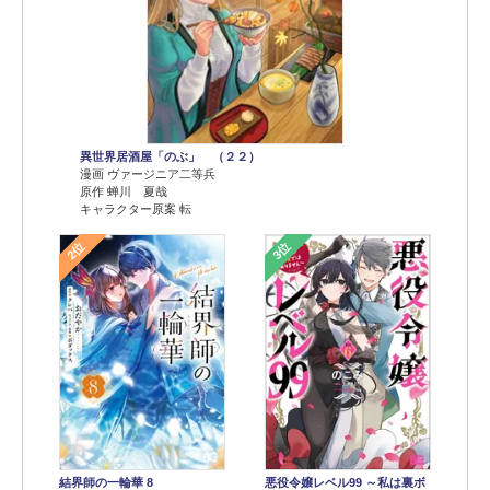
異世界居酒屋「のぶ」 （２２）
漫画 ヴァージニア二等兵
原作 蝉川 夏哉
キャラクター原案 転
2位
3位
結界師の一輪華 8
悪役令嬢レベル99 ～私は裏ボ