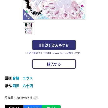
電子版
試し読みをする
※電子書籍ストアBOOK☆WALKERへ移動します。
購入する
漫画
倉橋 ユウス
原作
岡沢 六十四
発売日：
2026年06月10日
ポスト
シェア
送る