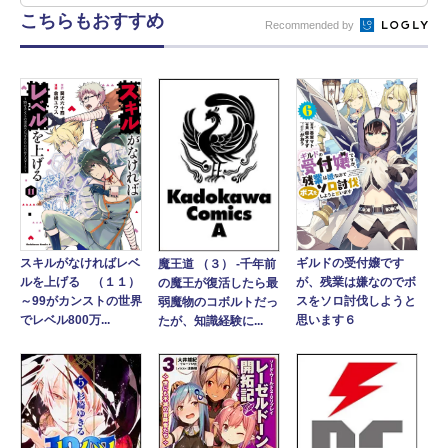
こちらもおすすめ
Recommended by
スキルがなければレベ
ギルドの受付嬢です
魔王道 （３） ‐千年前
ルを上げる （１１）
が、残業は嫌なのでボ
の魔王が復活したら最
～99がカンストの世界
スをソロ討伐しようと
弱魔物のコボルトだっ
でレベル800万...
思います６
たが、知識経験に...