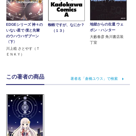
地獄からの生還 ウェ
EDGEシリーズ 神々の
蜘蛛ですが、なにか？
ポン・ハンター
いない星で 僕と先輩
（１３）
のウハウハザブーン
大藪春彦 角川書店装
〈下〉
丁室
川上稔 さとやす（Ｔ
ＥＮＫＹ）
この著者の商品
著者名「倉橋ユウス」で検索