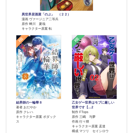
異世界居酒屋「のぶ」 （２２）
漫画 ヴァージニア二等兵
原作 蝉川 夏哉
キャラクター原案 転
2位
3位
結界師の一輪華 8
乙女ゲー世界はモブに厳しい
著者 おだやか
世界です【…2
原作 クレハ
制作 FTops
キャラクター原案 ボダック
原作 三嶋 与夢
ス
作画 行々狸
キャラクター原案 孟達
構成 マツリ セイシロウ