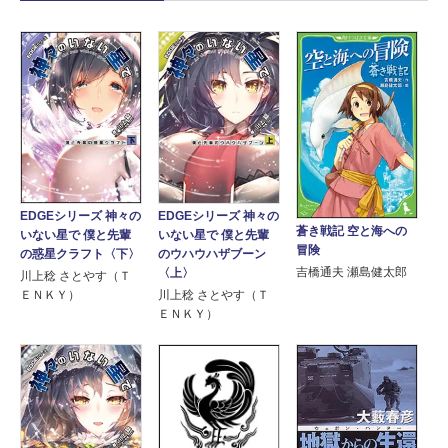
EDGEシリーズ 神々の
EDGEシリーズ 神々の
蒼き戦記 空と海への
いない星で 僕と先輩
いない星で 僕と先輩
冒険
の惑星クラフト〈下〉
のウハウハザブーン
吉橋通夫 瀬島健太郎
〈上〉
川上稔 さとやす（Ｔ
ＥＮＫＹ）
川上稔 さとやす（Ｔ
ＥＮＫＹ）