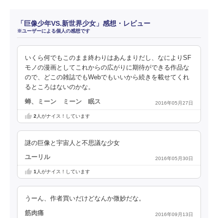
「巨像少年VS.新世界少女」感想・レビュー
※ユーザーによる個人の感想です
いくら何でもこのまま終わりはあんまりだし、なによりSF
モノの漫画としてこれからの広がりに期待ができる作品な
ので、どこの雑誌でもWebでもいいから続きを載せてくれ
るところはないのかな。
蝉、ミーン ミーン 眠ス
2016年05月27日
2
人がナイス！しています
謎の巨像と宇宙人と不思議な少女
ユーリル
2016年05月30日
1
人がナイス！しています
うーん、作者買いだけどなんか微妙だな。
筋肉痛
2016年09月13日