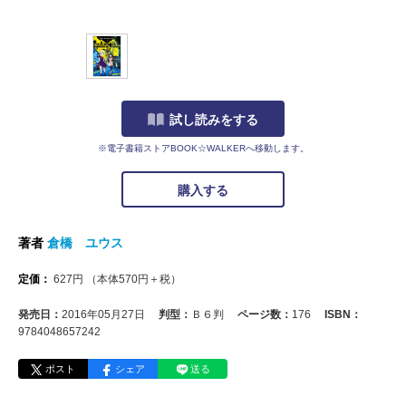
試し読みをする
※電子書籍ストアBOOK☆WALKERへ移動します。
購入する
著者
倉橋 ユウス
定価：
627
円
（本体
570
円＋税）
発売日：
2016年05月27日
判型：
Ｂ６判
ページ数：
176
ISBN：
9784048657242
ポスト
シェア
送る