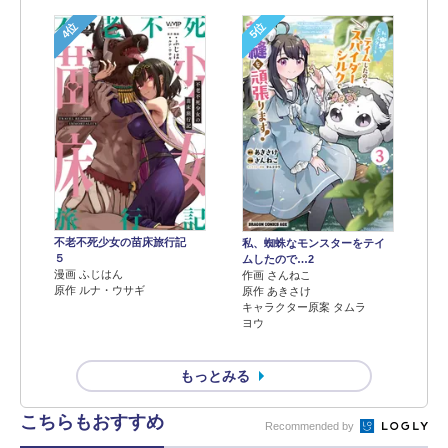
4位
5位
不老不死少女の苗床旅行記
私、蜘蛛なモンスターをテイ
５
ムしたので…2
漫画 ふじはん
作画 さんねこ
原作 ルナ・ウサギ
原作 あきさけ
キャラクター原案 タムラ
ヨウ
もっとみる
こちらもおすすめ
Recommended by